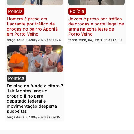
quarta-feira, 05/08/2026 às 09:15
quarta-feira, 05/08/2026 às 09
Polícia
Polícia
Foragido é baleado após
Professor morre em
atirar em policial e vários
colisão frontal entre
suspeitos de tráfico são
motocicletas no interior
presos durante Operação
quarta-feira, 05/08/2026 às 09
Maximus em Porto Velho
quarta-feira, 05/08/2026 às 09:05
Polícia
Polícia
Irmãos de 7 e 14 anos
Dupla é presa por tráfico