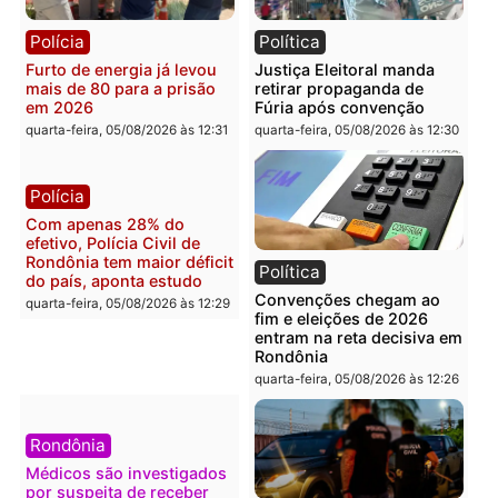
Violência domina o debate
O dinheiro do crime: PF
eleitoral e segurança vira
apreende R$ 2 milhões 
principal arma dos
Porto Velho e expõe
candidatos ao Governo de
esquema milionário de
Rondônia
lavagem
quarta-feira, 05/08/2026 às 12:48
quarta-feira, 05/08/2026 às 12:
Brasil
Política
Confronto durante
Flávio Bolsonaro escolhe
operação termina com
Alfredo Gaspar para vice
foragido baleado e grande
em chapa pura do PL
apreensão de drogas
quarta-feira, 05/08/2026 às 12:
quarta-feira, 05/08/2026 às 12:42