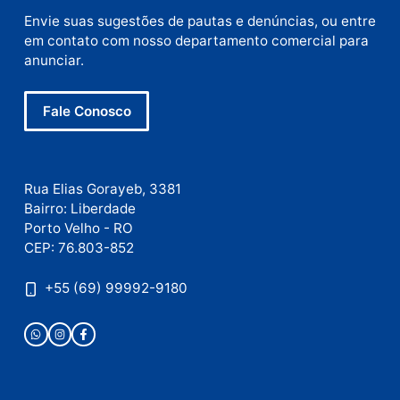
Nome
E-
mail
Site
Este site utiliza o Akismet para reduzir spam.
Saiba
como seus dados em comentários são processados
.