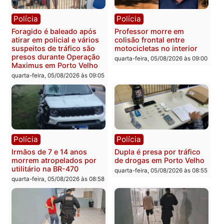
Médicos são investigados
por suspeita de receber
salário sem cumprir carga
Polícia
horária em RO
Operação Contemplados
quarta-feira, 05/08/2026 às 12:25
cumpre mandados e
prende investigado por
fraude na falsa oferta de
financiamentos
quarta-feira, 05/08/2026 às 12:
Polícia
Polícia
Adolescentes são
Ciclista de 66 anos é
apreendidos após furto em
assaltado durante
farmácia na zona sul de
pedalada na Estrada da
Porto Velho
Penal