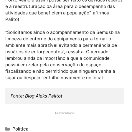
beneficiados com essa iniciativa do vereador Aleks 
do Prefeito Hildon”, afirma o morador.
Na manhã desta terça-feira (13), o vereador esteve 
local acompanhando os serviços de limpeza da área
realizados pela Semusb em atendimento ao pedido d
previdência do vereador. “Quero agradecer o trabal
conjunto dos vereadores Maurício Carvalho e Marci
Miranda tendo o apoio também nos bastidores da
vereadora Elis Regina no intuito de conseguirmos
solucionar a transferência do terreno da AFA que é
uma propriedade da Eletrobrás para o município de
Porto Velho e assim possa ser feito os devidos repar
e a reestruturação da área para o desempenho das
atividades que beneficiem a população”, afirmou
Palitot.
“Solicitamos ainda o acompanhamento da Semusb n
limpeza do entorno do equipamento para tornar o