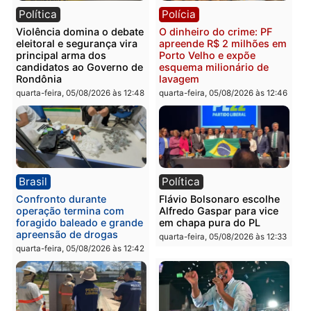
Política
Brasil
Jônatas França é aprovado
TCE reúne candidatos a
na convenção e
Governo e apresenta
confirmado candidato a
diagnóstico que pode
deputado federal pelo
mudar os rumos de
Republicanos
Rondônia
quarta-feira, 05/08/2026 às 15:52
quarta-feira, 05/08/2026 às 12:
Política
Polícia