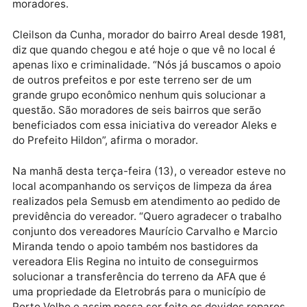
Através da assessoria jurídica do vereador
representada pelo Advogado Luís Felipe Andrade,
importante ator neste processo, será feito um acord
onde a prefeitura através da Semur participará para
que a situação seja o mais rápido possível resolvida 
assim a população do Areal e bairros adjacentes sej
beneficiadas com a atuação do poder público, pois
com a sua ausência a criminalidade tende a crescer,
que vem ocorrendo no local há anos segundo
moradores.
Cleilson da Cunha, morador do bairro Areal desde 198
diz que quando chegou e até hoje o que vê no local é
apenas lixo e criminalidade. “Nós já buscamos o apoi
de outros prefeitos e por este terreno ser de um
grande grupo econômico nenhum quis solucionar a
questão. São moradores de seis bairros que serão