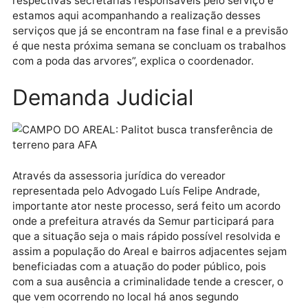
demandas como podagem das arvores e limpeza do
entorno. O vereador de imediato, em uma reunião c
o prefeito solicitou não só a limpeza do campo da AF
como também arborização, corte das arvores e mais
benefícios para as comunidades como mutirão de
limpeza, asfalto e iluminação pública”, relata Marklin.
“O prefeito de pronto atendeu acionando as
respectivas secretárias responsáveis pelo serviço e
estamos aqui acompanhando a realização desses
serviços que já se encontram na fase final e a previ
é que nesta próxima semana se concluam os trabalh
com a poda das arvores”, explica o coordenador.
Demanda Judicial