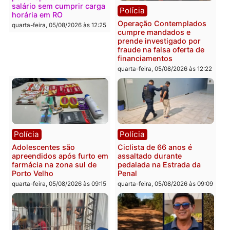
Polícia
Política
Furto de energia já levou
Justiça Eleitoral manda
mais de 80 para a prisão
retirar propaganda de
em 2026
Fúria após convenção
quarta-feira, 05/08/2026 às 12:31
quarta-feira, 05/08/2026 às 12:
Polícia
Com apenas 28% do
efetivo, Polícia Civil de
Rondônia tem maior déficit
Política
do país, aponta estudo
Convenções chegam ao
quarta-feira, 05/08/2026 às 12:29
fim e eleições de 2026
entram na reta decisiva 
Rondônia
quarta-feira, 05/08/2026 às 12:
Rondônia