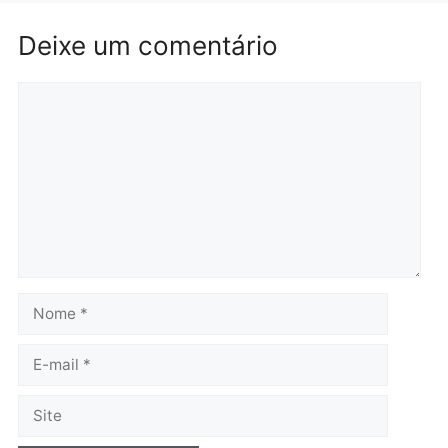
morrem atropelados por
de drogas em Porto Velh
utilitário na BR-470
quarta-feira, 05/08/2026 às 08
quarta-feira, 05/08/2026 às 08:58
Polícia
Polícia
Homem é preso em
Jovem é preso por tráfic
flagrante por tráfico de
de drogas e porte ilegal 
drogas no bairro Aponiã
arma na zona leste de
em Porto Velho
Porto Velho
terça-feira, 04/08/2026 às 09:24
terça-feira, 04/08/2026 às 09:1
Política