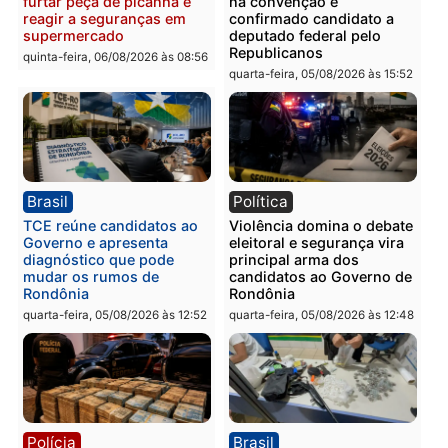
drogas durante ação da
homens por tortura,
PM no Castanheira
tráfico e posse de arma 
Itapuã
quinta-feira, 06/08/2026 às 09:02
quinta-feira, 06/08/2026 às 08:
Polícia
Política
Homem é preso após
Jônatas França é aprova
furtar peça de picanha e
na convenção e
reagir a seguranças em
confirmado candidato a
supermercado
deputado federal pelo
Republicanos
quinta-feira, 06/08/2026 às 08:56
quarta-feira, 05/08/2026 às 15: