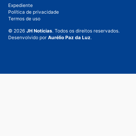
Envie suas sugestões de pautas e denúncias, ou en
em contato com nosso departamento comercial pa
anunciar.
Fale Conosco
Rua Elias Gorayeb, 3381
Bairro: Liberdade
Porto Velho - RO
CEP: 76.803-852
+55 (69) 99992-9180