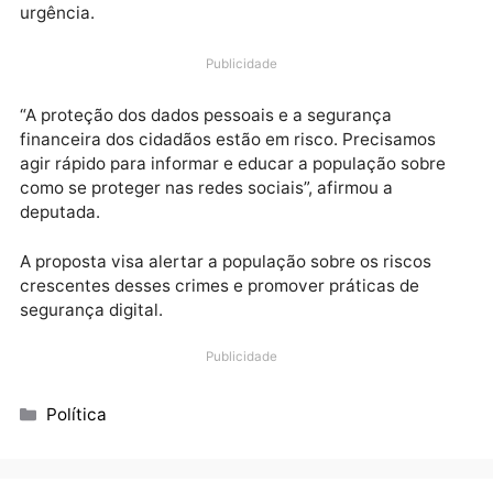
um requerimento à Mesa Diretora da Assembleia
Legislativa de Rondônia (Alero) para a criação de u
campanha de marketing contra crimes cibernéticos,
com foco especial nas redes sociais, em caráter de
urgência.
Publicidade
“A proteção dos dados pessoais e a segurança
financeira dos cidadãos estão em risco. Precisamos
agir rápido para informar e educar a população sobr
como se proteger nas redes sociais”, afirmou a
deputada.
A proposta visa alertar a população sobre os riscos
crescentes desses crimes e promover práticas de
segurança digital.