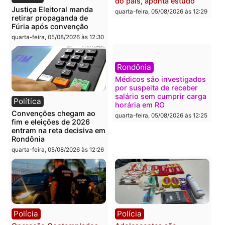
Política
Polícia
Flávio Bolsonaro escolhe
Furto de energia já levou
Alfredo Gaspar para vice
mais de 80 para a prisão
em chapa pura do PL
em 2026
quarta-feira, 05/08/2026 às 12:33
quarta-feira, 05/08/2026 às 12:
Polícia
Com apenas 28% do
efetivo, Polícia Civil de
Rondônia tem maior défic
Política
do país, aponta estudo
Justiça Eleitoral manda
quarta-feira, 05/08/2026 às 12:
retirar propaganda de
Fúria após convenção
quarta-feira, 05/08/2026 às 12:30