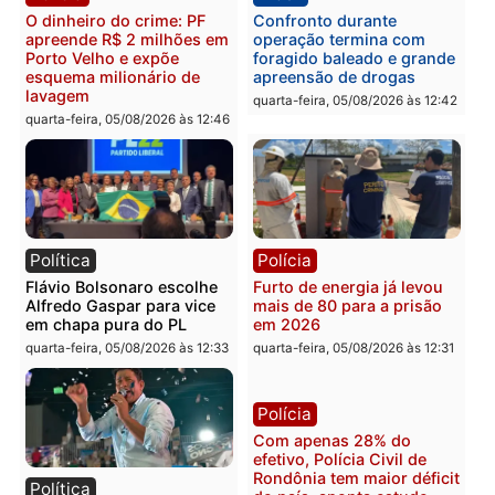
Brasil
Política
TCE reúne candidatos ao
Violência domina o deba
Governo e apresenta
eleitoral e segurança vir
diagnóstico que pode
principal arma dos
mudar os rumos de
candidatos ao Governo 
Rondônia
Rondônia
quarta-feira, 05/08/2026 às 12:52
quarta-feira, 05/08/2026 às 12:
Polícia
Brasil
O dinheiro do crime: PF
Confronto durante
apreende R$ 2 milhões em
operação termina com
Porto Velho e expõe
foragido baleado e gran
esquema milionário de
apreensão de drogas
lavagem
quarta-feira, 05/08/2026 às 12:
quarta-feira, 05/08/2026 às 12:46