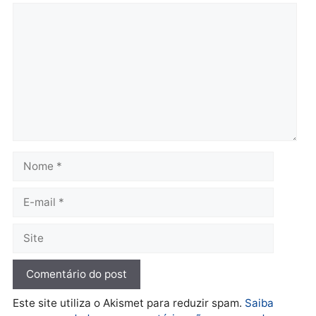
fraude na falsa oferta de
Porto Velho
financiamentos
quarta-feira, 05/08/2026 às 09:
quarta-feira, 05/08/2026 às 12:22
Polícia
Ciclista de 66 anos é
assaltado durante
pedalada na Estrada da
Penal
quarta-feira, 05/08/2026 às 09:09
Deixe um comentário