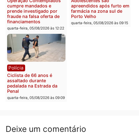
Rondônia
Médicos são investigado
por suspeita de receber
salário sem cumprir car
Política
horária em RO
Convenções chegam ao
quarta-feira, 05/08/2026 às 12:
fim e eleições de 2026
entram na reta decisiva em
Rondônia
quarta-feira, 05/08/2026 às 12:26
Polícia
Polícia
Operação Contemplados
Adolescentes são
cumpre mandados e
apreendidos após furto 
prende investigado por
farmácia na zona sul de