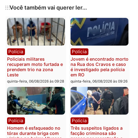
Publicidade
Categorias
Política
Você também vai querer ler...
Polícia
Polícia
Policiais militares
Jovem é encontrado mor
recuperam moto furtada e
na Rua dos Cravos e cas
prendem trio na zona
é investigado pela políci
Leste
em RO
quinta-feira, 06/08/2026 às 09:28
quinta-feira, 06/08/2026 às 09: