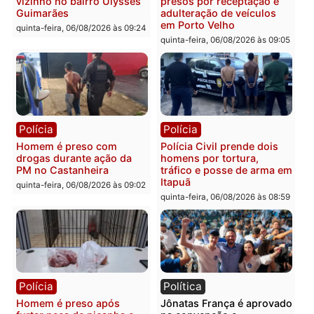
Polícia
Polícia
Homem é esfaqueado no
Três suspeitos ligados a
tórax durante briga com
facção criminosa são
vizinho no bairro Ulysses
presos por receptação e
Guimarães
adulteração de veículos
em Porto Velho
quinta-feira, 06/08/2026 às 09:24
quinta-feira, 06/08/2026 às 09:
Polícia
Polícia
Homem é preso com
Polícia Civil prende dois