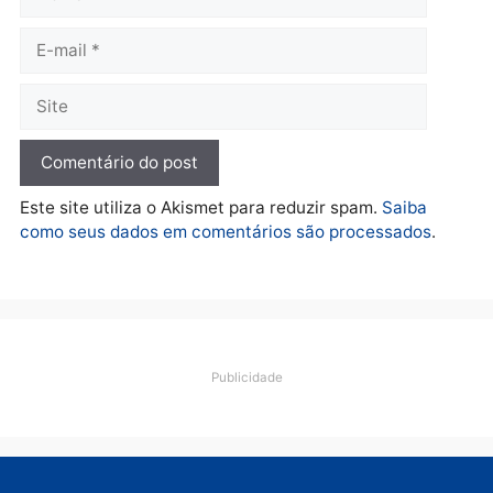
Política
Jônatas França é aprovado
na convenção e
confirmado candidato a
deputado federal pelo
Republicanos
quarta-feira, 05/08/2026 às 15:52
Deixe um comentário
Comentário