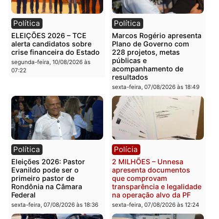
Rondônia
Polícia
El Niño acende alerta:
PM encontra drogas em
Porto Velho pode enfrentar
bicicleta de falso vended
seca prolongada, calor
de salgados em Porto
extremo e nova batalha
Velho
contra a fumaça
segunda-feira, 10/08/2026 às
segunda-feira, 10/08/2026 às
07:48
08:31
Política
Política
ELEIÇÕES 2026 – TCE
Marcos Rogério apresen
alerta candidatos sobre
Plano de Governo com
crise financeira do Estado
228 projetos, metas
públicas e
segunda-feira, 10/08/2026 às
acompanhamento de
07:22
resultados
sexta-feira, 07/08/2026 às 18:4