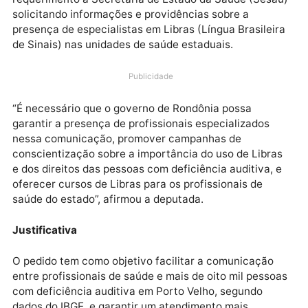
estadual Cláudia de Jesus (PT), foi exibido um vídeo,
mostrando uma paciente surda que não conseguiu
atendimento médico de qualidade no Hospital João
Paulo II. A partir desta situação, a parlamentar fez u
requerimento à Secretaria de Estado da Saúde (Ses
solicitando informações e providências sobre a
presença de especialistas em Libras (Língua Brasilei
de Sinais) nas unidades de saúde estaduais.
Publicidade
“É necessário que o governo de Rondônia possa
garantir a presença de profissionais especializados
nessa comunicação, promover campanhas de
conscientização sobre a importância do uso de Libr
e dos direitos das pessoas com deficiência auditiva, 
oferecer cursos de Libras para os profissionais de
saúde do estado”, afirmou a deputada.