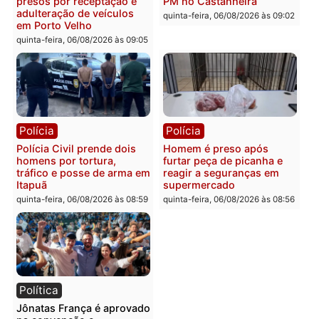
Polícia
Polícia
Jovem é encontrado morto
Homem é esfaqueado no
na Rua dos Cravos e caso
tórax durante briga com
é investigado pela polícia
vizinho no bairro Ulysse
em RO
Guimarães
quinta-feira, 06/08/2026 às 09:26
quinta-feira, 06/08/2026 às 09
Polícia
Polícia
Três suspeitos ligados a
Homem é preso com
facção criminosa são
drogas durante ação da