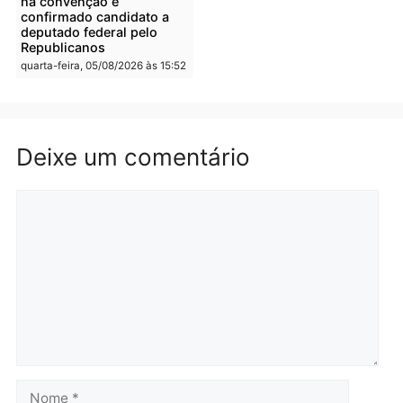
presos por receptação e
PM no Castanheira
adulteração de veículos
quinta-feira, 06/08/2026 às 09:
em Porto Velho
quinta-feira, 06/08/2026 às 09:05
Polícia
Polícia
Polícia Civil prende dois
Homem é preso após
homens por tortura,
furtar peça de picanha e
tráfico e posse de arma em
reagir a seguranças em
Itapuã
supermercado
quinta-feira, 06/08/2026 às 08:59
quinta-feira, 06/08/2026 às 08: