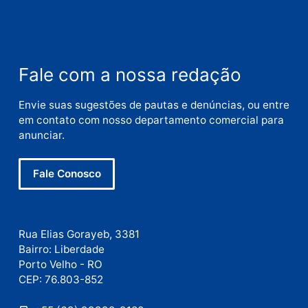
Nome
E-
mail
Site
Este site utiliza o Akismet para reduzir spam.
Saiba
como seus dados em comentários são processados
.