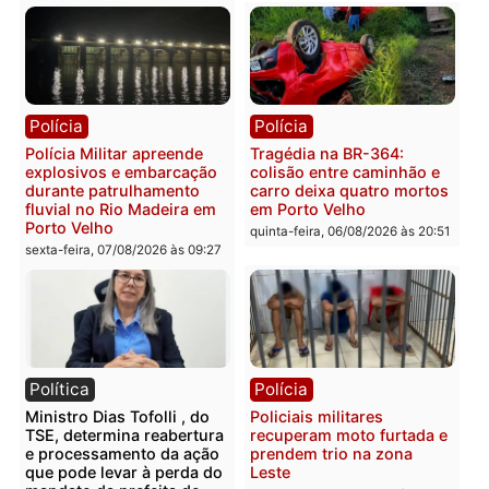
400 quilos de drogas e
com mais de 72 quilos d
prende motorista em RO
mercúrio escondidos em
estepe em Porto Velho
sexta-feira, 07/08/2026 às 09:40
sexta-feira, 07/08/2026 às 09:3
Polícia
Polícia
Polícia Civil deflagra
Homem é encontrado
operação contra facção
morto em residência no
criminosa que atacava
bairro Colina Park em R
provedores de internet em
sexta-feira, 07/08/2026 às 09:3
Rondônia
sexta-feira, 07/08/2026 às 09:33