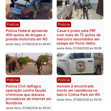
Política
Polícia
Eleições 2026: Pastor
2 MILHÕES – Unnesa
Evanildo pode ser o
apresenta documentos
primeiro pastor de
que comprovam
Rondônia na Câmara
transparência e legalida
Federal
na operação alvo da PF
sexta-feira, 07/08/2026 às 18:36
sexta-feira, 07/08/2026 às 12:2
Polícia
Polícia
Polícia Federal apreende
Casal é preso pela PRF