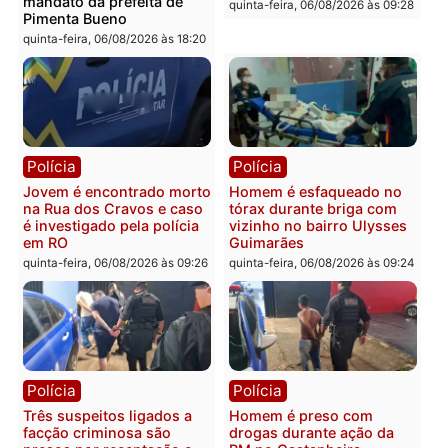
Polícia
Polícia
Polícia Militar apreende
Tragédia na BR-364:
explosivos e embarcação
colisão entre caminhão e
durante patrulhamento
carro deixa quatro mort
fluvial no Rio Madeira em
em Porto Velho
Porto Velho
quinta-feira, 06/08/2026 às 20:
sexta-feira, 07/08/2026 às 09:27
Política
Polícia
Ministro Dias Tofolli , do
Policiais militares
TSE, determina reabertura
recuperam moto furtada 
e processamento da ação
prendem trio na zona
que pode levar à perda do
Leste
mandato da prefeita de
quinta-feira, 06/08/2026 às 09:
Pimenta Bueno
quinta-feira, 06/08/2026 às 18:20