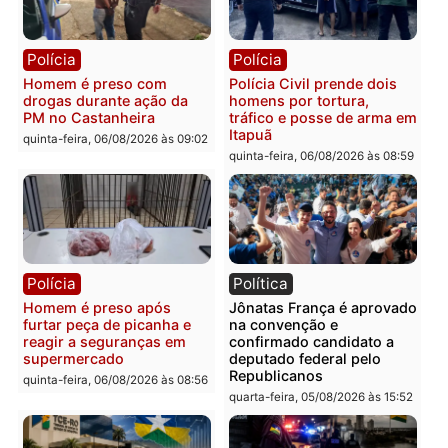
quinta-feira, 06/08/2026 às 09:28
quinta-feira, 06/08/2026 às 09:
Polícia
Polícia
Homem é esfaqueado no
Três suspeitos ligados a
tórax durante briga com
facção criminosa são
vizinho no bairro Ulysses
presos por receptação e
Guimarães
adulteração de veículos
em Porto Velho
quinta-feira, 06/08/2026 às 09:24
quinta-feira, 06/08/2026 às 09:
Polícia
Polícia
Homem é preso com
Polícia Civil prende dois