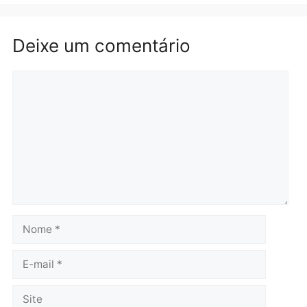
Rondônia
Médicos são investigado
por suspeita de receber
salário sem cumprir car
Política
horária em RO
Convenções chegam ao
quarta-feira, 05/08/2026 às 12:
fim e eleições de 2026
entram na reta decisiva em
Rondônia
quarta-feira, 05/08/2026 às 12:26
Polícia
Operação Contemplados
cumpre mandados e