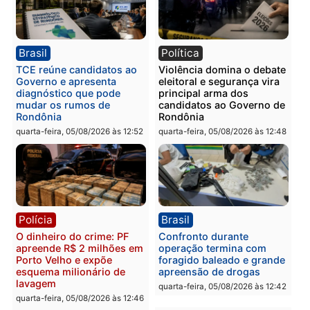
drogas durante ação da
homens por tortura,
PM no Castanheira
tráfico e posse de arma 
Itapuã
quinta-feira, 06/08/2026 às 09:02
quinta-feira, 06/08/2026 às 08:
Polícia
Política
Homem é preso após
Jônatas França é aprova
furtar peça de picanha e
na convenção e
reagir a seguranças em
confirmado candidato a
supermercado
deputado federal pelo
Republicanos
quinta-feira, 06/08/2026 às 08:56
quarta-feira, 05/08/2026 às 15: