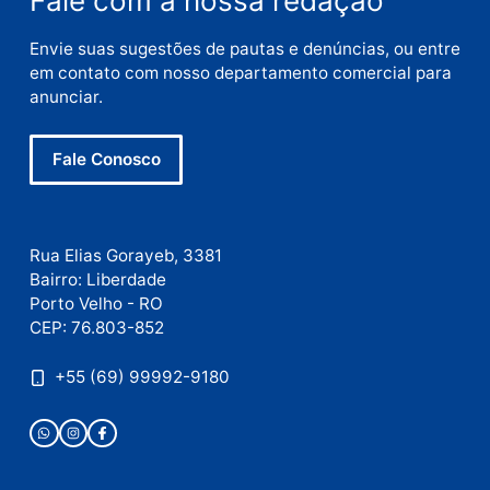
Nome
E-
mail
Site
Este site utiliza o Akismet para reduzir spam.
Saiba
como seus dados em comentários são processados
.
Publicidade