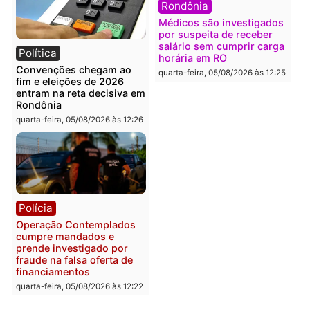
Política
Polícia
Flávio Bolsonaro escolhe
Furto de energia já levou
Alfredo Gaspar para vice
mais de 80 para a prisão
em chapa pura do PL
em 2026
quarta-feira, 05/08/2026 às 12:33
quarta-feira, 05/08/2026 às 12:
Polícia
Com apenas 28% do
efetivo, Polícia Civil de
Rondônia tem maior défic
Política
do país, aponta estudo
Justiça Eleitoral manda
quarta-feira, 05/08/2026 às 12:
retirar propaganda de
Fúria após convenção
quarta-feira, 05/08/2026 às 12:30