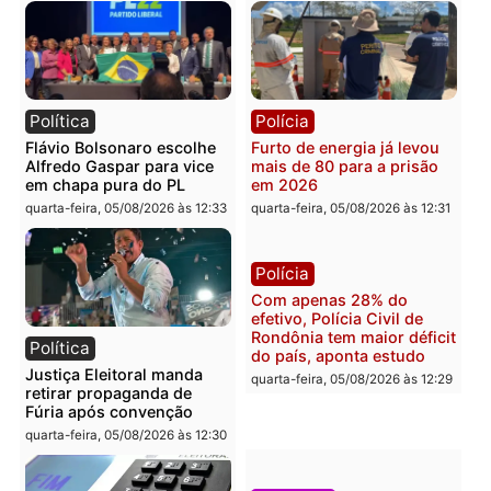
Brasil
Política
TCE reúne candidatos ao
Violência domina o deba
Governo e apresenta
eleitoral e segurança vir
diagnóstico que pode
principal arma dos
mudar os rumos de
candidatos ao Governo 
Rondônia
Rondônia
quarta-feira, 05/08/2026 às 12:52
quarta-feira, 05/08/2026 às 12:
Polícia
Brasil
O dinheiro do crime: PF
Confronto durante
apreende R$ 2 milhões em
operação termina com
Porto Velho e expõe
foragido baleado e gran
esquema milionário de
apreensão de drogas
lavagem
quarta-feira, 05/08/2026 às 12:
quarta-feira, 05/08/2026 às 12:46