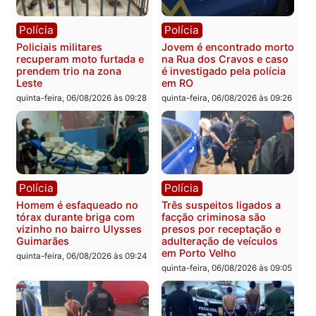
Polícia
Política
Tragédia na BR-364:
Ministro Dias Tofolli , do
colisão entre caminhão e
TSE, determina reabertu
carro deixa quatro mortos
e processamento da açã
em Porto Velho
que pode levar à perda d
mandato da prefeita de
quinta-feira, 06/08/2026 às 20:51
Pimenta Bueno
quinta-feira, 06/08/2026 às 18:
Polícia
Polícia
Policiais militares
Jovem é encontrado mor
recuperam moto furtada e
na Rua dos Cravos e cas
prendem trio na zona
é investigado pela políci
Leste
em RO