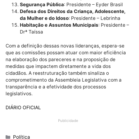
Meio Ambiente e Desenvolvimento
Sustentável
: Presidente – Ismael Crispin
Transportes e Obras Públicas
: Presidente –
Luizinho Goebel
Defesa do Consumidor
: Presidente – Cirone
Deiró
Defesa dos Direitos Humanos e Cidadania
:
Presidente – Ribeiro do Sinpol
Segurança Pública
: Presidente – Eyder Brasil
Defesa dos Direitos da Criança, Adolescente
da Mulher e do Idoso
: Presidente – Lebrinha
Habitação e Assuntos Municipais
: Presidente
Drª Taíssa
Com a definição dessas novas lideranças, espera-se
que as comissões possam atuar com maior eficiênci
na elaboração dos pareceres e na proposição de
medidas que impactem diretamente a vida dos