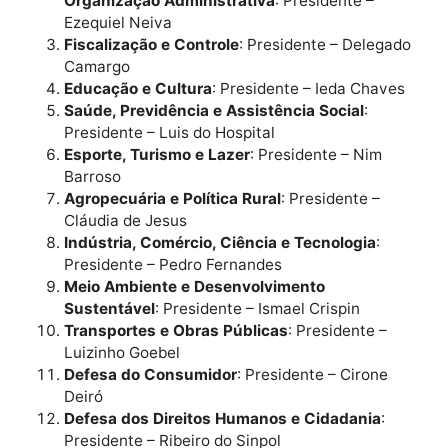
Confira a lista completa dos presidentes das
comissões:
Constituição, Justiça e Redação
: Presidente 
Delegado Lucas
Finanças, Economia, Tributação, Orçamento 
Organização Administrativa
: Presidente –
Ezequiel Neiva
Fiscalização e Controle
: Presidente – Delega
Camargo
Educação e Cultura
: Presidente – Ieda Chave
Saúde, Previdência e Assistência Social
:
Presidente – Luis do Hospital
Esporte, Turismo e Lazer
: Presidente – Nim
Barroso
Agropecuária e Política Rural
: Presidente –
Cláudia de Jesus
Indústria, Comércio, Ciência e Tecnologia
:
Presidente – Pedro Fernandes