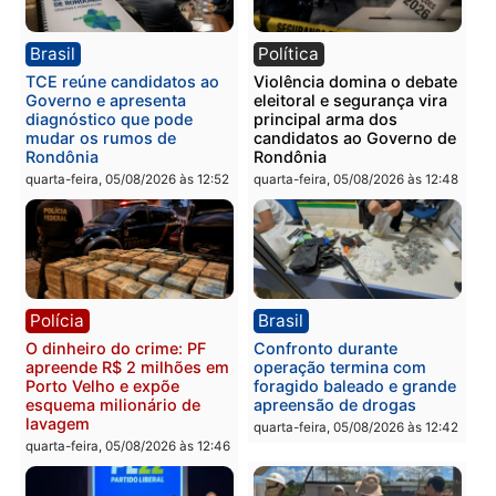
Homem é preso com
Polícia Civil prende dois
drogas durante ação da
homens por tortura,
PM no Castanheira
tráfico e posse de arma 
Itapuã
quinta-feira, 06/08/2026 às 09:02
quinta-feira, 06/08/2026 às 08:
Polícia
Política
Homem é preso após
Jônatas França é aprova
furtar peça de picanha e
na convenção e
reagir a seguranças em
confirmado candidato a
supermercado
deputado federal pelo
Republicanos
quinta-feira, 06/08/2026 às 08:56
quarta-feira, 05/08/2026 às 15: