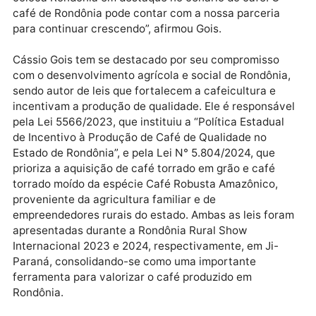
responsável pela marca Al Café, grande vencedora 
ConCafé 2024. O parlamentar compartilhou a alegri
de participar da cerimônia e ressaltou o talento e a
dedicação dos produtores rondonienses. “Parabéns 
família do senhor Altivo Eduardo Berdes, da marca Al
Café, grande vencedora do ConCafé 2024. Essa
conquista é fruto do talento e dedicação de quem
coloca Rondônia em destaque no cenário do café. O
café de Rondônia pode contar com a nossa parceria
para continuar crescendo”, afirmou Gois.
Cássio Gois tem se destacado por seu compromisso
com o desenvolvimento agrícola e social de Rondôni
sendo autor de leis que fortalecem a cafeicultura e
incentivam a produção de qualidade. Ele é responsáv
pela Lei 5566/2023, que instituiu a “Política Estadual
de Incentivo à Produção de Café de Qualidade no
Estado de Rondônia”, e pela Lei N° 5.804/2024, que