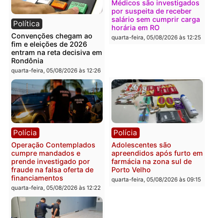
Política
Polícia
Flávio Bolsonaro escolhe
Furto de energia já levou
Alfredo Gaspar para vice
mais de 80 para a prisão
em chapa pura do PL
em 2026
quarta-feira, 05/08/2026 às 12:33
quarta-feira, 05/08/2026 às 12:
Polícia
Com apenas 28% do
efetivo, Polícia Civil de
Rondônia tem maior défic
Política
do país, aponta estudo
Justiça Eleitoral manda
quarta-feira, 05/08/2026 às 12:
retirar propaganda de
Fúria após convenção