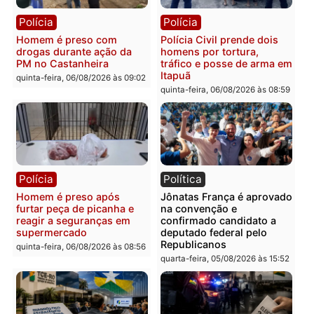
Leste
em RO
quinta-feira, 06/08/2026 às 09:28
quinta-feira, 06/08/2026 às 09:
Polícia
Polícia
Homem é esfaqueado no
Três suspeitos ligados a
tórax durante briga com
facção criminosa são
vizinho no bairro Ulysses
presos por receptação e
Guimarães
adulteração de veículos
em Porto Velho
quinta-feira, 06/08/2026 às 09:24
quinta-feira, 06/08/2026 às 09:
Polícia
Polícia