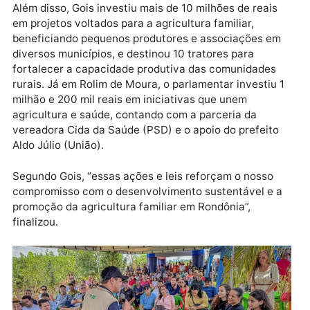
prioriza a aquisição de café torrado em grão e café
torrado moído da espécie Café Robusta Amazônico,
proveniente da agricultura familiar e de
empreendedores rurais do estado. Ambas as leis for
apresentadas durante a Rondônia Rural Show
Internacional 2023 e 2024, respectivamente, em Ji-
Paraná, consolidando-se como uma importante
ferramenta para valorizar o café produzido em
Rondônia.
Além disso, Gois investiu mais de 10 milhões de reais
em projetos voltados para a agricultura familiar,
beneficiando pequenos produtores e associações e
diversos municípios, e destinou 10 tratores para
fortalecer a capacidade produtiva das comunidades
rurais. Já em Rolim de Moura, o parlamentar investiu
milhão e 200 mil reais em iniciativas que unem
agricultura e saúde, contando com a parceria da