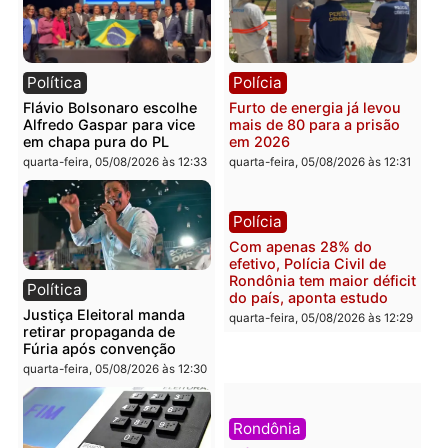
Brasil
Política
TCE reúne candidatos ao
Violência domina o deba
Governo e apresenta
eleitoral e segurança vir
diagnóstico que pode
principal arma dos
mudar os rumos de
candidatos ao Governo 
Rondônia
Rondônia
quarta-feira, 05/08/2026 às 12:52
quarta-feira, 05/08/2026 às 12:
Polícia
Brasil
O dinheiro do crime: PF
Confronto durante
apreende R$ 2 milhões em
operação termina com
Porto Velho e expõe
foragido baleado e gran
esquema milionário de
apreensão de drogas
lavagem
quarta-feira, 05/08/2026 às 12:
quarta-feira, 05/08/2026 às 12:46