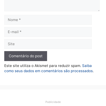
cumpre mandados e
apreendidos após furto 
prende investigado por
farmácia na zona sul de
fraude na falsa oferta de
Porto Velho
financiamentos
quarta-feira, 05/08/2026 às 09:
quarta-feira, 05/08/2026 às 12:22
Polícia
Ciclista de 66 anos é
assaltado durante
pedalada na Estrada da
Penal
quarta-feira, 05/08/2026 às 09:09
Deixe um comentário