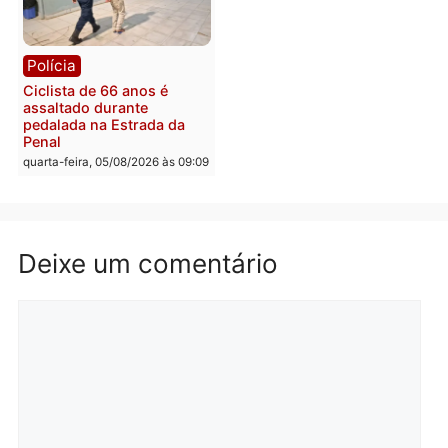
quarta-feira, 05/08/2026 às 12:30
Rondônia
Médicos são investigado
por suspeita de receber
salário sem cumprir car
Política
horária em RO
Convenções chegam ao
quarta-feira, 05/08/2026 às 12:
fim e eleições de 2026
entram na reta decisiva em
Rondônia
quarta-feira, 05/08/2026 às 12:26
Polícia
Polícia
Operação Contemplados
Adolescentes são