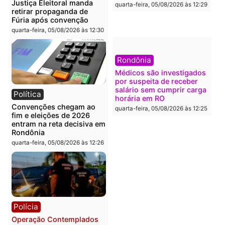
O dinheiro do crime: PF
Confronto durante
apreende R$ 2 milhões em
operação termina com
Porto Velho e expõe
foragido baleado e gran
esquema milionário de
apreensão de drogas
lavagem
quarta-feira, 05/08/2026 às 12:
quarta-feira, 05/08/2026 às 12:46
Política
Polícia
Flávio Bolsonaro escolhe
Furto de energia já levou
Alfredo Gaspar para vice
mais de 80 para a prisão
em chapa pura do PL
em 2026
quarta-feira, 05/08/2026 às 12:33
quarta-feira, 05/08/2026 às 12:
Polícia
Com apenas 28% do
efetivo, Polícia Civil de