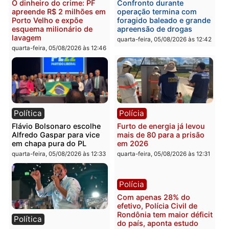
quarta-feira, 05/08/2026 às 15:
Brasil
Política
TCE reúne candidatos ao
Violência domina o deba
Governo e apresenta
eleitoral e segurança vir
diagnóstico que pode
principal arma dos
mudar os rumos de
candidatos ao Governo 
Rondônia
Rondônia
quarta-feira, 05/08/2026 às 12:52
quarta-feira, 05/08/2026 às 12:
Polícia
Brasil