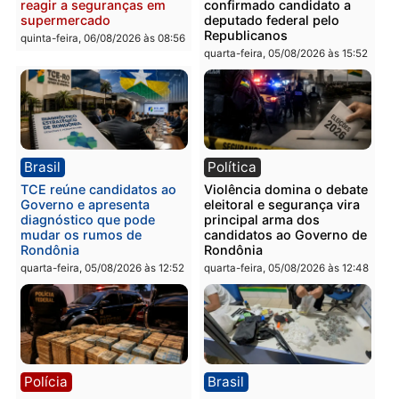
Polícia
Polícia
Homem é preso com
Polícia Civil prende dois
drogas durante ação da
homens por tortura,
PM no Castanheira
tráfico e posse de arma 
Itapuã
quinta-feira, 06/08/2026 às 09:02
quinta-feira, 06/08/2026 às 08:
Polícia
Política
Homem é preso após
Jônatas França é aprova
furtar peça de picanha e
na convenção e
reagir a seguranças em
confirmado candidato a
supermercado
deputado federal pelo
Republicanos
quinta-feira, 06/08/2026 às 08:56