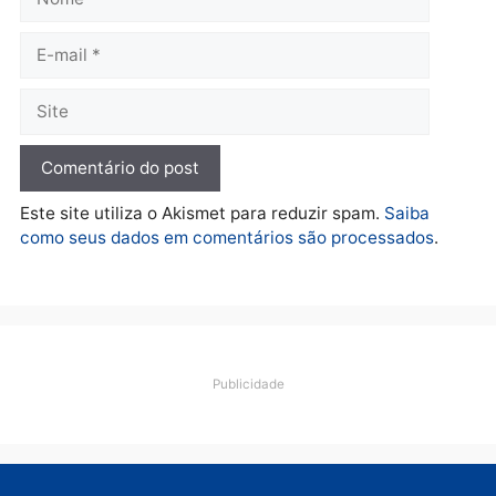
Polícia
Operação Contemplados
cumpre mandados e
prende investigado por
fraude na falsa oferta de
financiamentos
quarta-feira, 05/08/2026 às 12:22
Deixe um comentário
Comentário