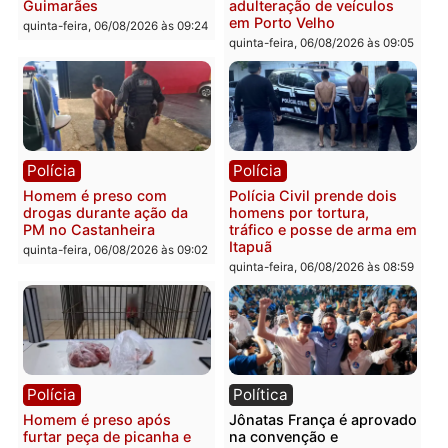
Polícia
Polícia
Policiais militares
Jovem é encontrado mor
recuperam moto furtada e
na Rua dos Cravos e cas
prendem trio na zona
é investigado pela políci
Leste
em RO
quinta-feira, 06/08/2026 às 09:28
quinta-feira, 06/08/2026 às 09:
Polícia
Polícia
Homem é esfaqueado no
Três suspeitos ligados a
tórax durante briga com
facção criminosa são
vizinho no bairro Ulysses
presos por receptação e
Guimarães
adulteração de veículos
em Porto Velho
quinta-feira, 06/08/2026 às 09:24
quinta-feira, 06/08/2026 às 09: