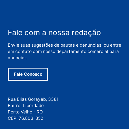
Nome
E-
mail
Site
Este site utiliza o Akismet para reduzir spam.
Saiba
como seus dados em comentários são processados
.