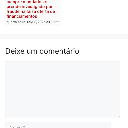
Rondônia tem maior défic
Política
do país, aponta estudo
Justiça Eleitoral manda
quarta-feira, 05/08/2026 às 12:
retirar propaganda de
Fúria após convenção
quarta-feira, 05/08/2026 às 12:30
Rondônia
Médicos são investigado
por suspeita de receber
salário sem cumprir car
Política
horária em RO
Convenções chegam ao
quarta-feira, 05/08/2026 às 12:
fim e eleições de 2026
entram na reta decisiva em
Rondônia
quarta-feira, 05/08/2026 às 12:26