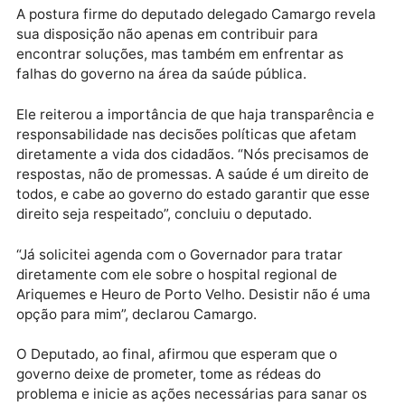
foi rescindido (distrato), o que obriga o governo a
iniciar um novo planejamento para o projeto. “Não
podemos nos contentar com esses discursos vazios.
saúde da nossa população não pode ser tratada des
forma”, rebateu Camargo, ressaltando a necessidade
de ações concretas e compromissos efetivos com a
melhoria da saúde da população.
A postura firme do deputado delegado Camargo reve
sua disposição não apenas em contribuir para
encontrar soluções, mas também em enfrentar as
falhas do governo na área da saúde pública.
Ele reiterou a importância de que haja transparência
responsabilidade nas decisões políticas que afetam
diretamente a vida dos cidadãos. “Nós precisamos d
respostas, não de promessas. A saúde é um direito d
todos, e cabe ao governo do estado garantir que ess