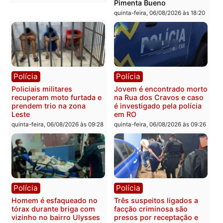
Você também vai querer ler...
Polícia
Política
Tragédia na BR-364:
Ministro Dias Tofolli , do
colisão entre caminhão e
TSE, determina reabertu
carro deixa quatro mortos
e processamento da açã
em Porto Velho
que pode levar à perda d
mandato da prefeita de
quinta-feira, 06/08/2026 às 20:51
Pimenta Bueno
quinta-feira, 06/08/2026 às 18: