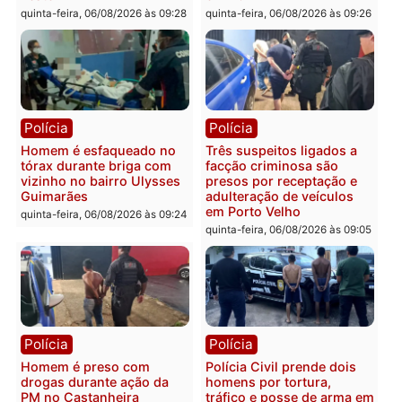
colisão entre caminhão e
TSE, determina reabertu
carro deixa quatro mortos
e processamento da açã
em Porto Velho
que pode levar à perda d
mandato da prefeita de
quinta-feira, 06/08/2026 às 20:51
Pimenta Bueno
quinta-feira, 06/08/2026 às 18:
Polícia
Polícia
Policiais militares
Jovem é encontrado mor
recuperam moto furtada e
na Rua dos Cravos e cas
prendem trio na zona
é investigado pela políci
Leste
em RO
quinta-feira, 06/08/2026 às 09:28
quinta-feira, 06/08/2026 às 09: