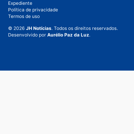
Fale com a nossa redação
Envie suas sugestões de pautas e denúncias, ou en
em contato com nosso departamento comercial pa
anunciar.
Fale Conosco
Rua Elias Gorayeb, 3381
Bairro: Liberdade
Porto Velho - RO
CEP: 76.803-852
+55 (69) 99992-9180