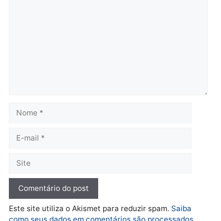
diagnóstico que pode
principal arma dos
mudar os rumos de
candidatos ao Governo 
Rondônia
Rondônia
quarta-feira, 05/08/2026 às 12:52
quarta-feira, 05/08/2026 às 12:
Polícia
O dinheiro do crime: PF
apreende R$ 2 milhões em
Porto Velho e expõe
esquema milionário de
lavagem
quarta-feira, 05/08/2026 às 12:46