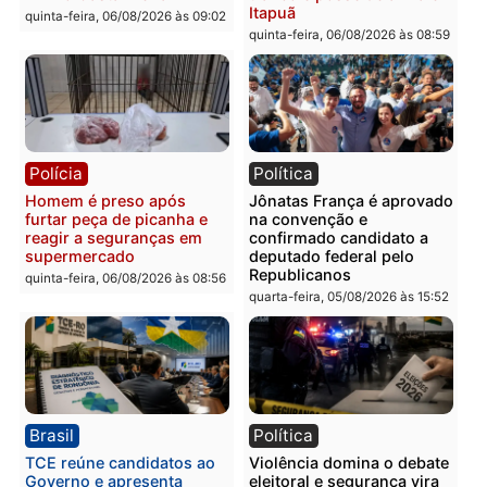
Polícia
Polícia
Homem é esfaqueado no
Três suspeitos ligados a
tórax durante briga com
facção criminosa são
vizinho no bairro Ulysses
presos por receptação e
Guimarães
adulteração de veículos
em Porto Velho
quinta-feira, 06/08/2026 às 09:24
quinta-feira, 06/08/2026 às 09:
Polícia
Polícia
Homem é preso com
Polícia Civil prende dois
drogas durante ação da
homens por tortura,
PM no Castanheira
tráfico e posse de arma 
Itapuã
quinta-feira, 06/08/2026 às 09:02
quinta-feira, 06/08/2026 às 08: