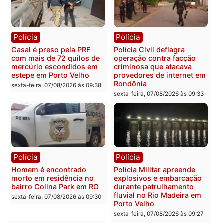
Polícia
Polícia
2 MILHÕES – Unnesa
Polícia Federal apreende
apresenta documentos
400 quilos de drogas e
que comprovam
prende motorista em RO
transparência e legalidade
sexta-feira, 07/08/2026 às 09:
na operação alvo da PF
sexta-feira, 07/08/2026 às 12:24
Polícia
Polícia
Casal é preso pela PRF
Polícia Civil deflagra
com mais de 72 quilos de
operação contra facção
mercúrio escondidos em
criminosa que atacava
estepe em Porto Velho
provedores de internet 
Rondônia
sexta-feira, 07/08/2026 às 09:38