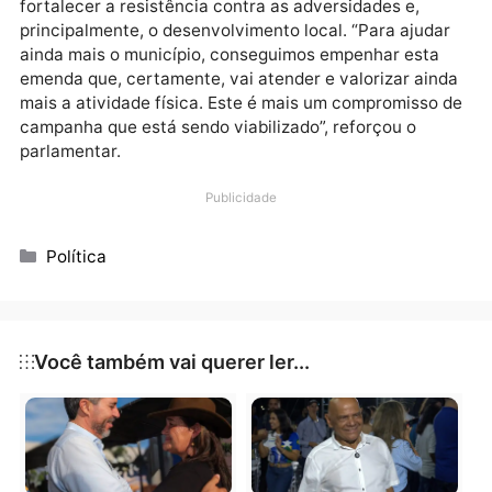
proporciona momentos de bem-estar e diversão par
as famílias de Presidente Médici. Estou à disposição
para ajudar e contribuir com a população em suas
necessidades”, afirmou o parlamentar.
O deputado explica que investir no lazer das famílias
fortalecer a resistência contra as adversidades e,
principalmente, o desenvolvimento local. “Para ajuda
ainda mais o município, conseguimos empenhar esta
emenda que, certamente, vai atender e valorizar ain
mais a atividade física. Este é mais um compromisso
campanha que está sendo viabilizado”, reforçou o
parlamentar.
Publicidade
Categorias
Política