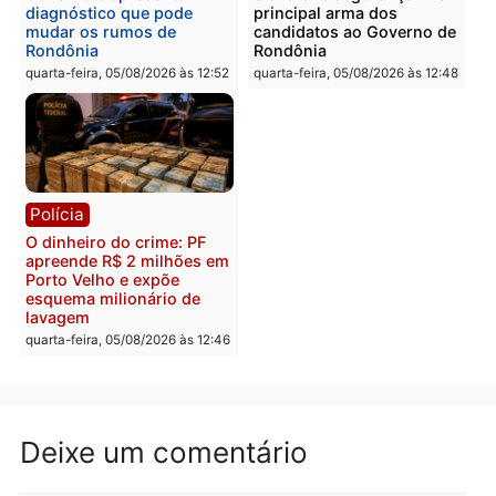
Polícia
Política
Homem é preso após
Jônatas França é aprova
furtar peça de picanha e
na convenção e
reagir a seguranças em
confirmado candidato a
supermercado
deputado federal pelo
Republicanos
quinta-feira, 06/08/2026 às 08:56
quarta-feira, 05/08/2026 às 15:
Brasil
Política
TCE reúne candidatos ao
Violência domina o deba
Governo e apresenta
eleitoral e segurança vir