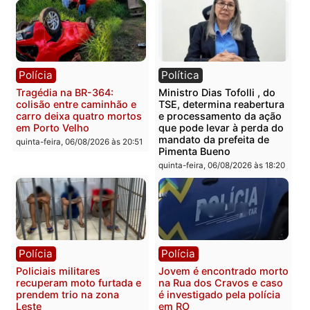
sexta-feira, 07/08/2026 às 09:3
Polícia
Polícia
Homem é encontrado
Polícia Militar apreende
morto em residência no
explosivos e embarcaçã
bairro Colina Park em RO
durante patrulhamento
fluvial no Rio Madeira e
sexta-feira, 07/08/2026 às 09:30
Porto Velho
sexta-feira, 07/08/2026 às 09:2
Polícia
Política
Tragédia na BR-364:
Ministro Dias Tofolli , do