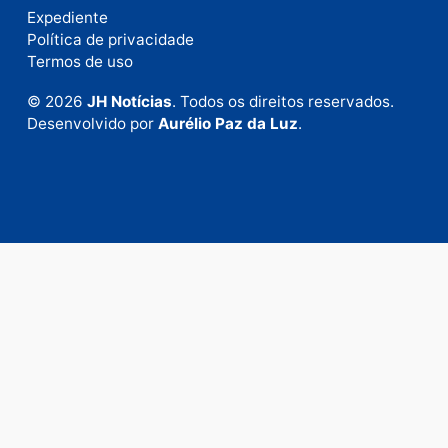
Fale com a nossa redação
Envie suas sugestões de pautas e denúncias, ou en
em contato com nosso departamento comercial pa
anunciar.
Fale Conosco
Rua Elias Gorayeb, 3381
Bairro: Liberdade
Porto Velho - RO
CEP: 76.803-852