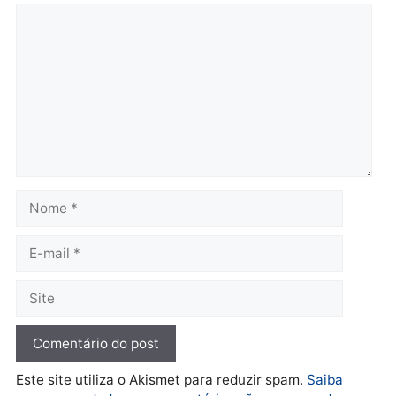
Brasil
Política
TCE reúne candidatos ao
Violência domina o deba
Governo e apresenta
eleitoral e segurança vir
diagnóstico que pode
principal arma dos
mudar os rumos de
candidatos ao Governo 
Rondônia
Rondônia
quarta-feira, 05/08/2026 às 12:52
quarta-feira, 05/08/2026 às 12:
Polícia
O dinheiro do crime: PF
apreende R$ 2 milhões em
Porto Velho e expõe
esquema milionário de
lavagem
quarta-feira, 05/08/2026 às 12:46