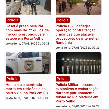
Polícia
Polícia
2 MILHÕES – Unnesa
Polícia Federal apreende
apresenta documentos
400 quilos de drogas e
que comprovam
prende motorista em RO
transparência e legalidade
sexta-feira, 07/08/2026 às 09:
na operação alvo da PF
sexta-feira, 07/08/2026 às 12:24
Polícia
Polícia
Casal é preso pela PRF
Polícia Civil deflagra
com mais de 72 quilos de
operação contra facção