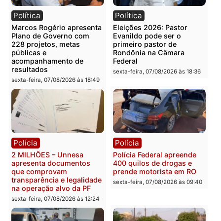
Categorias
Política
Você também vai querer ler...
Política
Política
Marcos Rogério apresenta
Eleições 2026: Pastor
Plano de Governo com
Evanildo pode ser o
228 projetos, metas
primeiro pastor de
públicas e
Rondônia na Câmara
acompanhamento de
Federal
resultados
sexta-feira, 07/08/2026 às 18:3
sexta-feira, 07/08/2026 às 18:49