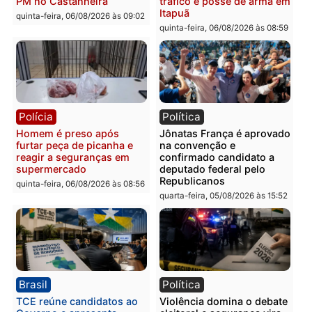
Polícia
Polícia
Homem é esfaqueado no
Três suspeitos ligados a
tórax durante briga com
facção criminosa são
vizinho no bairro Ulysses
presos por receptação e
Guimarães
adulteração de veículos
em Porto Velho
quinta-feira, 06/08/2026 às 09:24
quinta-feira, 06/08/2026 às 09:
Polícia
Polícia
Homem é preso com
Polícia Civil prende dois
drogas durante ação da
homens por tortura,