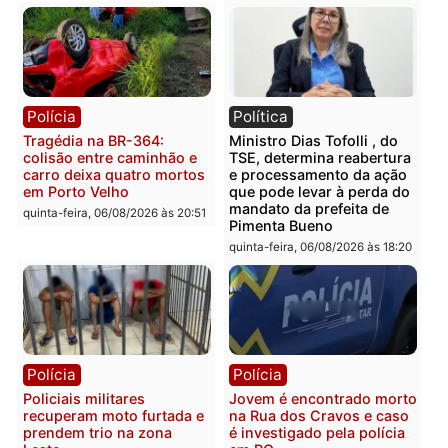
mercúrio escondidos em
criminosa que atacava
estepe em Porto Velho
provedores de internet 
Rondônia
sexta-feira, 07/08/2026 às 09:38
sexta-feira, 07/08/2026 às 09:3
Polícia
Polícia
Homem é encontrado
Polícia Militar apreende
morto em residência no
explosivos e embarcaçã
bairro Colina Park em RO
durante patrulhamento
fluvial no Rio Madeira e
sexta-feira, 07/08/2026 às 09:30
Porto Velho
sexta-feira, 07/08/2026 às 09:2