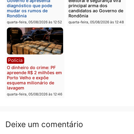
PM no Castanheira
tráfico e posse de arma 
Itapuã
quinta-feira, 06/08/2026 às 09:02
quinta-feira, 06/08/2026 às 08:
Polícia
Política
Homem é preso após
Jônatas França é aprova
furtar peça de picanha e
na convenção e
reagir a seguranças em
confirmado candidato a
supermercado
deputado federal pelo
Republicanos
quinta-feira, 06/08/2026 às 08:56
quarta-feira, 05/08/2026 às 15: