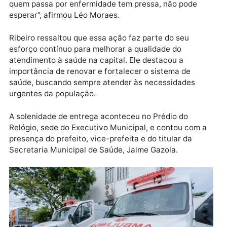
O prefeito, Léo Moraes, agradeceu ao parlamentar q
buscou reforçar a saúde da capital. “A ambulância
chega em boa hora, pois é fundamental para fazer a
transferência, para fazer esse tratamento humaniza
e digno a quem precisa. Afinal, costumamos dizer qu
quem passa por enfermidade tem pressa, não pode
esperar”, afirmou Léo Moraes.
Ribeiro ressaltou que essa ação faz parte do seu
esforço contínuo para melhorar a qualidade do
atendimento à saúde na capital. Ele destacou a
importância de renovar e fortalecer o sistema de
saúde, buscando sempre atender às necessidades
urgentes da população.
A solenidade de entrega aconteceu no Prédio do
Relógio, sede do Executivo Municipal, e contou com 