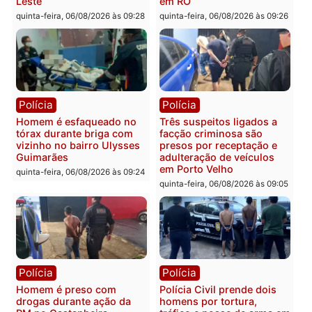
Polícia
Política
Tragédia na BR-364:
Ministro Dias Tofolli , do
colisão entre caminhão e
TSE, determina reabertu
carro deixa quatro mortos
e processamento da açã
em Porto Velho
que pode levar à perda d
mandato da prefeita de
quinta-feira, 06/08/2026 às 20:51
Pimenta Bueno
quinta-feira, 06/08/2026 às 18:
Polícia
Polícia
Policiais militares
Jovem é encontrado mor
recuperam moto furtada e
na Rua dos Cravos e cas
prendem trio na zona
é investigado pela políci
Leste
em RO
quinta-feira, 06/08/2026 às 09:28
quinta-feira, 06/08/2026 às 09: