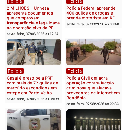
Categorias
Política
Você também vai querer ler...
Polícia
Polícia
2 MILHÕES – Unnesa
Polícia Federal apreende
apresenta documentos
400 quilos de drogas e
que comprovam
prende motorista em RO
transparência e legalidade
sexta-feira, 07/08/2026 às 09:
na operação alvo da PF
sexta-feira, 07/08/2026 às 12:24