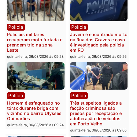
bairro Colina Park em RO
durante patrulhamento
fluvial no Rio Madeira e
sexta-feira, 07/08/2026 às 09:30
Porto Velho
sexta-feira, 07/08/2026 às 09:2
Polícia
Política
Tragédia na BR-364:
Ministro Dias Tofolli , do
colisão entre caminhão e
TSE, determina reabertu
carro deixa quatro mortos
e processamento da açã
em Porto Velho
que pode levar à perda d
mandato da prefeita de
quinta-feira, 06/08/2026 às 20:51
Pimenta Bueno
quinta-feira, 06/08/2026 às 18: