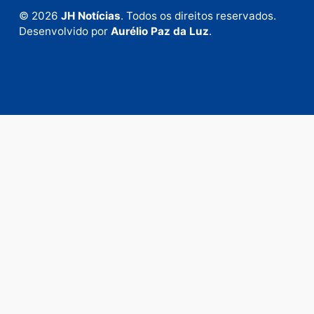
Fale com a nossa redação
Envie suas sugestões de pautas e denúncias, ou en
em contato com nosso departamento comercial pa
anunciar.
Fale Conosco
Rua Elias Gorayeb, 3381
Bairro: Liberdade
Porto Velho - RO
CEP: 76.803-852
+55 (69) 99992-9180