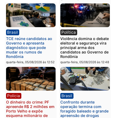
Polícia
Polícia
Homem é preso com
Polícia Civil prende dois
drogas durante ação da
homens por tortura,
PM no Castanheira
tráfico e posse de arma 
Itapuã
quinta-feira, 06/08/2026 às 09:02
quinta-feira, 06/08/2026 às 08:
Polícia
Política
Homem é preso após
Jônatas França é aprova
furtar peça de picanha e
na convenção e
reagir a seguranças em
confirmado candidato a