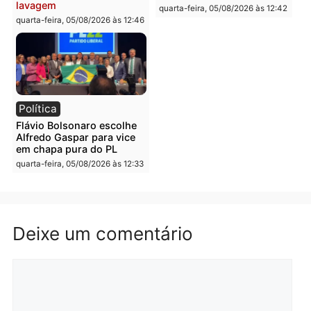
supermercado
deputado federal pelo
Republicanos
quinta-feira, 06/08/2026 às 08:56
quarta-feira, 05/08/2026 às 15:
Brasil
Política
TCE reúne candidatos ao
Violência domina o deba
Governo e apresenta
eleitoral e segurança vir
diagnóstico que pode
principal arma dos
mudar os rumos de
candidatos ao Governo 
Rondônia
Rondônia
quarta-feira, 05/08/2026 às 12:52
quarta-feira, 05/08/2026 às 12: