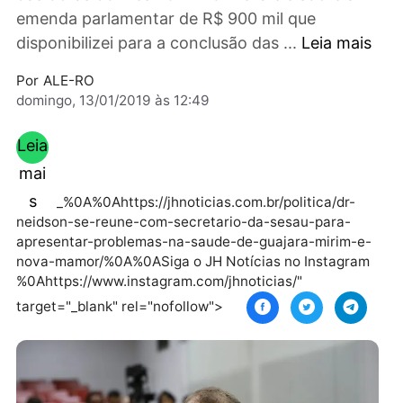
Regional (HR) de Guajará-Mirim e a conclusã
das obras do mesmo. “Informei a ele sobre a
emenda parlamentar de R$ 900 mil que
disponibilizei para a conclusão das ...
Leia ma
Por
ALE-RO
domingo, 13/01/2019 às 12:49
Leia
mai
s
_%0A%0Ahttps://jhnoticias.com.br/politica/dr-
neidson-se-reune-com-secretario-da-sesau-para-
apresentar-problemas-na-saude-de-guajara-mirim-
nova-mamor/%0A%0ASiga o JH Notícias no Instagra
%0Ahttps://www.instagram.com/jhnoticias/"
target="_blank" rel="nofollow">