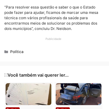
emenda para a compra de equipamentos necessário
para o funcionamento da clínica de hemodiálise”,
anunciou o deputado.
Dr. Neidson ainda explicou ao secretário da Sesau o
problemas da área da saúde de Nova Mamoré. O
parlamentar informou que o município de Guajará-
Mirim não quer mais receber os pacientes de
obstetrícia vindos de Nova Mamoré, no Hospital Bo
Pastor.
“Para resolver essa questão e saber o que o Estado
pode fazer para ajudar, ficamos de marcar uma mes
técnica com vários profissionais da saúde para
encontrarmos meios de solucionar os problemas dos
dois municípios”, concluiu Dr. Neidson.
Publicidade