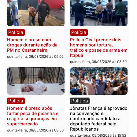
Polícia
Polícia
Policiais militares
Jovem é encontrado mor
recuperam moto furtada e
na Rua dos Cravos e cas
prendem trio na zona
é investigado pela políci
Leste
em RO
quinta-feira, 06/08/2026 às 09:28
quinta-feira, 06/08/2026 às 09:
Polícia
Polícia
Homem é esfaqueado no
Três suspeitos ligados a
tórax durante briga com
facção criminosa são
vizinho no bairro Ulysses
presos por receptação e
Guimarães
adulteração de veículos
em Porto Velho
quinta-feira, 06/08/2026 às 09:24
quinta-feira, 06/08/2026 às 09: