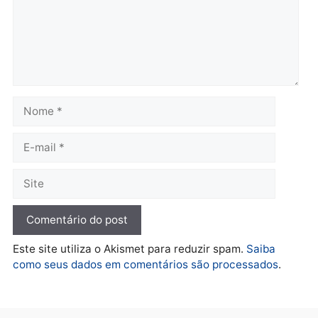
Polícia
Brasil
O dinheiro do crime: PF
Confronto durante
apreende R$ 2 milhões em
operação termina com
Porto Velho e expõe
foragido baleado e gran
esquema milionário de
apreensão de drogas
lavagem
quarta-feira, 05/08/2026 às 12:
quarta-feira, 05/08/2026 às 12:46
Política
Flávio Bolsonaro escolhe
Alfredo Gaspar para vice
em chapa pura do PL
quarta-feira, 05/08/2026 às 12:33