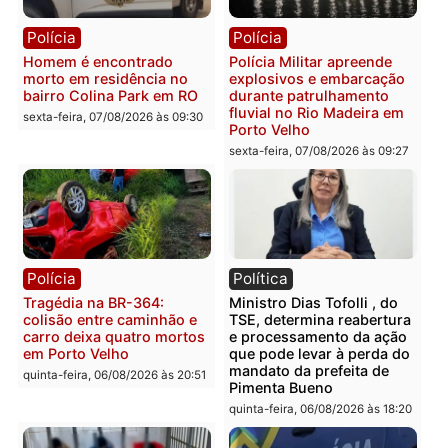
Polícia
Polícia
Casal é preso pela PRF
Polícia Civil deflagra
com mais de 72 quilos de
operação contra facção
mercúrio escondidos em
criminosa que atacava
estepe em Porto Velho
provedores de internet 
Rondônia
sexta-feira, 07/08/2026 às 09:38
sexta-feira, 07/08/2026 às 09:3
Polícia
Polícia
Homem é encontrado
Polícia Militar apreende
morto em residência no
explosivos e embarcaçã