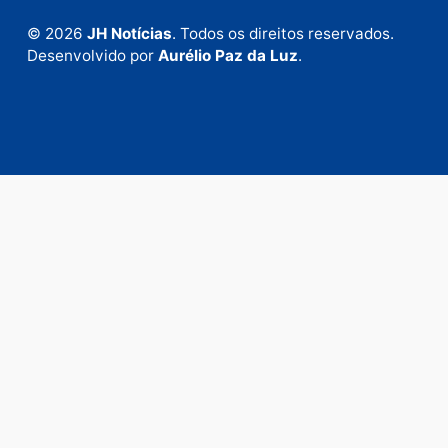
Fale com a nossa redação
Envie suas sugestões de pautas e denúncias, ou en
em contato com nosso departamento comercial pa
anunciar.
Fale Conosco
Rua Elias Gorayeb, 3381
Bairro: Liberdade