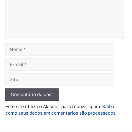
Brasil
Política
TCE reúne candidatos ao
Violência domina o deba
Governo e apresenta
eleitoral e segurança vir
diagnóstico que pode
principal arma dos
mudar os rumos de
candidatos ao Governo 
Rondônia
Rondônia
quarta-feira, 05/08/2026 às 12:52
quarta-feira, 05/08/2026 às 12:
Polícia
O dinheiro do crime: PF
apreende R$ 2 milhões em
Porto Velho e expõe
esquema milionário de