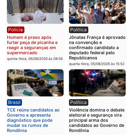
prendem trio na zona
é investigado pela políci
Leste
em RO
quinta-feira, 06/08/2026 às 09:28
quinta-feira, 06/08/2026 às 09:
Polícia
Polícia
Homem é esfaqueado no
Três suspeitos ligados a
tórax durante briga com
facção criminosa são
vizinho no bairro Ulysses
presos por receptação e
Guimarães
adulteração de veículos
em Porto Velho
quinta-feira, 06/08/2026 às 09:24
quinta-feira, 06/08/2026 às 09: