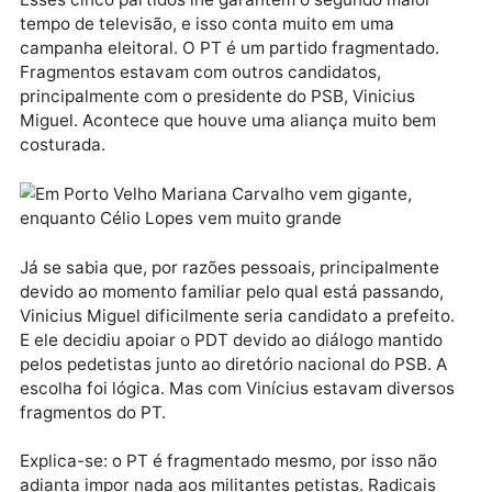
Moraes (Podemos), que está em condições bem mel
do que Benedito, pois além dos índices de intenções
voto mostrados nas pesquisas eleitorais contará co
apoio dos candidatos a vereador de seu partido. Ter
que ter todo o cuidado possível para não desidratar,
porque seu adversário agora deixou de ser Mariana
Carvalho e passou a ser o candidato do PDT, o
advogado Célio Lopes.
Célio Lopes tem com ele PDT, PV, PCdoB, PT e PSB.
Esses cinco partidos lhe garantem o segundo maior
tempo de televisão, e isso conta muito em uma
campanha eleitoral. O PT é um partido fragmentado.
Fragmentos estavam com outros candidatos,
principalmente com o presidente do PSB, Vinicius
Miguel. Acontece que houve uma aliança muito bem
costurada.