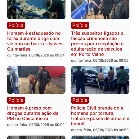
Polícia
Política
Tragédia na BR-364:
Ministro Dias Tofolli , do
colisão entre caminhão e
TSE, determina reabertu
carro deixa quatro mortos
e processamento da açã
em Porto Velho
que pode levar à perda d
mandato da prefeita de
quinta-feira, 06/08/2026 às 20:51
Pimenta Bueno
quinta-feira, 06/08/2026 às 18:
Polícia
Polícia
Policiais militares
Jovem é encontrado mor
recuperam moto furtada e
na Rua dos Cravos e cas