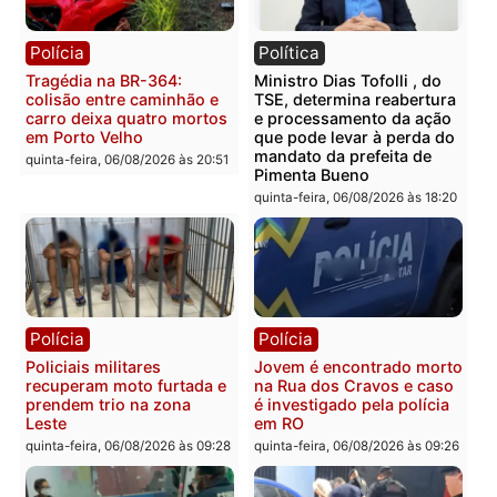
Polícia
Polícia
Casal é preso pela PRF
Polícia Civil deflagra
com mais de 72 quilos de
operação contra facção
mercúrio escondidos em
criminosa que atacava
estepe em Porto Velho
provedores de internet 
Rondônia
sexta-feira, 07/08/2026 às 09:38
sexta-feira, 07/08/2026 às 09:3
Polícia
Polícia
Homem é encontrado
Polícia Militar apreende
morto em residência no
explosivos e embarcaçã
bairro Colina Park em RO
durante patrulhamento
fluvial no Rio Madeira e
sexta-feira, 07/08/2026 às 09:30
Porto Velho
sexta-feira, 07/08/2026 às 09:2