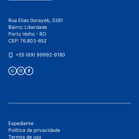
E-
mail
Site
Este site utiliza o Akismet para reduzir spam.
Saiba
como seus dados em comentários são processados
.
Publicidade