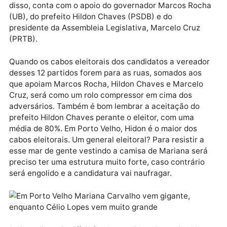
Ela terá o maior tempo de televisão no Horário Eleito
Gratuito, e também o maior número de candidatos a
vereador divulgando sua plataforma de trabalho. Na
aliança estão PP, PSD, Republicanos, PSDB/Cidadani
PRD, PL, União Brasil, Avante, Agir, PRTB e DC. Além
disso, conta com o apoio do governador Marcos Roc
(UB), do prefeito Hildon Chaves (PSDB) e do
presidente da Assembleia Legislativa, Marcelo Cruz
(PRTB).
Quando os cabos eleitorais dos candidatos a veread
desses 12 partidos forem para as ruas, somados aos
que apoiam Marcos Rocha, Hildon Chaves e Marcelo
Cruz, será como um rolo compressor em cima dos
adversários. Também é bom lembrar a aceitação do
prefeito Hildon Chaves perante o eleitor, com uma
média de 80%. Em Porto Velho, Hidon é o maior dos