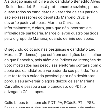
cabos eleitorais. Um general eleitoral? Para resistir a
esse mar de gente vestindo a camisa de Mariana ser
preciso ter uma estrutura muito forte, caso contrári
será engolido e a candidatura vai naufragar.
A situação mais difícil é a do candidato Benedito Alv
(Solidariedade). Ele está praticamente sozinho, porq
quase todos os candidatos a vereador de seu partid
são ex-assessores do deputado Marcelo Cruz, e
deverão pedir voto para Mariana Carvalho.
Informalmente, é claro, para que não incorram em
infidelidade partidária. Marcelo levou quatro partido
para o grupo de Mariana, quando definiu seu apoio.
O segundo colocado nas pesquisas é candidato Léo