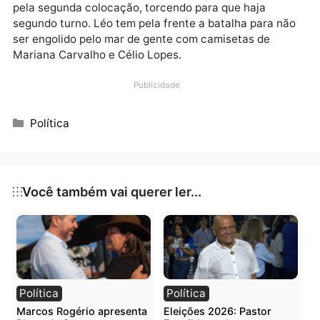
Militantes do PDT, PV, PCdoB, PT e PSB trabalham s
dinheiro de fundo partidário. Organizam feijoadas e
com o dinheiro arrecadado mandam confeccionar as
próprias camisetas e bandeiras. Vão para a rua sem
cobrar nada, e juntos são um volume considerável.
Bem menor do que o de Mariana Carvalho, mas será 
grupo que mostrará nas ruas que tem condições de
enfrentar um adversário grande.
No meio disso, Léo Moraes brigará com Célio Lopes
pela segunda colocação, torcendo para que haja
segundo turno. Léo tem pela frente a batalha para n
ser engolido pelo mar de gente com camisetas de
Mariana Carvalho e Célio Lopes.