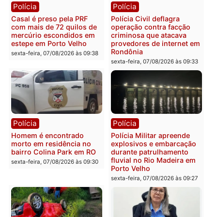
acompanhamento de
Federal
resultados
sexta-feira, 07/08/2026 às 18:3
sexta-feira, 07/08/2026 às 18:49
Polícia
Polícia
2 MILHÕES – Unnesa
Polícia Federal apreende
apresenta documentos
400 quilos de drogas e
que comprovam
prende motorista em RO
transparência e legalidade
sexta-feira, 07/08/2026 às 09:
na operação alvo da PF
sexta-feira, 07/08/2026 às 12:24