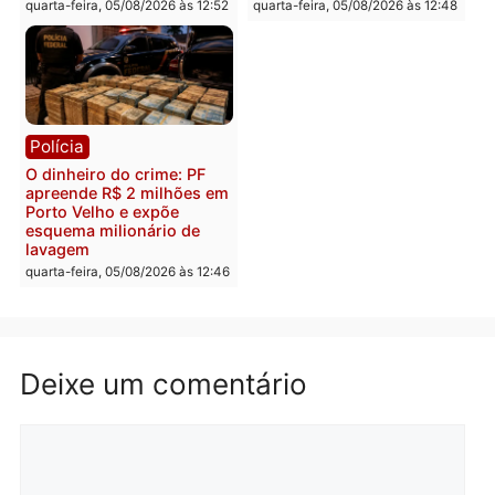
Polícia
Polícia
Homem é preso com
Polícia Civil prende dois
drogas durante ação da
homens por tortura,
PM no Castanheira
tráfico e posse de arma 
Itapuã
quinta-feira, 06/08/2026 às 09:02
quinta-feira, 06/08/2026 às 08:
Polícia
Política
Homem é preso após
Jônatas França é aprova
furtar peça de picanha e
na convenção e
reagir a seguranças em
confirmado candidato a
supermercado
deputado federal pelo
Republicanos
quinta-feira, 06/08/2026 às 08:56
quarta-feira, 05/08/2026 às 15: