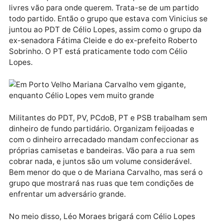
Já se sabia que, por razões pessoais, principalmente
devido ao momento familiar pelo qual está passando
Vinicius Miguel dificilmente seria candidato a prefeit
E ele decidiu apoiar o PDT devido ao diálogo mantido
pelos pedetistas junto ao diretório nacional do PSB. 
escolha foi lógica. Mas com Vinícius estavam divers
fragmentos do PT.
Explica-se: o PT é fragmentado mesmo, por isso não
adianta impor nada aos militantes petistas. Radicais
livres vão para onde querem. Trata-se de um partido
todo partido. Então o grupo que estava com Vinicius
juntou ao PDT de Célio Lopes, assim como o grupo d
ex-senadora Fátima Cleide e do ex-prefeito Roberto
Sobrinho. O PT está praticamente todo com Célio
Lopes.