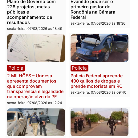
Publicidade
Categorias
Política
Você também vai querer ler...
Política
Política
Marcos Rogério apresenta
Eleições 2026: Pastor
Plano de Governo com
Evanildo pode ser o
228 projetos, metas
primeiro pastor de
públicas e
Rondônia na Câmara