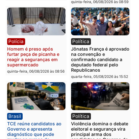
Polícia
Polícia
Homem é esfaqueado no
Três suspeitos ligados a
tórax durante briga com
facção criminosa são
vizinho no bairro Ulysses
presos por receptação e
Guimarães
adulteração de veículos
em Porto Velho
quinta-feira, 06/08/2026 às 09:24
quinta-feira, 06/08/2026 às 09:
Polícia
Polícia
Homem é preso com
Polícia Civil prende dois
drogas durante ação da
homens por tortura,