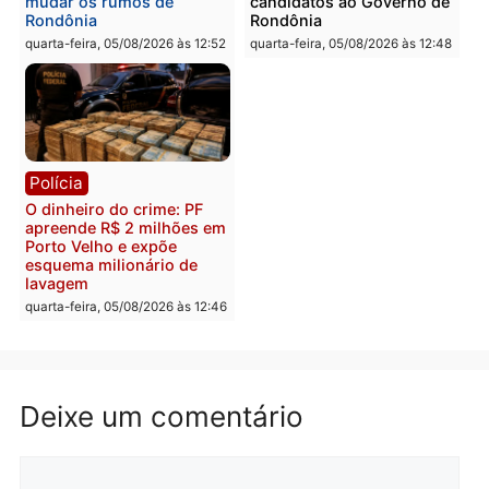
PM no Castanheira
tráfico e posse de arma 
Itapuã
quinta-feira, 06/08/2026 às 09:02
quinta-feira, 06/08/2026 às 08:
Polícia
Política
Homem é preso após
Jônatas França é aprova
furtar peça de picanha e
na convenção e
reagir a seguranças em
confirmado candidato a
supermercado
deputado federal pelo
Republicanos
quinta-feira, 06/08/2026 às 08:56
quarta-feira, 05/08/2026 às 15: