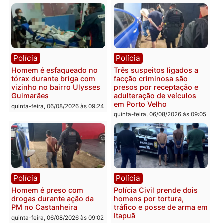
Polícia
Política
Tragédia na BR-364:
Ministro Dias Tofolli , do
colisão entre caminhão e
TSE, determina reabertu
carro deixa quatro mortos
e processamento da açã
em Porto Velho
que pode levar à perda d
mandato da prefeita de
quinta-feira, 06/08/2026 às 20:51
Pimenta Bueno
quinta-feira, 06/08/2026 às 18:
Polícia
Polícia
Policiais militares
Jovem é encontrado mor
recuperam moto furtada e
na Rua dos Cravos e cas
prendem trio na zona
é investigado pela políci
Leste
em RO
quinta-feira, 06/08/2026 às 09:28
quinta-feira, 06/08/2026 às 09: