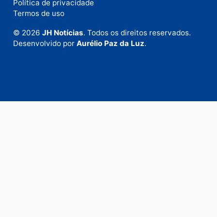
Fale com a nossa redação
Envie suas sugestões de pautas e denúncias, ou en
em contato com nosso departamento comercial pa
anunciar.
Fale Conosco
Rua Elias Gorayeb, 3381
Bairro: Liberdade
Porto Velho - RO
CEP: 76.803-852