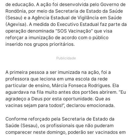
Uma força-tarefa de vacinação contra a covid-19 fo
desenvolvida durante toda a manhã deste domingo
(20) no Palácio Rio Madeira, em Porto Velho, onde
foram vacinados 805 profissionais que atuam na áre
de educação. A ação foi desenvolvida pelo Governo 
Rondônia, por meio da Secretaria de Estado da Saúd
(Sesau) e a Agência Estadual de Vigilância em Saúd
(Agevisa). A medida do Executivo Estadual faz parte
operação denominada “SOS Vacinação” que visa
reforçar a imunização de acordo com o público
inserido nos grupos prioritários.
Publicidade
A primeira pessoa a ser imunizada na ação, foi a
professora que leciona em uma escola da rede
particular de ensino, Márcia Fonseca Rodrigues. Ela
aguardava na fila muito antes dos portões abrirem. “