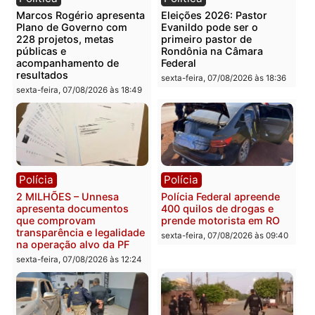
Categorias
Política
Você também vai querer ler...
Política
Política
Marcos Rogério apresenta
Eleições 2026: Pastor
Plano de Governo com
Evanildo pode ser o
228 projetos, metas
primeiro pastor de
públicas e
Rondônia na Câmara
acompanhamento de
Federal
resultados
sexta-feira, 07/08/2026 às 18:3
sexta-feira, 07/08/2026 às 18:49