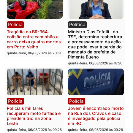
com mais de 72 quilos de
operação contra facção
mercúrio escondidos em
criminosa que atacava
estepe em Porto Velho
provedores de internet 
Rondônia
sexta-feira, 07/08/2026 às 09:38
sexta-feira, 07/08/2026 às 09:3
Polícia
Polícia
Homem é encontrado
Polícia Militar apreende
morto em residência no
explosivos e embarcaçã
bairro Colina Park em RO
durante patrulhamento
fluvial no Rio Madeira e
sexta-feira, 07/08/2026 às 09:30
Porto Velho
sexta-feira, 07/08/2026 às 09:2