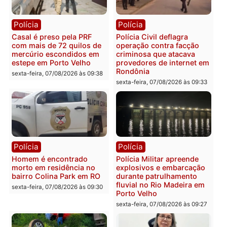
Polícia
Polícia
2 MILHÕES – Unnesa
Polícia Federal apreende
apresenta documentos
400 quilos de drogas e
que comprovam
prende motorista em RO
transparência e legalidade
sexta-feira, 07/08/2026 às 09:
na operação alvo da PF
sexta-feira, 07/08/2026 às 12:24
Polícia
Polícia
Casal é preso pela PRF
Polícia Civil deflagra