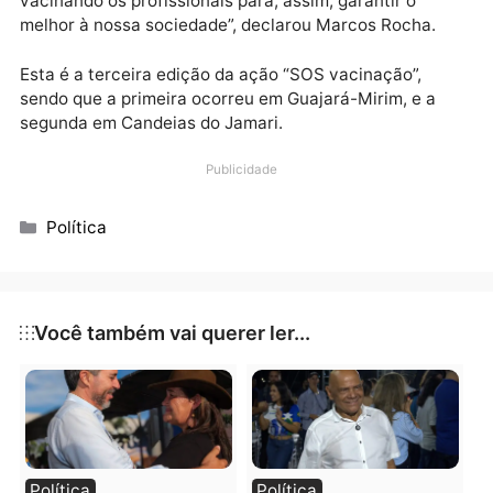
juntamente com o secretário da Sesau, Fernando
Máximo. O chefe do Executivo Estadual destacou a
importância de se vacinar os profissionais da
educação, respeitando o Plano Nacional de
Imunização. “Fico muito feliz, pois a gente precisa
alcançar a imunização na nossa população. Nossos
professores e profissionais da educação fazem part
dela e em breve poderemos retornar com as aulas
presenciais. Sabemos que tem muitos pais e alunos
ansiosos por isso, então nós vamos seguir em frente
vacinando os profissionais para, assim, garantir o
melhor à nossa sociedade”, declarou Marcos Rocha.
Esta é a terceira edição da ação “SOS vacinação”,
sendo que a primeira ocorreu em Guajará-Mirim, e a
segunda em Candeias do Jamari.
Publicidade