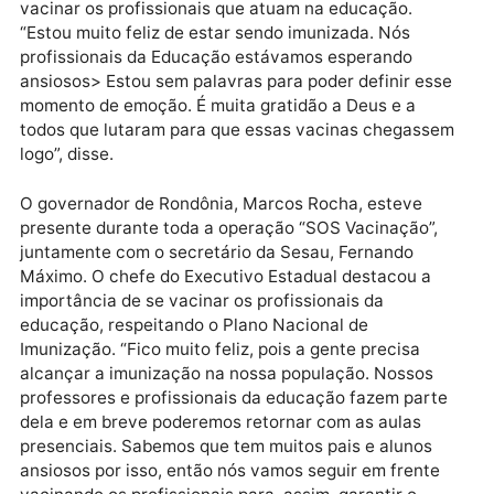
qualquer pessoa que trabalhe nas escolas, ou seja,
envolve todos que trabalham para fazer uma escola
acontecer”, disse o superintendente da Sejucel, Job
Bandeira.
A professora da Escola Estadual de Ensino
Fundamental e Médio Eduardo Lima e Silva, Karen
Lisboa, lembrou da importância do momento em
vacinar os profissionais que atuam na educação.
“Estou muito feliz de estar sendo imunizada. Nós
profissionais da Educação estávamos esperando
ansiosos> Estou sem palavras para poder definir ess
momento de emoção. É muita gratidão a Deus e a
todos que lutaram para que essas vacinas chegass
logo”, disse.
O governador de Rondônia, Marcos Rocha, esteve
presente durante toda a operação “SOS Vacinação”,