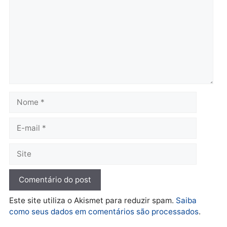
Brasil
Política
TCE reúne candidatos ao
Violência domina o deba
Governo e apresenta
eleitoral e segurança vir
diagnóstico que pode
principal arma dos
mudar os rumos de
candidatos ao Governo 
Rondônia
Rondônia
quarta-feira, 05/08/2026 às 12:52
quarta-feira, 05/08/2026 às 12:
Polícia
O dinheiro do crime: PF
apreende R$ 2 milhões em
Porto Velho e expõe
esquema milionário de
lavagem
quarta-feira, 05/08/2026 às 12:46