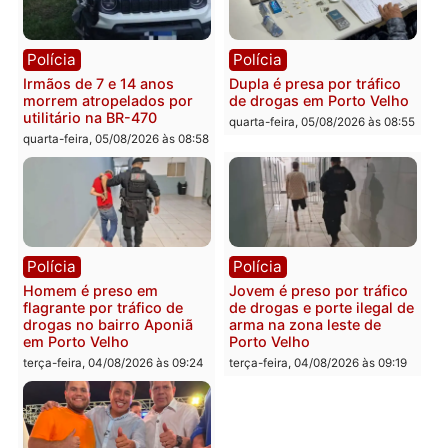
Polícia
Polícia
Adolescentes são
Ciclista de 66 anos é
apreendidos após furto em
assaltado durante
farmácia na zona sul de
pedalada na Estrada da
Porto Velho
Penal
quarta-feira, 05/08/2026 às 09:15
quarta-feira, 05/08/2026 às 09
Polícia
Polícia
Foragido é baleado após
Professor morre em
atirar em policial e vários
colisão frontal entre
suspeitos de tráfico são
motocicletas no interior
presos durante Operação
quarta-feira, 05/08/2026 às 09
Maximus em Porto Velho
quarta-feira, 05/08/2026 às 09:05