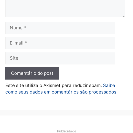
terça-feira, 04/08/2026 às 09:24
terça-feira, 04/08/2026 às 09:1
Política
De olho no fundo eleitoral?
Jair Montes lança o
próprio filho para
deputado federal e
movimentação desperta
suspeitas
terça-feira, 04/08/2026 às 09:19
Deixe um comentário