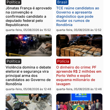
Categorias
Política
Você também vai querer ler...
Política
Brasil
Jônatas França é aprovado
TCE reúne candidatos a
na convenção e
Governo e apresenta
confirmado candidato a
diagnóstico que pode
deputado federal pelo
mudar os rumos de
Republicanos
Rondônia
quarta-feira, 05/08/2026 às 15:52
quarta-feira, 05/08/2026 às 12: