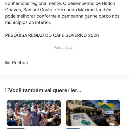
Com base nos dados atualizados, a pesquisa aponta
um cenário competitivo entre os três principais nome
Cassol, Fúria e Marcos Rogério. A diferença entre os
dois primeiros está dentro da margem de erro, o que
demonstra um quadro de empate técnico na prática.
Apesar da liderança de Cassol, os números sugerem
que o eleitorado ainda está volátil, e que há margem
para crescimento por parte de candidatos menos
conhecidos regionalmente. O desempenho de Hildon
Chaves, Samuel Costa e Fernando Máximo também
pode melhorar conforme a campanha ganhe corpo n
municípios do interior.
PESQUISA REGIAO DO CAFE GOVERNO 2026
Publicidade