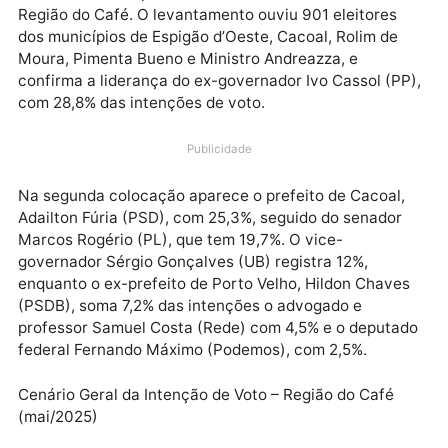
Porto Velho, RO – 18 de maio de 2025 – Uma nova
pesquisa de opinião pública realizada pelo Instituto
Data Continental, entre os dias 1º e 5 de maio, revela
cenário eleitoral para o Governo de Rondônia na
Região do Café. O levantamento ouviu 901 eleitores
dos municípios de Espigão d’Oeste, Cacoal, Rolim de
Moura, Pimenta Bueno e Ministro Andreazza, e
confirma a liderança do ex-governador Ivo Cassol (P
com 28,8% das intenções de voto.
Publicidade
Na segunda colocação aparece o prefeito de Cacoal
Adailton Fúria (PSD), com 25,3%, seguido do senador
Marcos Rogério (PL), que tem 19,7%. O vice-
governador Sérgio Gonçalves (UB) registra 12%,
enquanto o ex-prefeito de Porto Velho, Hildon Chave
(PSDB), soma 7,2% das intenções o advogado e