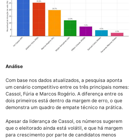
com 901 eleitores, nas zonas urbanas e rurais da
Região do Café. A margem de erro é de ±3%, com nív
de confiança de 96%. A responsabilidade técnica é 
estatístico Augusto da Silva Rocha (Nº 7655-A). A
sondagem foi encomendada pelo Jornal Correio
Continental.
Análise