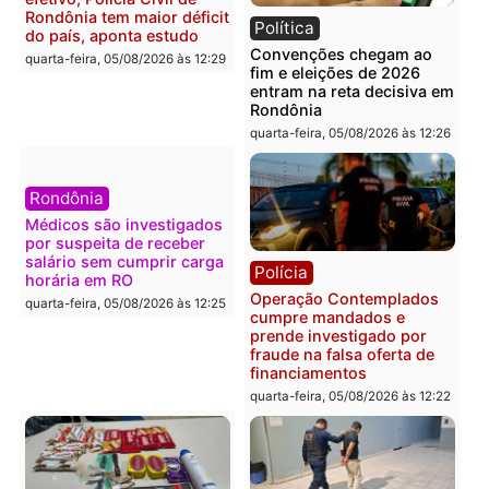
foragido baleado e grande
em chapa pura do PL
apreensão de drogas
quarta-feira, 05/08/2026 às 12:
quarta-feira, 05/08/2026 às 12:42
Polícia
Política
Furto de energia já levou
Justiça Eleitoral manda
mais de 80 para a prisão
retirar propaganda de
em 2026
Fúria após convenção
quarta-feira, 05/08/2026 às 12:31
quarta-feira, 05/08/2026 às 12:
Polícia
Com apenas 28% do
efetivo, Polícia Civil de
Rondônia tem maior déficit
Política
do país, aponta estudo