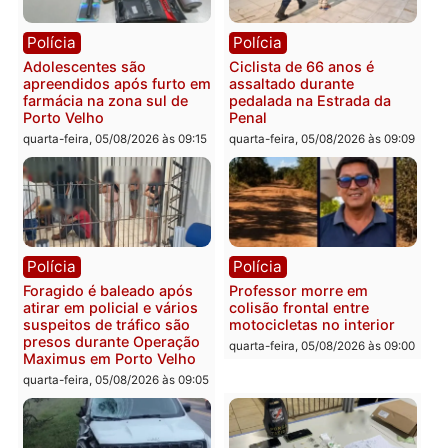
Convenções chegam ao
quarta-feira, 05/08/2026 às 12:29
fim e eleições de 2026
entram na reta decisiva 
Rondônia
quarta-feira, 05/08/2026 às 12:
Rondônia
Médicos são investigados
por suspeita de receber
salário sem cumprir carga
Polícia
horária em RO
Operação Contemplados
quarta-feira, 05/08/2026 às 12:25
cumpre mandados e
prende investigado por
fraude na falsa oferta de
financiamentos
quarta-feira, 05/08/2026 às 12: