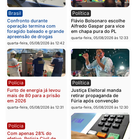
Política
Polícia
Violência domina o debate
O dinheiro do crime: PF
eleitoral e segurança vira
apreende R$ 2 milhões 
principal arma dos
Porto Velho e expõe
candidatos ao Governo de
esquema milionário de
Rondônia
lavagem
quarta-feira, 05/08/2026 às 12:48
quarta-feira, 05/08/2026 às 12:
Brasil
Política
Confronto durante
Flávio Bolsonaro escolhe
operação termina com
Alfredo Gaspar para vice