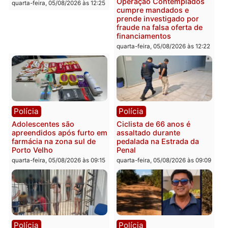
Brasil
Política
Confronto durante
Flávio Bolsonaro escolhe
operação termina com
Alfredo Gaspar para vice
foragido baleado e grande
em chapa pura do PL
apreensão de drogas
quarta-feira, 05/08/2026 às 12:
quarta-feira, 05/08/2026 às 12:42
Polícia
Política
Furto de energia já levou
Justiça Eleitoral manda
mais de 80 para a prisão
retirar propaganda de
em 2026
Fúria após convenção
quarta-feira, 05/08/2026 às 12:31
quarta-feira, 05/08/2026 às 12:
Polícia