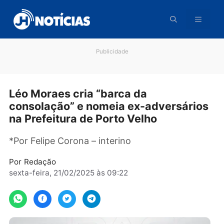
Pular
para
o
conteúdo
Publicidade
Léo Moraes cria “barca da
consolação” e nomeia ex-adversári
na Prefeitura de Porto Velho
*Por Felipe Corona – interino
Por
Redação
sexta-feira, 21/02/2025 às 09:22