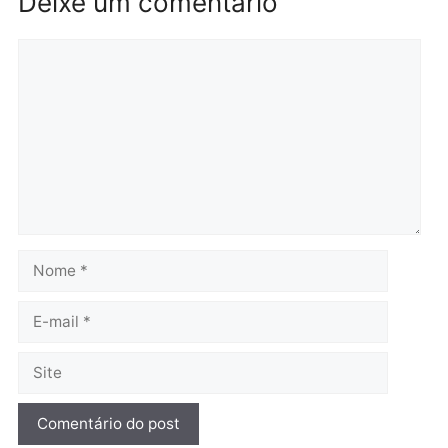
suspeitos de tráfico são
motocicletas no interior
presos durante Operação
quarta-feira, 05/08/2026 às 09
Maximus em Porto Velho
quarta-feira, 05/08/2026 às 09:05
Polícia
Polícia
Irmãos de 7 e 14 anos
Dupla é presa por tráfico
morrem atropelados por
de drogas em Porto Velh
utilitário na BR-470
quarta-feira, 05/08/2026 às 08
quarta-feira, 05/08/2026 às 08:58
Polícia
Polícia