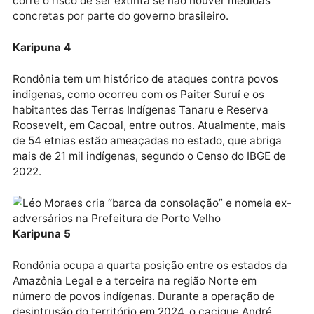
na Amazônia representaram uma ameaça para os
Karipuna.
Karipuna 2
Um exemplo disso foi a construção da estrada de fer
Madeira-Mamoré (1907-1912), que resultou na
chegada massiva de trabalhadores de diferentes
partes do mundo, contribuindo para a dizimação de
famílias indígenas. Posteriormente, a instalação das
usinas hidrelétricas Santo Antônio e Jirau, em Porto
Velho, também trouxe riscos à sobrevivência do povo
Karipuna 3
Além disso, atividades ilegais como garimpo, caça e
pesca têm agravado a situação. Ao longo das década
a população Karipuna foi reduzida drasticamente e