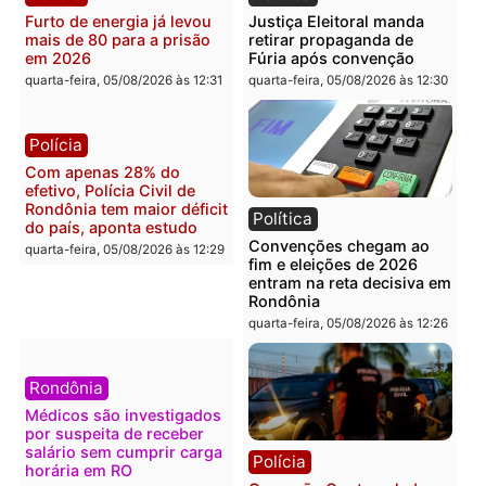
na convenção e
Governo e apresenta
confirmado candidato a
diagnóstico que pode
deputado federal pelo
mudar os rumos de
Republicanos
Rondônia
quarta-feira, 05/08/2026 às 15:52
quarta-feira, 05/08/2026 às 12:
Política
Polícia
Violência domina o debate
O dinheiro do crime: PF
eleitoral e segurança vira
apreende R$ 2 milhões 
principal arma dos
Porto Velho e expõe
candidatos ao Governo de
esquema milionário de
Rondônia
lavagem
quarta-feira, 05/08/2026 às 12:48
quarta-feira, 05/08/2026 às 12: