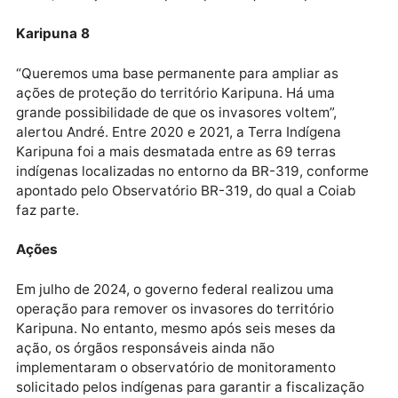
número de povos indígenas. Durante a operação de
desintrusão do território em 2024, o cacique André
Karipuna enfatizou a necessidade de uma presença
contínua do Estado na área, com monitoramento e
políticas públicas de sustentabilidade.
Karipuna 6
“Enfrentamos grandes ameaças. A desintrusão pode
até intensificá-las no futuro, e isso nos preocupa.
Agora nos sentimos mais seguros, mas temos receio
que pode vir adiante”, afirmou o líder indígena.
Karipuna 7
Recentemente, novas ameaças foram registradas. O
Karipuna denunciaram o retorno da presença maciç
de madeireiros ilegais, que já demarcam árvores,