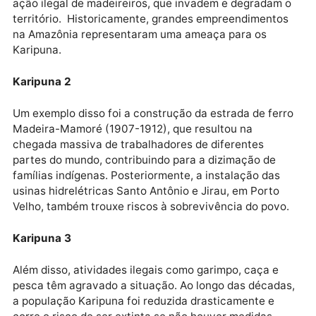
estabelecer definitivamente nos Estados Unidos”,
relatou.
Mistério 2
Embora tenha sido socorrido com vida, Luidy estava
em estado gravíssimo e permaneceu na UTI por quat
dias, até que exames confirmaram a morte encefálic
Com a autorização da família, seus órgãos foram
doados para transplantes. O corpo será cremado, e 
cinzas serão espalhadas no litoral da Flórida.
Karipuna
A Terra Indígena Karipuna, lar do povo Karipuna e de
indígenas isolados, tem sido constantemente alvo da
ação ilegal de madeireiros, que invadem e degradam
território. Historicamente, grandes empreendimento