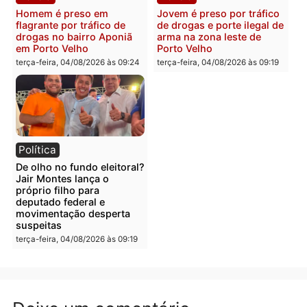
quarta-feira, 05/08/2026 às 12:
Polícia
Polícia
Adolescentes são
Ciclista de 66 anos é
apreendidos após furto em
assaltado durante
farmácia na zona sul de
pedalada na Estrada da
Porto Velho
Penal
quarta-feira, 05/08/2026 às 09:15
quarta-feira, 05/08/2026 às 09
Polícia
Polícia
Foragido é baleado após
Professor morre em
atirar em policial e vários
colisão frontal entre