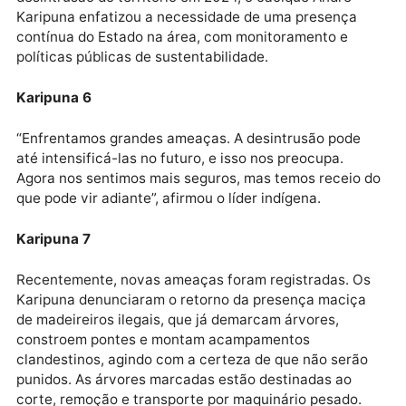
corre o risco de ser extinta se não houver medidas
concretas por parte do governo brasileiro.
Karipuna 4
Rondônia tem um histórico de ataques contra povos
indígenas, como ocorreu com os Paiter Suruí e os
habitantes das Terras Indígenas Tanaru e Reserva
Roosevelt, em Cacoal, entre outros. Atualmente, mai
de 54 etnias estão ameaçadas no estado, que abriga
mais de 21 mil indígenas, segundo o Censo do IBGE d
2022.
Karipuna 5
Rondônia ocupa a quarta posição entre os estados d
Amazônia Legal e a terceira na região Norte em