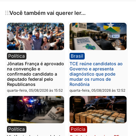
Em julho de 2024, o governo federal realizou uma
operação para remover os invasores do território
Karipuna. No entanto, mesmo após seis meses da
ação, os órgãos responsáveis ainda não
implementaram o observatório de monitoramento
solicitado pelos indígenas para garantir a fiscalizaçã
contínua da terra.
Sem ações
Esse pedido não é recente. Há anos, os Karipuna
reivindicam a instalação de uma base permanente d
Funai na região para impedir novas invasões e a
destruição de seu território. Porém, nunca houve
nenhum tipo de movimentação para que algo fosse
feito nesse sentido.
*Por Felipe Corona –
interino; Os tópicos sobre o po