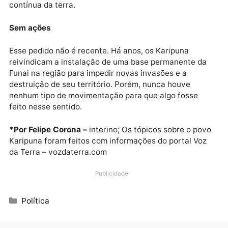
constroem pontes e montam acampamentos
clandestinos, agindo com a certeza de que não serã
punidos. As árvores marcadas estão destinadas ao
corte, remoção e transporte por maquinário pesado.
Karipuna 8
“Queremos uma base permanente para ampliar as
ações de proteção do território Karipuna. Há uma
grande possibilidade de que os invasores voltem”,
alertou André. Entre 2020 e 2021, a Terra Indígena
Karipuna foi a mais desmatada entre as 69 terras
indígenas localizadas no entorno da BR-319, confor
apontado pelo Observatório BR-319, do qual a Coiab
faz parte.
Ações