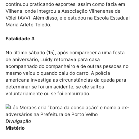
Muito conhecido no meio esportivo de Vilhena por s
atuação no vôlei e em outras modalidades, Luidy
Santos, de 27 anos, morreu de maneira trágica nos
Estados Unidos, onde vivia com sua mãe e seu irmão
mais novo.
Fatalidade 2
De acordo com informações da imprensa vilhenense,
Luidy mudou-se para Orlando, na Flórida, há três an
para se reunir com seus familiares. Mesmo no exterio
continuou praticando esportes, assim como fazia em
Vilhena, onde integrou a Associação Vilhenense de
Vôlei (AVV). Além disso, ele estudou na Escola Estad
Maria Arlete Toledo.
Fatalidade 3