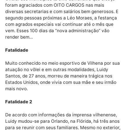
Quem também anda se dando bem com o chefe do
Executivo Municipal é a família Negreiros, que tem
como expoentes o ex-vereador Edwilson Negreiros e
irmão (que conseguiu ser eleito como Gedeão do
Edwilson Negreiros).
Consolação 3
Uma rápida olhada feita pela reportagem no Diário
Oficial dos Municípios (DOM) demonstra que eles já
foram agraciados com OITO CARGOS nas mais
diversas secretarias e com salários bem generosos. 
segundo pessoas próximas a Léo Moraes, a festança
com agrados especiais vai continuar até o mês que
vem. Esses 100 dias da “nova administração” vão
render bem…
Fatalidade