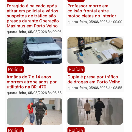
Com apenas 28% do
efetivo, Polícia Civil de
Rondônia tem maior déficit
Política
do país, aponta estudo
Convenções chegam ao
quarta-feira, 05/08/2026 às 12:29
fim e eleições de 2026
entram na reta decisiva 
Rondônia
quarta-feira, 05/08/2026 às 12:
Rondônia
Médicos são investigados
por suspeita de receber
salário sem cumprir carga
Polícia
horária em RO
Operação Contemplados
quarta-feira, 05/08/2026 às 12:25
cumpre mandados e
prende investigado por
fraude na falsa oferta de
financiamentos