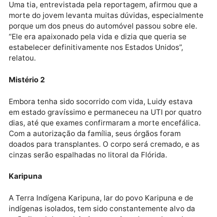
No último sábado (15), após comparecer a uma festa
de aniversário, Luidy retornava para casa
acompanhado do companheiro e de outras pessoas 
mesmo veículo quando caiu do carro. A polícia
americana investiga as circunstâncias da queda par
determinar se foi um acidente, se ele saltou
voluntariamente ou se foi empurrado.
Divulgação
Mistério
Uma tia, entrevistada pela reportagem, afirmou que 
morte do jovem levanta muitas dúvidas, especialme
porque um dos pneus do automóvel passou sobre ele
“Ele era apaixonado pela vida e dizia que queria se