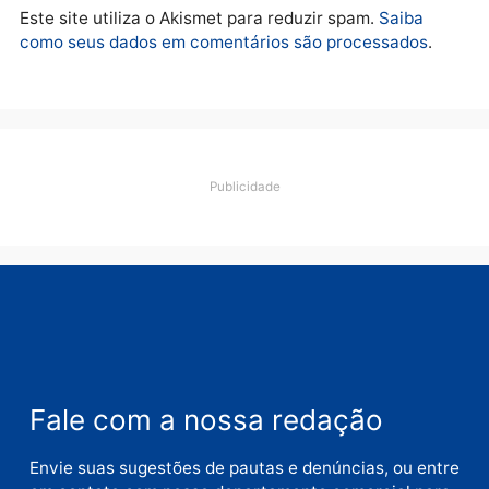
Homem é preso em
Jovem é preso por tráfic
flagrante por tráfico de
de drogas e porte ilegal 
drogas no bairro Aponiã
arma na zona leste de
em Porto Velho
Porto Velho
terça-feira, 04/08/2026 às 09:24
terça-feira, 04/08/2026 às 09:1
Política
De olho no fundo eleitoral?
Jair Montes lança o
próprio filho para
deputado federal e
movimentação desperta
suspeitas
terça-feira, 04/08/2026 às 09:19