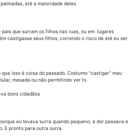
e tudo, menos da piedade. E vejam que interessante. Po
meu avô era “mole” comigo. Fico imaginando como era 
me poupou da patética dor espiritual de ir buscar o rel
 Pelo menos isso!
do muito pelas surras fantásticas que meu pai me dava
ou três palmadas, até a maioridade deles.
ão de pais que surram os filhos nas ruas, ou em lugar
 ninguém castigasse seus filhos, correndo o risco de at