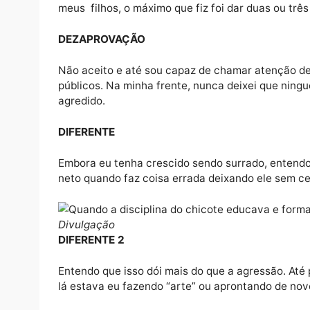
Agora uma coisa era certa. Vovô era dono d
neto, meus irmãos de criação diziam que 
eles antes eu nascer.
EDUCATIVO 9
No entanto meu pai de criação evoluiu, ele 
apanhar: ele mesmo pegava o relho e batia.
EDUCATIVO 10
Tenho quatro filhos. Nunca os surrei, movi
meus filhos, o máximo que fiz foi dar duas 
DEZAPROVAÇÃO
Não aceito e até sou capaz de chamar atenç
públicos. Na minha frente, nunca deixei que