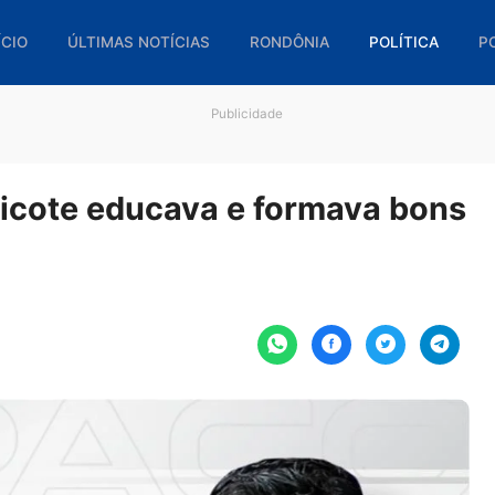
🏠 INÍCIO
ÚLTIMAS NOTÍCIAS
RONDÔNIA
POL
Publicidade
o chicote educava e formava
oura.