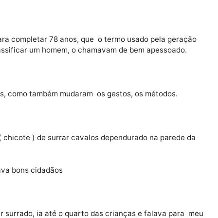
á falecida, dizia que no tempo dela um rapaz bonito er
e está para completar 78 anos, que o termo usado pela 
riam classificar um homem, o chamavam de bem apesso
 50 anos, como também mudaram os gestos, os métodos