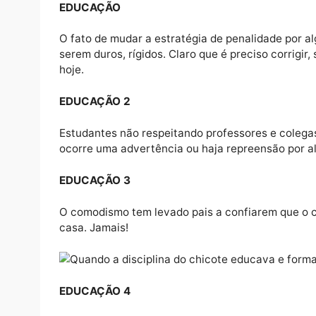
agredido.
DIFERENTE
Embora eu tenha crescido sendo surrado, e
neto quando faz coisa errada deixando ele 
Divulgação
DIFERENTE 2
Entendo que isso dói mais do que a agressã
lá estava eu fazendo “arte” ou aprontando d
EDUCAÇÃO
O fato de mudar a estratégia de penalidade 
serem duros, rígidos. Claro que é preciso c