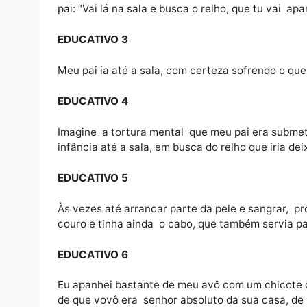
Minha tias diziam que meu bizavô tinha um 
sala.
Divulgação
EDUCATVO 2
Quando meu avô decidia que meu pai tinha q
pai: “Vai lá na sala e busca o relho, que tu v
EDUCATIVO 3
Meu pai ia até a sala, com certeza sofrendo
EDUCATIVO 4
Imagine a tortura mental que meu pai era 
infância até a sala, em busca do relho que i