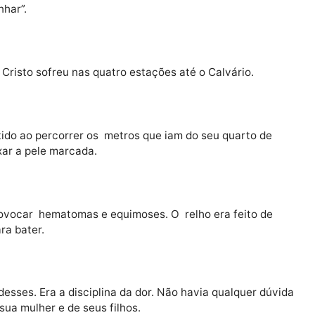
relho ( chicote ) de surrar cavalos dependurado na par
ue ser surrado, ia até o quarto das crianças e falava 
ai apanhar”.
 o que Cristo sofreu nas quatro estações até o Calvário
submetido ao percorrer os metros que iam do seu quart
ria deixar a pele marcada.