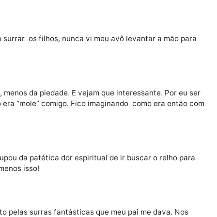
grar, provocar hematomas e equimoses. O relho era feit
via para bater.
ote desses. Era a disciplina da dor. Não havia qualque
a, de sua mulher e de seus filhos.
utal ao surrar os filhos, nunca vi meu avô levantar a m