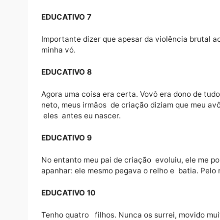
EDUCATIVO 5
Às vezes até arrancar parte da pele e san
couro e tinha ainda o cabo, que também ser
EDUCATIVO 6
Eu apanhei bastante de meu avô com um chic
de que vovô era senhor absoluto da sua cas
EDUCATIVO 7
Importante dizer que apesar da violência br
minha vó.
EDUCATIVO 8