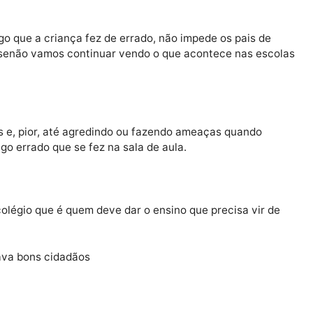
ntendo que isso é coisa do passado. Costumo “castigar
sem celular, mesada ou não permitindo ver tv.
o. Até porque eu levava surra quando pequeno, a dor p
e novo. E pronto para outra surra.
por algo que a criança fez de errado, não impede os pa
orrigir, senão vamos continuar vendo o que acontece na