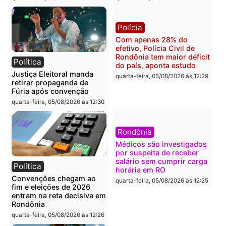
Polícia
Brasil
O dinheiro do crime: PF
Confronto durante
apreende R$ 2 milhões em
operação termina com
Porto Velho e expõe
foragido baleado e gran
esquema milionário de
apreensão de drogas
lavagem
quarta-feira, 05/08/2026 às 12:
quarta-feira, 05/08/2026 às 12:46
Política
Polícia
Flávio Bolsonaro escolhe
Furto de energia já levou
Alfredo Gaspar para vice
mais de 80 para a prisão
em chapa pura do PL
em 2026
quarta-feira, 05/08/2026 às 12:33
quarta-feira, 05/08/2026 às 12: