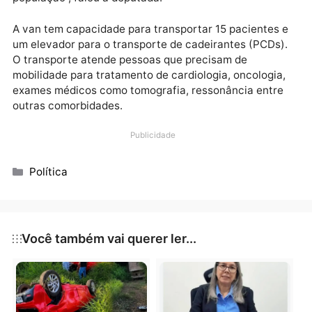
pacientes, inclusive aqueles que estão no tratament
de hemodiálise. Quero agradecer o trabalho do prefe
Sérgio do Skinão e toda sua equipe. E principalmente
da ex-prefeita, Lurdinha do Sindicato que nos trouxe
essa demanda e se preocupa com o bem-estar da
população”, falou a deputada.
A van tem capacidade para transportar 15 pacientes
um elevador para o transporte de cadeirantes (PCDs
O transporte atende pessoas que precisam de
mobilidade para tratamento de cardiologia, oncologia
exames médicos como tomografia, ressonância entr
outras comorbidades.
Publicidade
Categorias
Política