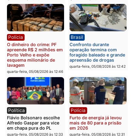
reagir a seguranças em
confirmado candidato a
supermercado
deputado federal pelo
Republicanos
quinta-feira, 06/08/2026 às 08:56
quarta-feira, 05/08/2026 às 15:
Brasil
Política
TCE reúne candidatos ao
Violência domina o deba
Governo e apresenta
eleitoral e segurança vir
diagnóstico que pode
principal arma dos
mudar os rumos de
candidatos ao Governo 
Rondônia
Rondônia
quarta-feira, 05/08/2026 às 12:52
quarta-feira, 05/08/2026 às 12: