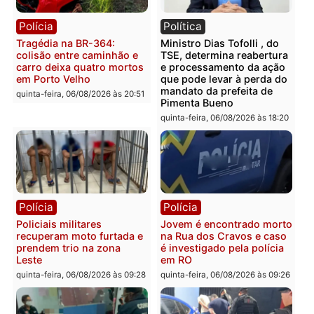
Você também vai querer ler...
Polícia
Política
Tragédia na BR-364:
Ministro Dias Tofolli , do
colisão entre caminhão e
TSE, determina reabertu
carro deixa quatro mortos
e processamento da açã
em Porto Velho
que pode levar à perda d
mandato da prefeita de
quinta-feira, 06/08/2026 às 20:51
Pimenta Bueno
quinta-feira, 06/08/2026 às 18: