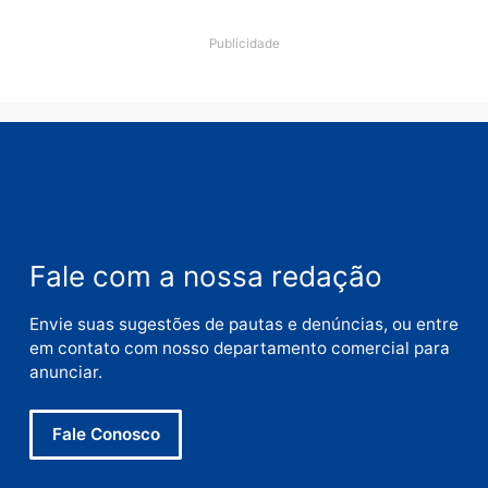
Nome
E-
mail
Site
Este site utiliza o Akismet para reduzir spam.
Saiba
como seus dados em comentários são processados
.