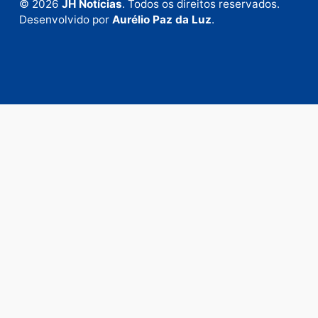
em contato com nosso departamento comercial pa
anunciar.
Fale Conosco
Rua Elias Gorayeb, 3381
Bairro: Liberdade
Porto Velho - RO
CEP: 76.803-852
+55 (69) 99992-9180