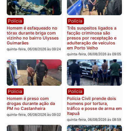
Polícia
Polícia
Policiais militares
Jovem é encontrado mor
recuperam moto furtada e
na Rua dos Cravos e cas
prendem trio na zona
é investigado pela políci
Leste
em RO
quinta-feira, 06/08/2026 às 09:28
quinta-feira, 06/08/2026 às 09:
Polícia
Polícia
Homem é esfaqueado no
Três suspeitos ligados a
tórax durante briga com
facção criminosa são
vizinho no bairro Ulysses
presos por receptação e
Guimarães
adulteração de veículos
em Porto Velho
quinta-feira, 06/08/2026 às 09:24