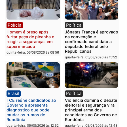
quinta-feira, 06/08/2026 às 09:
Polícia
Polícia
Homem é preso com
Polícia Civil prende dois
drogas durante ação da
homens por tortura,
PM no Castanheira
tráfico e posse de arma 
Itapuã
quinta-feira, 06/08/2026 às 09:02
quinta-feira, 06/08/2026 às 08:
Polícia
Política
Homem é preso após
Jônatas França é aprova
furtar peça de picanha e
na convenção e