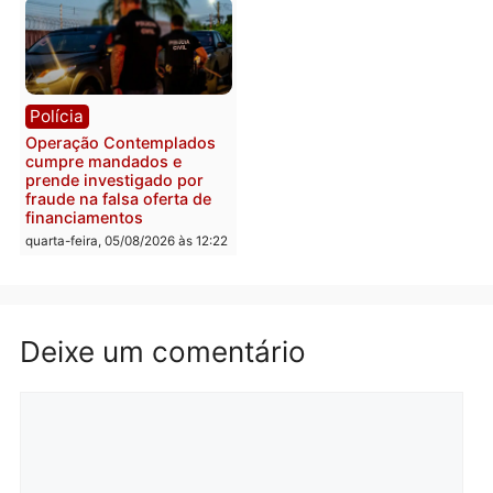
Polícia
Com apenas 28% do
efetivo, Polícia Civil de
Rondônia tem maior défic
Política
do país, aponta estudo
Justiça Eleitoral manda
quarta-feira, 05/08/2026 às 12:
retirar propaganda de
Fúria após convenção
quarta-feira, 05/08/2026 às 12:30
Rondônia
Médicos são investigado
por suspeita de receber
salário sem cumprir car
Política
horária em RO
Convenções chegam ao
quarta-feira, 05/08/2026 às 12:
fim e eleições de 2026
entram na reta decisiva em
Rondônia
quarta-feira, 05/08/2026 às 12:26