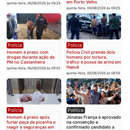
Polícia
Polícia
Policiais militares
Jovem é encontrado mor
recuperam moto furtada e
na Rua dos Cravos e cas
prendem trio na zona
é investigado pela políci
Leste
em RO
quinta-feira, 06/08/2026 às 09:28
quinta-feira, 06/08/2026 às 09:
Polícia
Polícia
Homem é esfaqueado no
Três suspeitos ligados a
tórax durante briga com
facção criminosa são
vizinho no bairro Ulysses
presos por receptação e
Guimarães
adulteração de veículos