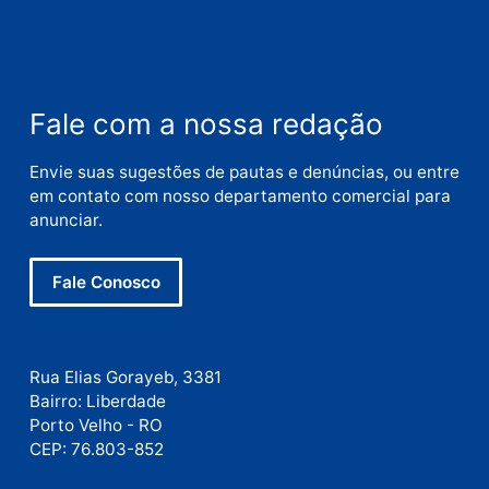
Nome
E-
mail
Site
Este site utiliza o Akismet para reduzir spam.
Saiba
como seus dados em comentários são processados
.