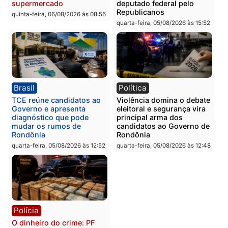
em Porto Velho
quinta-feira, 06/08/2026 às 09:24
quinta-feira, 06/08/2026 às 09:
Polícia
Polícia
Homem é preso com
Polícia Civil prende dois
drogas durante ação da
homens por tortura,
PM no Castanheira
tráfico e posse de arma 
Itapuã
quinta-feira, 06/08/2026 às 09:02
quinta-feira, 06/08/2026 às 08:
Polícia
Política