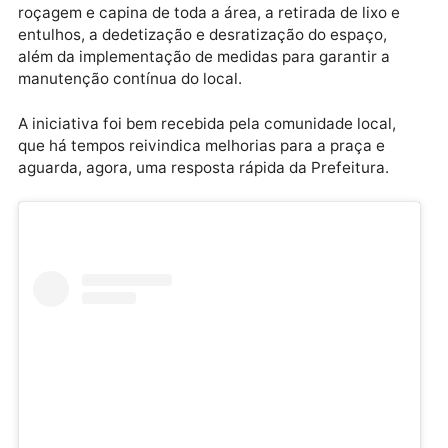
da vegetação alta e descontrolada, do acúmulo de li
e entulhos e da proliferação de animais peçonhentos
que coloca em risco a saúde pública, especialmente
crianças e idosos que frequentam a área.
Dentre as ações solicitadas no requerimento, estão 
roçagem e capina de toda a área, a retirada de lixo e
entulhos, a dedetização e desratização do espaço,
além da implementação de medidas para garantir a
manutenção contínua do local.
A iniciativa foi bem recebida pela comunidade local,
que há tempos reivindica melhorias para a praça e
aguarda, agora, uma resposta rápida da Prefeitura.