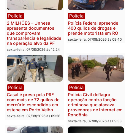
Política
Política
Marcos Rogério apresenta
Eleições 2026: Pastor
Plano de Governo com
Evanildo pode ser o
228 projetos, metas
primeiro pastor de
públicas e
Rondônia na Câmara
acompanhamento de
Federal
resultados
sexta-feira, 07/08/2026 às 18:3
sexta-feira, 07/08/2026 às 18:49
Polícia
Polícia
2 MILHÕES – Unnesa
Polícia Federal apreende
apresenta documentos
400 quilos de drogas e
que comprovam
prende motorista em RO
transparência e legalidade
sexta-feira, 07/08/2026 às 09: