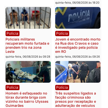
Homem é encontrado
Polícia Militar apreende
morto em residência no
explosivos e embarcaçã
bairro Colina Park em RO
durante patrulhamento
fluvial no Rio Madeira e
sexta-feira, 07/08/2026 às 09:30
Porto Velho
sexta-feira, 07/08/2026 às 09:2
Polícia
Política
Tragédia na BR-364:
Ministro Dias Tofolli , do
colisão entre caminhão e
TSE, determina reabertu
carro deixa quatro mortos
e processamento da açã
em Porto Velho
que pode levar à perda d
mandato da prefeita de
quinta-feira, 06/08/2026 às 20:51
Pimenta Bueno
quinta-feira, 06/08/2026 às 18: