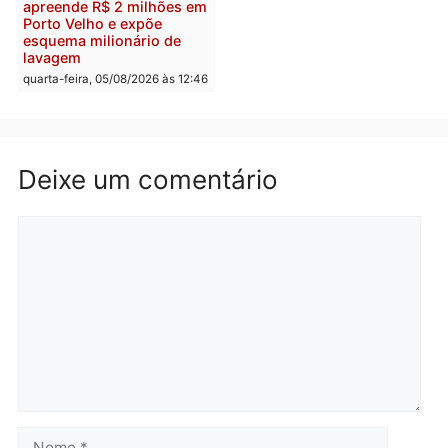
Homem é preso após
Jônatas França é aprova
furtar peça de picanha e
na convenção e
reagir a seguranças em
confirmado candidato a
supermercado
deputado federal pelo
Republicanos
quinta-feira, 06/08/2026 às 08:56
quarta-feira, 05/08/2026 às 15:
Brasil
Política
TCE reúne candidatos ao
Violência domina o deba
Governo e apresenta
eleitoral e segurança vir
diagnóstico que pode
principal arma dos
mudar os rumos de
candidatos ao Governo 
Rondônia
Rondônia
quarta-feira, 05/08/2026 às 12:52
quarta-feira, 05/08/2026 às 12: