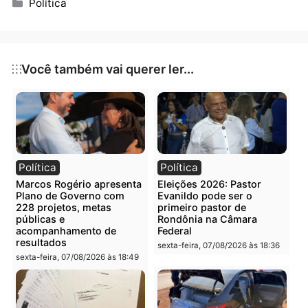
Uma publicação compartilhada por Fernando Silva (@fernandosilva_ro)
Publicidade
Categorias
Política
Você também vai querer ler...