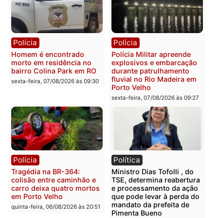
na operação alvo da PF
sexta-feira, 07/08/2026 às 12:24
Polícia
Polícia
Casal é preso pela PRF
Polícia Civil deflagra
com mais de 72 quilos de
operação contra facção
mercúrio escondidos em
criminosa que atacava
estepe em Porto Velho
provedores de internet 
Rondônia
sexta-feira, 07/08/2026 às 09:38
sexta-feira, 07/08/2026 às 09:3
Polícia
Polícia