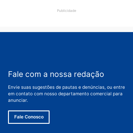
Nome
E-
mail
Site
Este site utiliza o Akismet para reduzir spam.
Saiba
como seus dados em comentários são processados
.