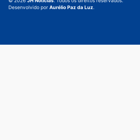
em contato com nosso departamento comercial pa
anunciar.
Fale Conosco
Rua Elias Gorayeb, 3381
Bairro: Liberdade
Porto Velho - RO
CEP: 76.803-852
+55 (69) 99992-9180