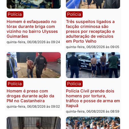
quinta-feira, 06/08/2026 às 18:
Polícia
Polícia
Policiais militares
Jovem é encontrado mor
recuperam moto furtada e
na Rua dos Cravos e cas
prendem trio na zona
é investigado pela políci
Leste
em RO
quinta-feira, 06/08/2026 às 09:28
quinta-feira, 06/08/2026 às 09:
Polícia
Polícia
Homem é esfaqueado no
Três suspeitos ligados a