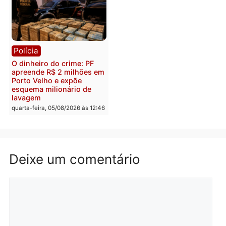
Polícia
Política
Homem é preso após
Jônatas França é aprova
furtar peça de picanha e
na convenção e
reagir a seguranças em
confirmado candidato a
supermercado
deputado federal pelo
Republicanos
quinta-feira, 06/08/2026 às 08:56
quarta-feira, 05/08/2026 às 15:
Brasil
Política
TCE reúne candidatos ao
Violência domina o deba
Governo e apresenta
eleitoral e segurança vir
diagnóstico que pode
principal arma dos
mudar os rumos de
candidatos ao Governo 
Rondônia
Rondônia
quarta-feira, 05/08/2026 às 12:52
quarta-feira, 05/08/2026 às 12: