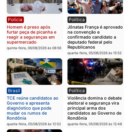
tórax durante briga com
facção criminosa são
vizinho no bairro Ulysses
presos por receptação e
Guimarães
adulteração de veículos
em Porto Velho
quinta-feira, 06/08/2026 às 09:24
quinta-feira, 06/08/2026 às 09:
Polícia
Polícia
Homem é preso com
Polícia Civil prende dois
drogas durante ação da
homens por tortura,
PM no Castanheira
tráfico e posse de arma 
Itapuã
quinta-feira, 06/08/2026 às 09:02
quinta-feira, 06/08/2026 às 08: