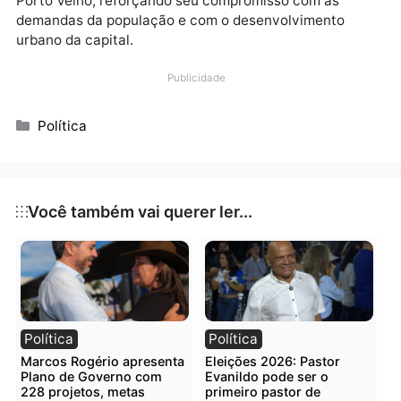
dessas regiões, que há tempos enfrentam dificuldad
com a falta de infraestrutura adequada.
Além das solicitações pontuais, o vereador aproveit
a oportunidade para obter informações atualizadas
sobre o cronograma de asfaltamento da zona Sul de
Porto Velho, reforçando seu compromisso com as
demandas da população e com o desenvolvimento
urbano da capital.
Publicidade
Categorias
Política
Você também vai querer ler...