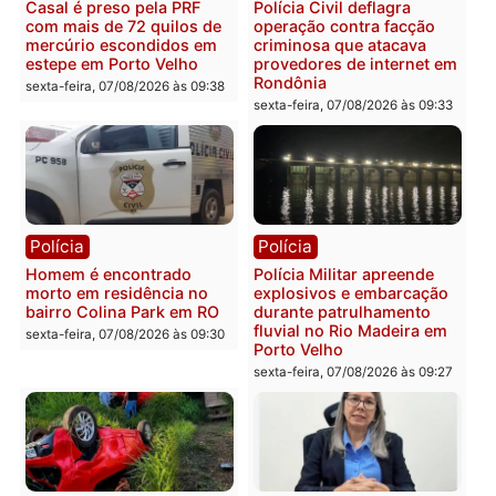
apresenta documentos
400 quilos de drogas e
que comprovam
prende motorista em RO
transparência e legalidade
sexta-feira, 07/08/2026 às 09:
na operação alvo da PF
sexta-feira, 07/08/2026 às 12:24
Polícia
Polícia
Casal é preso pela PRF
Polícia Civil deflagra
com mais de 72 quilos de
operação contra facção
mercúrio escondidos em
criminosa que atacava
estepe em Porto Velho
provedores de internet 
Rondônia
sexta-feira, 07/08/2026 às 09:38
sexta-feira, 07/08/2026 às 09:3