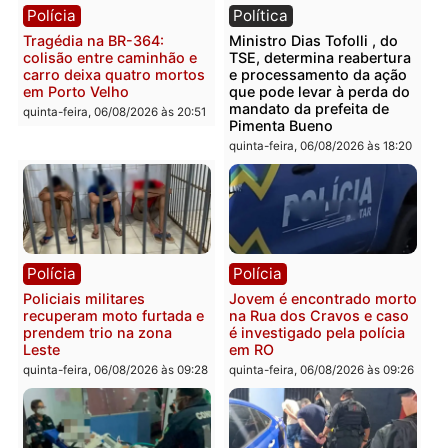
Polícia
Polícia
Homem é encontrado
Polícia Militar apreende
morto em residência no
explosivos e embarcaçã
bairro Colina Park em RO
durante patrulhamento
fluvial no Rio Madeira e
sexta-feira, 07/08/2026 às 09:30
Porto Velho
sexta-feira, 07/08/2026 às 09:2
Polícia
Política
Tragédia na BR-364:
Ministro Dias Tofolli , do
colisão entre caminhão e
TSE, determina reabertu
carro deixa quatro mortos
e processamento da açã
em Porto Velho
que pode levar à perda d
mandato da prefeita de
quinta-feira, 06/08/2026 às 20:51
Pimenta Bueno