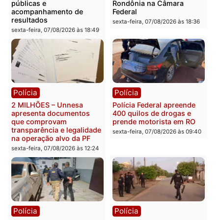
Política
Política
Marcos Rogério apresenta
Eleições 2026: Pastor
Plano de Governo com
Evanildo pode ser o
228 projetos, metas
primeiro pastor de
públicas e
Rondônia na Câmara
acompanhamento de
Federal
resultados
sexta-feira, 07/08/2026 às 18:3
sexta-feira, 07/08/2026 às 18:49
Polícia
Polícia
2 MILHÕES – Unnesa
Polícia Federal apreende