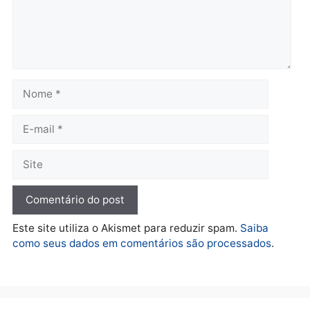
Polícia
O dinheiro do crime: PF
apreende R$ 2 milhões em
Porto Velho e expõe
esquema milionário de
lavagem
quarta-feira, 05/08/2026 às 12:46
Deixe um comentário
Comentário