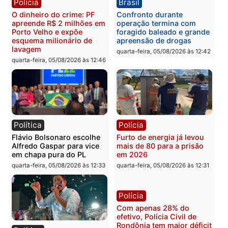
furtar peça de picanha e
na convenção e
reagir a seguranças em
confirmado candidato a
supermercado
deputado federal pelo
Republicanos
quinta-feira, 06/08/2026 às 08:56
quarta-feira, 05/08/2026 às 15:
Brasil
Política
TCE reúne candidatos ao
Violência domina o deba
Governo e apresenta
eleitoral e segurança vir
diagnóstico que pode
principal arma dos
mudar os rumos de
candidatos ao Governo 
Rondônia
Rondônia
quarta-feira, 05/08/2026 às 12:52
quarta-feira, 05/08/2026 às 12: