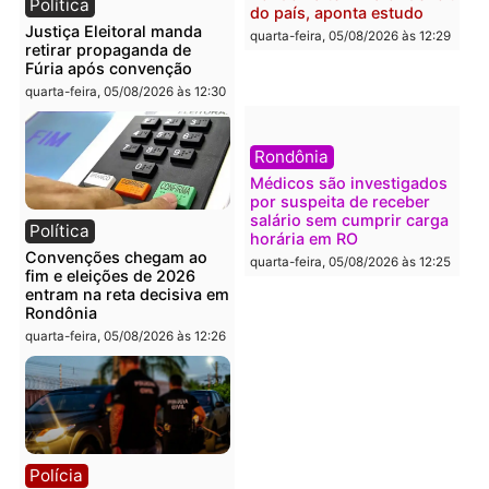
Polícia
Brasil
O dinheiro do crime: PF
Confronto durante
apreende R$ 2 milhões em
operação termina com
Porto Velho e expõe
foragido baleado e gran
esquema milionário de
apreensão de drogas
lavagem
quarta-feira, 05/08/2026 às 12:
quarta-feira, 05/08/2026 às 12:46
Política
Polícia
Flávio Bolsonaro escolhe
Furto de energia já levou
Alfredo Gaspar para vice
mais de 80 para a prisão
em chapa pura do PL
em 2026
quarta-feira, 05/08/2026 às 12:33
quarta-feira, 05/08/2026 às 12: