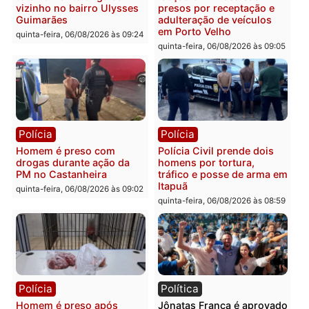
Polícia
Polícia
Policiais militares
Jovem é encontrado mor
recuperam moto furtada e
na Rua dos Cravos e cas
prendem trio na zona
é investigado pela políci
Leste
em RO
quinta-feira, 06/08/2026 às 09:28
quinta-feira, 06/08/2026 às 09:
Polícia
Polícia
Homem é esfaqueado no
Três suspeitos ligados a
tórax durante briga com
facção criminosa são
vizinho no bairro Ulysses
presos por receptação e
Guimarães
adulteração de veículos