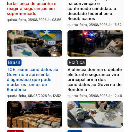
em Porto Velho
quinta-feira, 06/08/2026 às 09:24
quinta-feira, 06/08/2026 às 09:
Polícia
Polícia
Homem é preso com
Polícia Civil prende dois
drogas durante ação da
homens por tortura,
PM no Castanheira
tráfico e posse de arma 
Itapuã
quinta-feira, 06/08/2026 às 09:02
quinta-feira, 06/08/2026 às 08:
Polícia
Política
Homem é preso após
Jônatas França é aprova