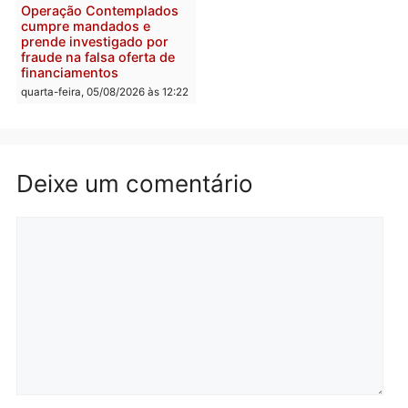
Polícia
Com apenas 28% do
efetivo, Polícia Civil de
Rondônia tem maior défic
Política
do país, aponta estudo
Justiça Eleitoral manda
quarta-feira, 05/08/2026 às 12:
retirar propaganda de
Fúria após convenção
quarta-feira, 05/08/2026 às 12:30
Rondônia
Médicos são investigado
por suspeita de receber
salário sem cumprir car
Política
horária em RO
Convenções chegam ao
quarta-feira, 05/08/2026 às 12:
fim e eleições de 2026
entram na reta decisiva em
Rondônia
quarta-feira, 05/08/2026 às 12:26