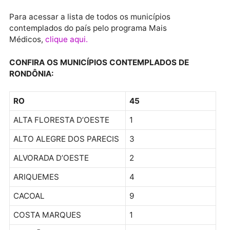
“formados e habilitados com registro do Conselho
Regional de Medicina (CRM)”, preferencialmente “c
perfil de atendimento para a Atenção Primária”.
Para tanto, o Ministério da Saúde estabeleceu
“critérios de classificação, como títulos de Especiali
e/ou Residência Médica em Medicina da Família e
Comunidade”.
Para acessar a lista de todos os municípios
contemplados do país pelo programa Mais
Médicos,
clique aqui.
CONFIRA OS MUNICÍPIOS CONTEMPLADOS DE
RONDÔNIA:
RO
45