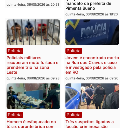
Você também vai querer ler...
Polícia
Política
Tragédia na BR-364:
Ministro Dias Tofolli , do
colisão entre caminhão e
TSE, determina reabertu
carro deixa quatro mortos
e processamento da açã
em Porto Velho
que pode levar à perda d
mandato da prefeita de
quinta-feira, 06/08/2026 às 20:51
Pimenta Bueno
quinta-feira, 06/08/2026 às 18: