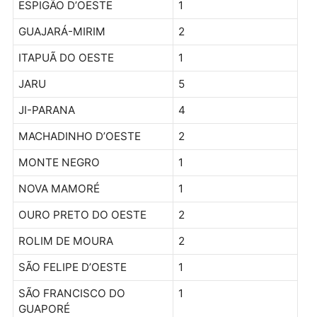
ALTA FLORESTA D’OESTE
1
ALTO ALEGRE DOS PARECIS
3
ALVORADA D’OESTE
2
ARIQUEMES
4
CACOAL
9
COSTA MARQUES
1
ESPIGÃO D’OESTE
1
GUAJARÁ-MIRIM
2
ITAPUÃ DO OESTE
1
JARU
5
JI-PARANA
4