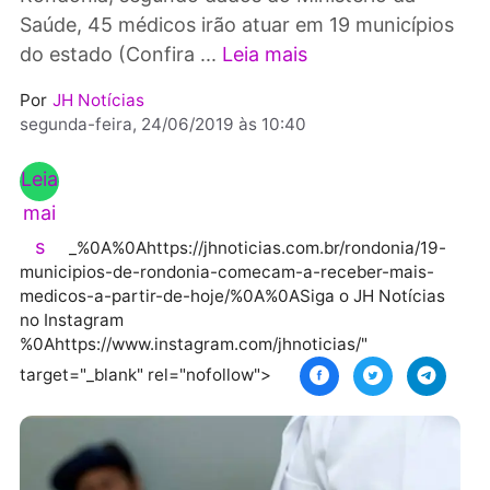
18º ciclo do Programa. Publicidade Em
Rondônia, segundo dados do Ministério da
Saúde, 45 médicos irão atuar em 19 municípi
do estado (Confira ...
Leia mais
Por
JH Notícias
segunda-feira, 24/06/2019 às 10:40
Leia
mai
s
_%0A%0Ahttps://jhnoticias.com.br/rondonia/19
municipios-de-rondonia-comecam-a-receber-mais-
medicos-a-partir-de-hoje/%0A%0ASiga o JH Notícia
no Instagram
%0Ahttps://www.instagram.com/jhnoticias/"
target="_blank" rel="nofollow">