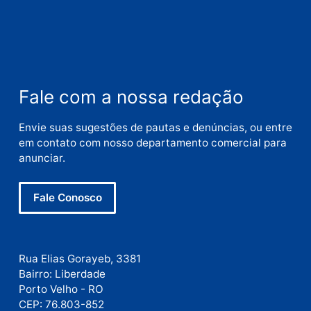
Nome
E-
mail
Site
Este site utiliza o Akismet para reduzir spam.
Saiba
como seus dados em comentários são processados
.