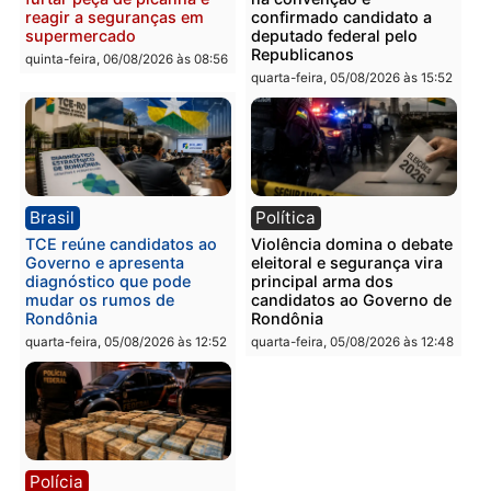
Polícia
Polícia
Homem é preso com
Polícia Civil prende dois
drogas durante ação da
homens por tortura,
PM no Castanheira
tráfico e posse de arma 
Itapuã
quinta-feira, 06/08/2026 às 09:02
quinta-feira, 06/08/2026 às 08:
Polícia
Política
Homem é preso após
Jônatas França é aprova
furtar peça de picanha e
na convenção e
reagir a seguranças em
confirmado candidato a
supermercado
deputado federal pelo