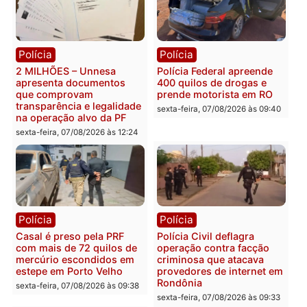
Política
Política
Marcos Rogério apresenta
Eleições 2026: Pastor
Plano de Governo com
Evanildo pode ser o
228 projetos, metas
primeiro pastor de
públicas e
Rondônia na Câmara
acompanhamento de
Federal
resultados
sexta-feira, 07/08/2026 às 18:3
sexta-feira, 07/08/2026 às 18:49
Polícia
Polícia
2 MILHÕES – Unnesa
Polícia Federal apreende
apresenta documentos
400 quilos de drogas e
que comprovam
prende motorista em RO
transparência e legalidade
sexta-feira, 07/08/2026 às 09:
na operação alvo da PF
sexta-feira, 07/08/2026 às 12:24