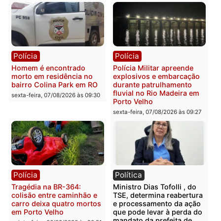
Polícia
Polícia
Casal é preso pela PRF
Polícia Civil deflagra
com mais de 72 quilos de
operação contra facção
mercúrio escondidos em
criminosa que atacava
estepe em Porto Velho
provedores de internet 
Rondônia
sexta-feira, 07/08/2026 às 09:38
sexta-feira, 07/08/2026 às 09:3
Polícia
Polícia
Homem é encontrado
Polícia Militar apreende
morto em residência no
explosivos e embarcaçã
bairro Colina Park em RO
durante patrulhamento