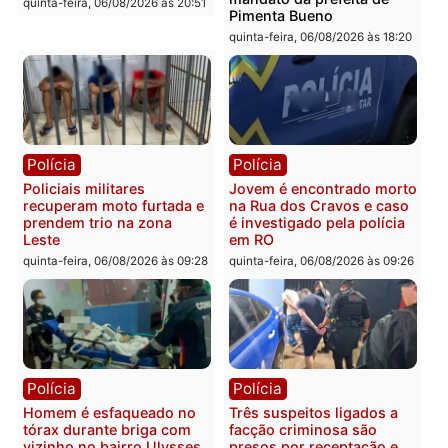
fluvial no Rio Madeira e
sexta-feira, 07/08/2026 às 09:30
Porto Velho
sexta-feira, 07/08/2026 às 09:2
Polícia
Política
Tragédia na BR-364:
Ministro Dias Tofolli , do
colisão entre caminhão e
TSE, determina reabertu
carro deixa quatro mortos
e processamento da açã
em Porto Velho
que pode levar à perda d
mandato da prefeita de
quinta-feira, 06/08/2026 às 20:51
Pimenta Bueno
quinta-feira, 06/08/2026 às 18: