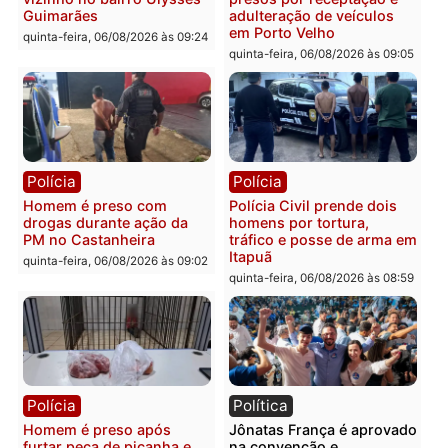
Polícia
Polícia
Policiais militares
Jovem é encontrado mor
recuperam moto furtada e
na Rua dos Cravos e cas
prendem trio na zona
é investigado pela políci
Leste
em RO
quinta-feira, 06/08/2026 às 09:28
quinta-feira, 06/08/2026 às 09:
Polícia
Polícia
Homem é esfaqueado no
Três suspeitos ligados a
tórax durante briga com
facção criminosa são
vizinho no bairro Ulysses
presos por receptação e
Guimarães
adulteração de veículos
em Porto Velho
quinta-feira, 06/08/2026 às 09:24
quinta-feira, 06/08/2026 às 09: