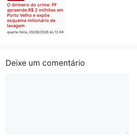
Republicanos
quinta-feira, 06/08/2026 às 08:56
quarta-feira, 05/08/2026 às 15:
Brasil
Política
TCE reúne candidatos ao
Violência domina o deba
Governo e apresenta
eleitoral e segurança vir
diagnóstico que pode
principal arma dos
mudar os rumos de
candidatos ao Governo 
Rondônia
Rondônia
quarta-feira, 05/08/2026 às 12:52
quarta-feira, 05/08/2026 às 12:
Polícia