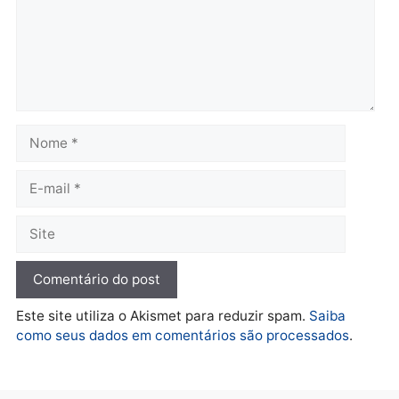
1 comentário em “IFRO
abre inscrições para
cursos gratuitos; mais de
mil vagas estão sendo
ofertadas”
Paulo Peterson
sábado, 22/10/2022 às 14:44 às 14:44
Assistente de Tesouraria, e o que eu preciso