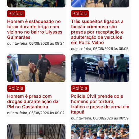
colisão entre caminhão e
TSE, determina reabertu
carro deixa quatro mortos
e processamento da açã
em Porto Velho
que pode levar à perda d
mandato da prefeita de
quinta-feira, 06/08/2026 às 20:51
Pimenta Bueno
quinta-feira, 06/08/2026 às 18:
Polícia
Polícia
Policiais militares
Jovem é encontrado mor
recuperam moto furtada e
na Rua dos Cravos e cas
prendem trio na zona
é investigado pela políci
Leste
em RO
quinta-feira, 06/08/2026 às 09:28
quinta-feira, 06/08/2026 às 09: