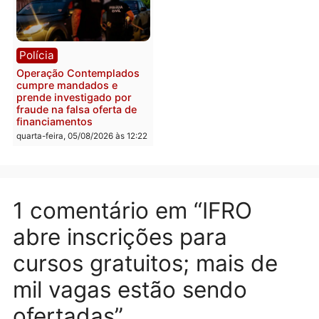
Política
Polícia
Flávio Bolsonaro escolhe
Furto de energia já levou
Alfredo Gaspar para vice
mais de 80 para a prisão
em chapa pura do PL
em 2026
quarta-feira, 05/08/2026 às 12:33
quarta-feira, 05/08/2026 às 12:
Polícia
Com apenas 28% do
efetivo, Polícia Civil de
Rondônia tem maior défic
Política
do país, aponta estudo
Justiça Eleitoral manda
quarta-feira, 05/08/2026 às 12:
retirar propaganda de
Fúria após convenção
quarta-feira, 05/08/2026 às 12:30
Rondônia
Médicos são investigado