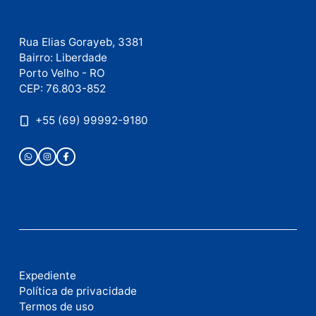
Nome
E-
mail
Site
Este site utiliza o Akismet para reduzir spam.
Saiba
como seus dados em comentários são processados
.
Publicidade