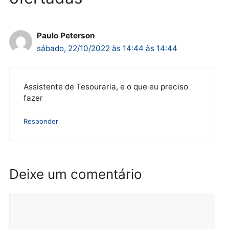
por suspeita de receber
salário sem cumprir car
Política
horária em RO
Convenções chegam ao
quarta-feira, 05/08/2026 às 12:
fim e eleições de 2026
entram na reta decisiva em
Rondônia
quarta-feira, 05/08/2026 às 12:26
Polícia
Operação Contemplados
cumpre mandados e
prende investigado por
fraude na falsa oferta de
financiamentos
quarta-feira, 05/08/2026 às 12:22