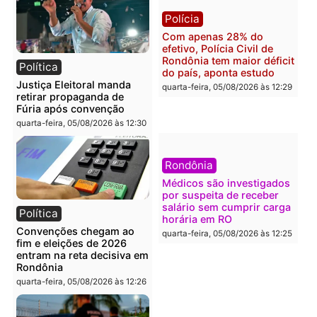
diagnóstico que pode
principal arma dos
mudar os rumos de
candidatos ao Governo 
Rondônia
Rondônia
quarta-feira, 05/08/2026 às 12:52
quarta-feira, 05/08/2026 às 12:
Polícia
Brasil
O dinheiro do crime: PF
Confronto durante
apreende R$ 2 milhões em
operação termina com
Porto Velho e expõe
foragido baleado e gran
esquema milionário de
apreensão de drogas
lavagem
quarta-feira, 05/08/2026 às 12:
quarta-feira, 05/08/2026 às 12:46