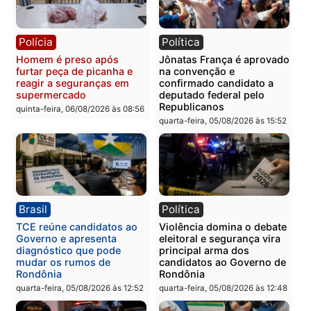
Polícia
Polícia
Homem é esfaqueado no
Três suspeitos ligados a
tórax durante briga com
facção criminosa são
vizinho no bairro Ulysses
presos por receptação e
Guimarães
adulteração de veículos
em Porto Velho
quinta-feira, 06/08/2026 às 09:24
quinta-feira, 06/08/2026 às 09:
Polícia
Polícia
Homem é preso com
Polícia Civil prende dois
drogas durante ação da
homens por tortura,
PM no Castanheira
tráfico e posse de arma 
Itapuã
quinta-feira, 06/08/2026 às 09:02
quinta-feira, 06/08/2026 às 08: