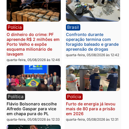
Polícia
Política
Homem é preso após
Jônatas França é aprova
furtar peça de picanha e
na convenção e
reagir a seguranças em
confirmado candidato a
supermercado
deputado federal pelo
Republicanos
quinta-feira, 06/08/2026 às 08:56
quarta-feira, 05/08/2026 às 15:
Brasil
Política
TCE reúne candidatos ao
Violência domina o deba
Governo e apresenta
eleitoral e segurança vir