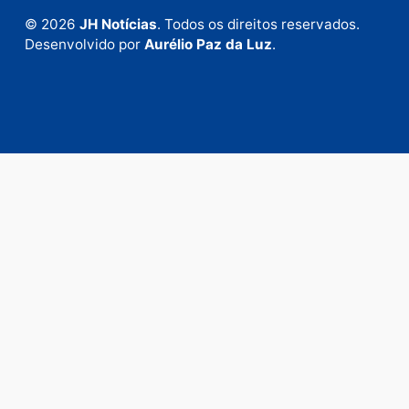
Fale com a nossa redação
Envie suas sugestões de pautas e denúncias, ou en
em contato com nosso departamento comercial pa
anunciar.
Fale Conosco