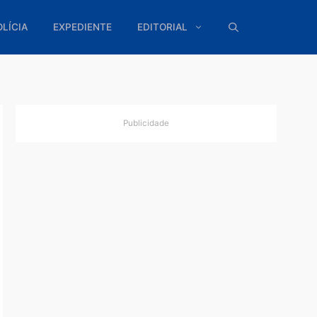
ÍTICA
POLÍCIA
EXPEDIENTE
EDITORIAL
Publicidade
ção
e’
236 mil