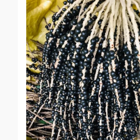
mais um grande passo. Com o registro em m
exportação do produto”, pontua.
O mundo é limite
Já com o registro, Kanoé conta houve o aum
“Fora o que já estava sendo produzido, a ge
entregues. A gente pretender chegar, até o f
ano”, conta.