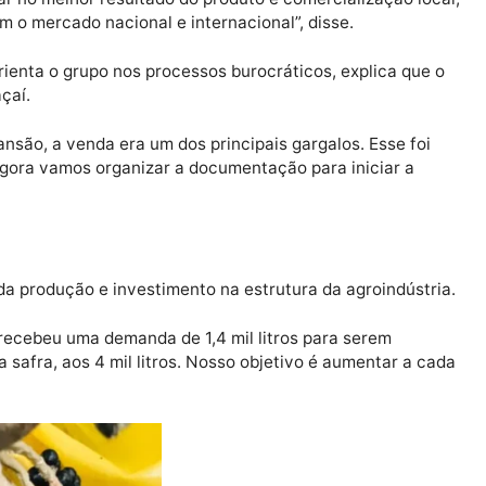
te Kanoé, explica que, o sonho do mercado internaciona
mercado. Mas como ano passado produzimos mais de 1,4
a chegar no melhor resultado do produto e comercializaç
har com o mercado nacional e internacional”, disse.
 e orienta o grupo nos processos burocráticos, explic
o do açaí.
 expansão, a venda era um dos principais gargalos. Es