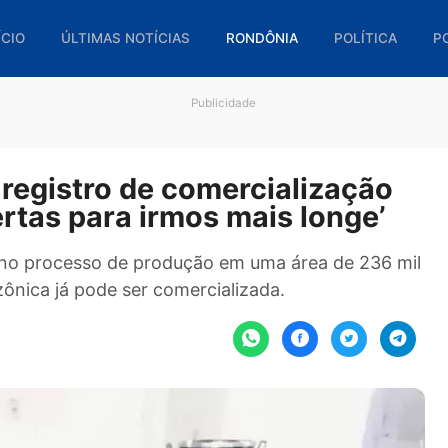
🏠 INÍCIO
ÚLTIMAS NOTÍCIAS
RONDÔNIA
POL
Publicidade
em registro de comercializa
 abertas para irmos mais long
vidos no processo de produção em uma área de 
a amazônica já pode ser comercializada.