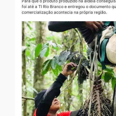
Desde a criação da Coopirb, administrada p
produzidos 1,2 mil litros de polpa natural,
Comercialização liberada
Há dois anos, os indígenas transformam o 
desenvolvimento na produção, os indígenas
Para que o produto produzido na aldeia co
foi até a TI Rio Branco e entregou o documen
comercialização acontecia na própria regiã