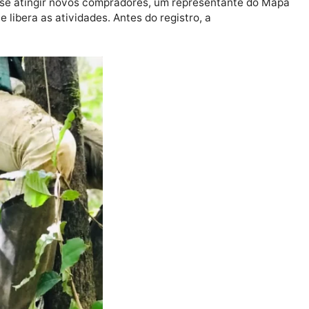
elos povos indígenas Kanoé, Aruá, Makurap e Tupari, já
 sem conservantes químicos e 100% natural.
fruto em polpa e com desempenho dos produtores e o
 se interessaram pelo mercado internacional.
nseguisse atingir novos compradores, um representant
to que libera as atividades. Antes do registro, a
o.