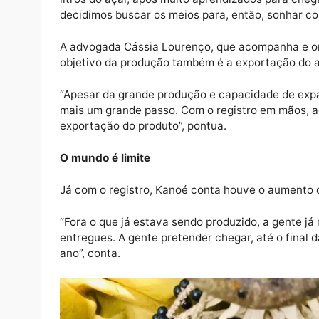
O presidente da cooperativa, Hellyson Duar
mais próximo.
“A gente não tinha muito conhecimento do 
litros do açaí, após muito aprendizados par
decidimos buscar os meios para, então, son
A advogada Cássia Lourenço, que acompanha
objetivo da produção também é a exportaçã
“Apesar da grande produção e capacidade de