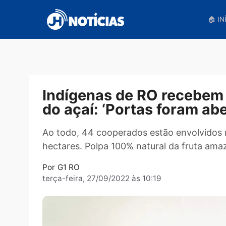
Pular
para
o
conteúdo
Indígenas de RO receb
do açaí: ‘Portas foram
Ao todo, 44 cooperados estão envol
hectares. Polpa 100% natural da frut
Por
G1 RO
terça-feira, 27/09/2022 às 10:19