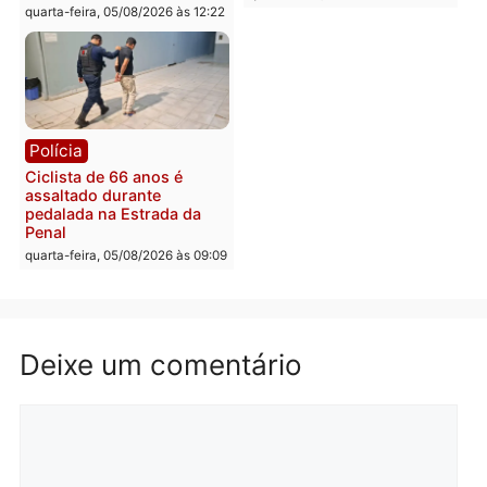
retirar propaganda de
Fúria após convenção
quarta-feira, 05/08/2026 às 12:30
Rondônia
Médicos são investigado
por suspeita de receber
salário sem cumprir car
Política
horária em RO
Convenções chegam ao
quarta-feira, 05/08/2026 às 12:
fim e eleições de 2026
entram na reta decisiva em
Rondônia
quarta-feira, 05/08/2026 às 12:26
Polícia
Polícia