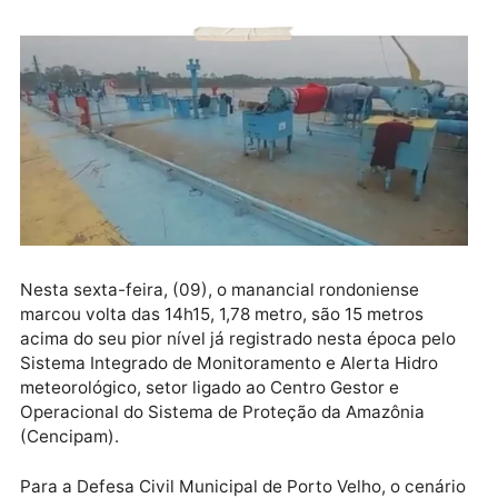
Com o volume de água muito baixo, o Rio Madeira se
torna perigoso nesta época do ano para a navegação
a noturna por conta da pouca visibilidade, associada
neblina, provocada pela fumaça das queimadas
clandestinas, são atrativos aos acidentes com
embarcações.
Nesta sexta-feira, (09), o manancial rondoniense