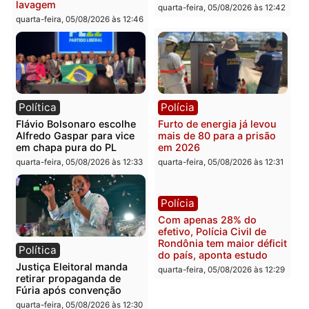
Brasil
Política
TCE reúne candidatos ao
Violência domina o deba
Governo e apresenta
eleitoral e segurança vir
diagnóstico que pode
principal arma dos
mudar os rumos de
candidatos ao Governo 
Rondônia
Rondônia
quarta-feira, 05/08/2026 às 12:52
quarta-feira, 05/08/2026 às 12:
Polícia
Brasil
O dinheiro do crime: PF
Confronto durante
apreende R$ 2 milhões em
operação termina com
Porto Velho e expõe
foragido baleado e gran
esquema milionário de
apreensão de drogas