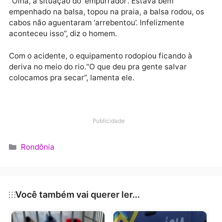
Na internet, um vídeo divulgado por um cinegrafista
amador de uma página relacionada somente a
Amazônia, mostra o resultado da falta de perícia dos
navegadores no Rio Madeira.
Na imagem o rebocador que empurrava uma
plataforma naufragou ao bater em um banco areia.
“Olha, a situação do ‘empurrador’. Estava bem
empenhado na balsa, topou na praia, a balsa rodou, 
cabos não aguentaram ‘arrebentou’. Infelizmente
aconteceu isso”, diz o homem.
Com o acidente, o equipamento rodopiou ficando à
deriva no meio do rio.“O que deu pra gente salvar
colocamos pra secar”, lamenta ele.