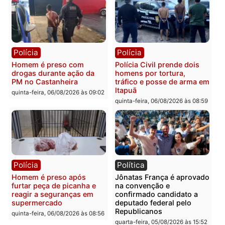
prendem trio na zona
é investigado pela políci
Leste
em RO
quinta-feira, 06/08/2026 às 09:28
quinta-feira, 06/08/2026 às 09:
Polícia
Polícia
Homem é esfaqueado no
Três suspeitos ligados a
tórax durante briga com
facção criminosa são
vizinho no bairro Ulysses
presos por receptação e
Guimarães
adulteração de veículos
em Porto Velho
quinta-feira, 06/08/2026 às 09:24
quinta-feira, 06/08/2026 às 09: