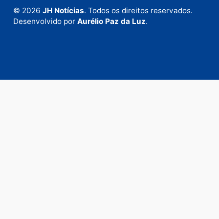
Fale com a nossa redação
Envie suas sugestões de pautas e denúncias, ou en
em contato com nosso departamento comercial pa
anunciar.
Fale Conosco
Rua Elias Gorayeb, 3381
Bairro: Liberdade
Porto Velho - RO
CEP: 76.803-852
+55 (69) 99992-9180