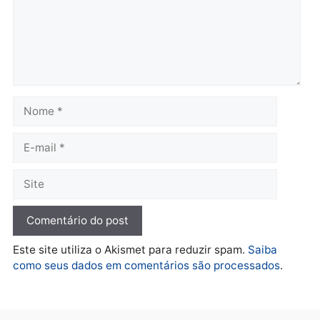
Operação Contemplados
Adolescentes são
cumpre mandados e
apreendidos após furto 
prende investigado por
farmácia na zona sul de
fraude na falsa oferta de
Porto Velho
financiamentos
quarta-feira, 05/08/2026 às 09:
quarta-feira, 05/08/2026 às 12:22
Polícia
Ciclista de 66 anos é
assaltado durante
pedalada na Estrada da
Penal
quarta-feira, 05/08/2026 às 09:09