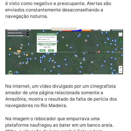
marcou volta das 14h15, 1,78 metro, são 15 metros
acima do seu pior nível já registrado nesta época pel
Sistema Integrado de Monitoramento e Alerta Hidro
meteorológico, setor ligado ao Centro Gestor e
Operacional do Sistema de Proteção da Amazônia
(Cencipam).
Para a Defesa Civil Municipal de Porto Velho, o cená
é visto como negativo e preocupante. Alertas são
enviados constantemente desaconselhando a
navegação noturna.