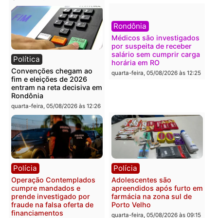
lavagem
quarta-feira, 05/08/2026 às 12:
quarta-feira, 05/08/2026 às 12:46
Política
Polícia
Flávio Bolsonaro escolhe
Furto de energia já levou
Alfredo Gaspar para vice
mais de 80 para a prisão
em chapa pura do PL
em 2026
quarta-feira, 05/08/2026 às 12:33
quarta-feira, 05/08/2026 às 12:
Polícia
Com apenas 28% do
efetivo, Polícia Civil de
Rondônia tem maior défic
Política
do país, aponta estudo
Justiça Eleitoral manda
quarta-feira, 05/08/2026 às 12: