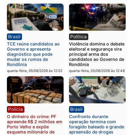
Polícia
Polícia
Homem é preso com
Polícia Civil prende dois
drogas durante ação da
homens por tortura,
PM no Castanheira
tráfico e posse de arma 
Itapuã
quinta-feira, 06/08/2026 às 09:02
quinta-feira, 06/08/2026 às 08:
Polícia
Política
Homem é preso após
Jônatas França é aprova
furtar peça de picanha e
na convenção e
reagir a seguranças em
confirmado candidato a
supermercado
deputado federal pelo
Republicanos
quinta-feira, 06/08/2026 às 08:56
quarta-feira, 05/08/2026 às 15: