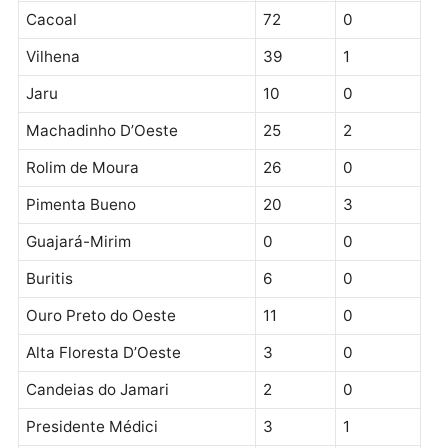
Castanheiras
266
6
255
Primavera de
175
7
155
Rondônia
Total geral
252.024
6.213
236.36
Em Rondônia, nas últimas 24 horas foram registrado
os seguintes resultados para covid-19:
ÚLTIMAS 24 HORAS
MUNICÍPIOS
CASOS
ÓBITOS
Porto Velho
108
30
Ariquemes
23
2
Ji-Paraná
1.958
0