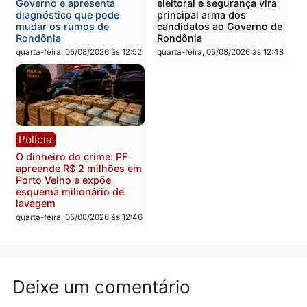
recuperam moto furtada e
na Rua dos Cravos e cas
prendem trio na zona
é investigado pela políci
Leste
em RO
quinta-feira, 06/08/2026 às 09:28
quinta-feira, 06/08/2026 às 09:
Polícia
Polícia
Homem é esfaqueado no
Três suspeitos ligados a
tórax durante briga com
facção criminosa são
vizinho no bairro Ulysses
presos por receptação e
Guimarães
adulteração de veículos
em Porto Velho
quinta-feira, 06/08/2026 às 09:24
quinta-feira, 06/08/2026 às 09: