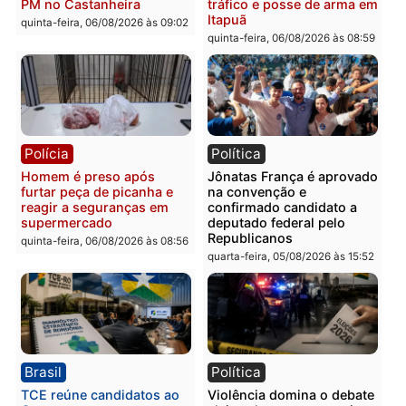
Polícia
Política
Tragédia na BR-364:
Ministro Dias Tofolli , do
colisão entre caminhão e
TSE, determina reabertu
carro deixa quatro mortos
e processamento da açã
em Porto Velho
que pode levar à perda d
mandato da prefeita de
quinta-feira, 06/08/2026 às 20:51
Pimenta Bueno
quinta-feira, 06/08/2026 às 18:
Polícia
Polícia
Policiais militares
Jovem é encontrado mor