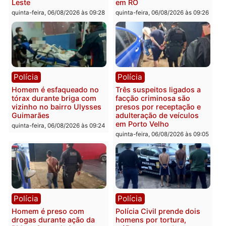
Polícia
Polícia
Casal é preso pela PRF
Polícia Civil deflagra
com mais de 72 quilos de
operação contra facção
mercúrio escondidos em
criminosa que atacava
estepe em Porto Velho
provedores de internet 
Rondônia
sexta-feira, 07/08/2026 às 09:38
sexta-feira, 07/08/2026 às 09:3
Polícia
Polícia
Homem é encontrado
Polícia Militar apreende
morto em residência no
explosivos e embarcaçã
bairro Colina Park em RO
durante patrulhamento
fluvial no Rio Madeira e
sexta-feira, 07/08/2026 às 09:30
Porto Velho
sexta-feira, 07/08/2026 às 09:2