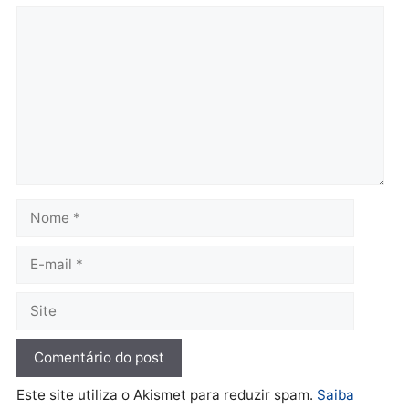
Polícia
Polícia
Homem é preso com
Polícia Civil prende dois
drogas durante ação da
homens por tortura,
PM no Castanheira
tráfico e posse de arma 
Itapuã
quinta-feira, 06/08/2026 às 09:02
quinta-feira, 06/08/2026 às 08:
Polícia
Política
Homem é preso após
Jônatas França é aprova
furtar peça de picanha e
na convenção e
reagir a seguranças em
confirmado candidato a
supermercado
deputado federal pelo
Republicanos
quinta-feira, 06/08/2026 às 08:56
quarta-feira, 05/08/2026 às 15: