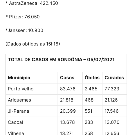
Total de doses aplicadas: 695.190
Vacinas recebidas: 876.108
* CoronaVac: 366.708
* AstraZeneca: 422.450
* Pfizer: 76.050
*Janssen: 10.900
(Dados obtidos às 15h16)
TOTAL DE CASOS EM RONDÔNIA – 05/07/2021
Município
Casos
Óbitos
Curado