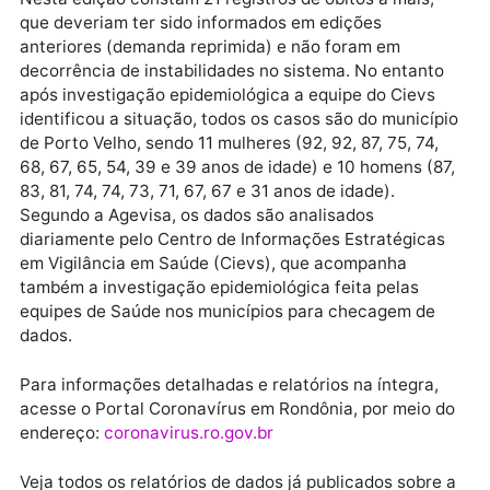
São Felipe D’Oeste
11
0
Pimenteiras do Oeste
11
0
Parecis
1
0
Castanheiras
1
0
Primavera de Rondônia
1
0
Total geral
2.477
40
ÚLTIMAS ATUALIZAÇÕES:
Em
Rondônia
, foram registrados 40 óbitos por covid
19 distribuídos da seguinte forma:
Nas últimas 24 horas foram registrados 19 óbitos po
covid-19 em Rondônia, desses, nove foram em Porto