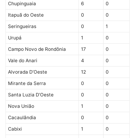
Presidente Médici
3
1
Nova Mamoré
3
0
Espigão D’Oeste
21
0
Cerejeiras
1
0
São Miguel do Guaporé
0
0
Colorado do Oeste
15
0
São Francisco do Guaporé
2
0
Cujubim
7
0
Nova Brasilândia D’Oeste
4
0
Alto Paraíso
1
0
Costa Marques
34
0