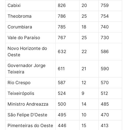
Urupá
1.200
32
1.157
Campo Novo de
1.199
22
1.131
Rondônia
Vale do Anari
1.163
22
1.098
Alvorada D’Oeste
1.109
29
1.052
Mirante da Serra
1.007
12
977
Santa Luzia D’Oeste
936
17
854
Nova União
831
15
814
Cacaulândia
827
10
803
Cabixi
826
20
759
Theobroma
786
25
754