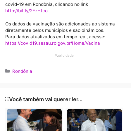
Velho, sendo quatro mulheres (78, 68, 67 e 38 anos 
idade) e cinco homens (73, 59, 59, 51 e 42 anos de
idade); três em Pimenta Bueno, sendo uma mulher d
82 anos de idade e dois homens (52 e 43 anos de
idade); duas mulheres (60 e 42 anos de idade) em
Ariquemes; dois em Machadinho D’Oeste, sendo uma
mulher de 72 anos de idade e um homem de 59 anos
idade; um homem de 64 anos de Presidente Médici;
uma mulher de 45 anos de idade de Seringueiras e u
homem de 72 anos de Vilhena.
Nesta edição constam 21 registros de óbitos a mais,
que deveriam ter sido informados em edições
anteriores (demanda reprimida) e não foram em
decorrência de instabilidades no sistema. No entant
após investigação epidemiológica a equipe do Cievs
identificou a situação, todos os casos são do municí
de Porto Velho, sendo 11 mulheres (92, 92, 87, 75, 74,
68, 67, 65, 54, 39 e 39 anos de idade) e 10 homens (8
83, 81, 74, 74, 73, 71, 67, 67 e 31 anos de idade).