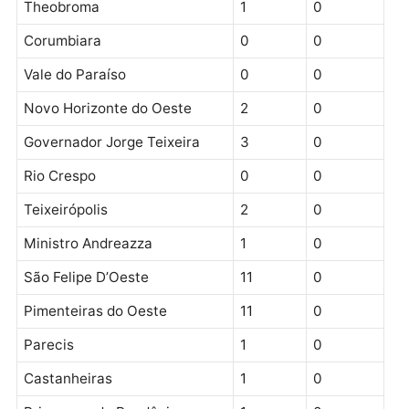
Monte Negro
7
0
Alto Alegre dos Parecis
0
0
Chupinguaia
6
0
Itapuã do Oeste
0
0
Seringueiras
0
1
Urupá
1
0
Campo Novo de Rondônia
17
0
Vale do Anari
4
0
Alvorada D’Oeste
12
0
Mirante da Serra
0
0
Santa Luzia D’Oeste
0
0