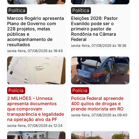
Segundo a Agevisa, os dados são analisados
diariamente pelo Centro de Informações Estratégica
em Vigilância em Saúde (Cievs), que acompanha
também a investigação epidemiológica feita pelas
equipes de Saúde nos municípios para checagem de
dados.
Para informações detalhadas e relatórios na íntegra,
acesse o Portal Coronavírus em Rondônia, por meio 
endereço:
coronavirus.ro.gov.br
Veja todos os relatórios de dados já publicados sobre
covid-19 em Rondônia, clicando no link
http://bit.ly/2EzHtco
Os dados de vacinação são adicionados ao sistema
diretamente pelos municípios e são dinâmicos.
Para dados atualizados em tempo real, acesse: