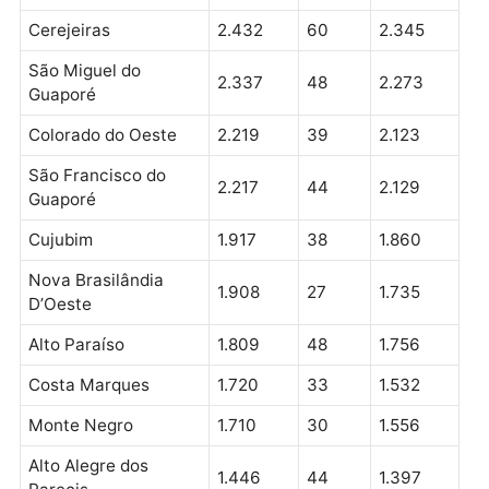
Ouro Preto do Oeste
4.512
137
4.328
Alta Floresta D’Oeste
3.908
65
3.814
Candeias do Jamari
3.855
76
3.596
Presidente Médici
3.492
81
3.342
Nova Mamoré
3.490
76
3.282
Espigão D’Oeste
3.292
64
3.178
Cerejeiras
2.432
60
2.345
São Miguel do
2.337
48
2.273
Guaporé
Colorado do Oeste
2.219
39
2.123
São Francisco do
2.217
44
2.129