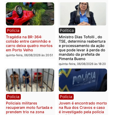
228 projetos, metas
primeiro pastor de
públicas e
Rondônia na Câmara
acompanhamento de
Federal
resultados
sexta-feira, 07/08/2026 às 18:3
sexta-feira, 07/08/2026 às 18:49
Polícia
Polícia
2 MILHÕES – Unnesa
Polícia Federal apreende
apresenta documentos
400 quilos de drogas e
que comprovam
prende motorista em RO
transparência e legalidade
sexta-feira, 07/08/2026 às 09:
na operação alvo da PF
sexta-feira, 07/08/2026 às 12:24