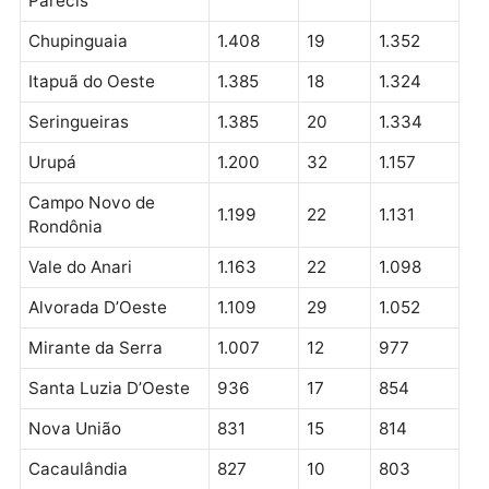
Guaporé
Cujubim
1.917
38
1.860
Nova Brasilândia
1.908
27
1.735
D’Oeste
Alto Paraíso
1.809
48
1.756
Costa Marques
1.720
33
1.532
Monte Negro
1.710
30
1.556
Alto Alegre dos
1.446
44
1.397
Parecis
Chupinguaia
1.408
19
1.352
Itapuã do Oeste
1.385
18
1.324
Seringueiras
1.385
20
1.334