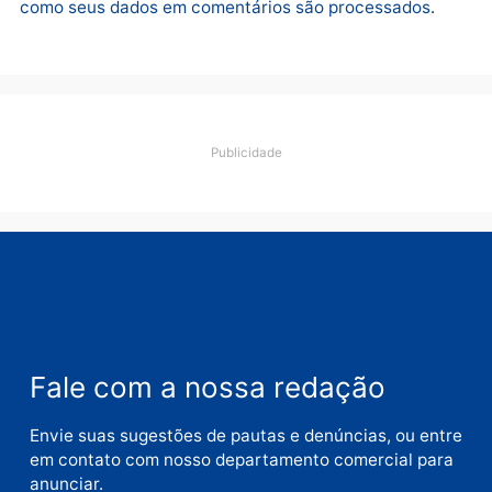
Brasil
Política
TCE reúne candidatos ao
Violência domina o deba
Governo e apresenta
eleitoral e segurança vir
diagnóstico que pode
principal arma dos
mudar os rumos de
candidatos ao Governo 
Rondônia
Rondônia
quarta-feira, 05/08/2026 às 12:52
quarta-feira, 05/08/2026 às 12:
Polícia
O dinheiro do crime: PF
apreende R$ 2 milhões em
Porto Velho e expõe