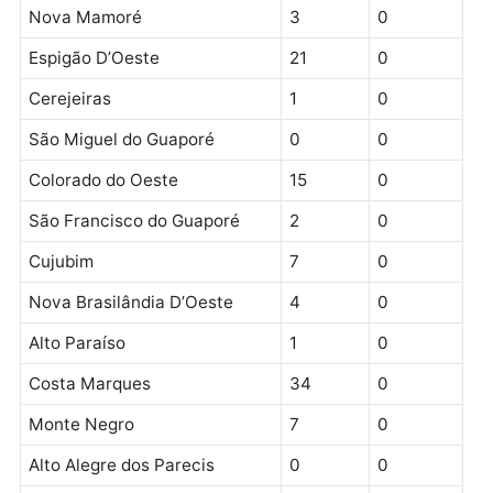
Cacoal
72
0
Vilhena
39
1
Jaru
10
0
Machadinho D’Oeste
25
2
Rolim de Moura
26
0
Pimenta Bueno
20
3
Guajará-Mirim
0
0
Buritis
6
0
Ouro Preto do Oeste
11
0
Alta Floresta D’Oeste
3
0
Candeias do Jamari
2
0