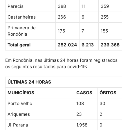
Corumbiara
785
18
740
Vale do Paraíso
767
25
730
Novo Horizonte do
632
22
586
Oeste
Governador Jorge
611
21
590
Teixeira
Rio Crespo
587
12
570
Teixeirópolis
524
9
512
Ministro Andreazza
500
14
485
São Felipe D’Oeste
495
10
470
Pimenteiras do Oeste
446
15
413
Parecis
388
11
359