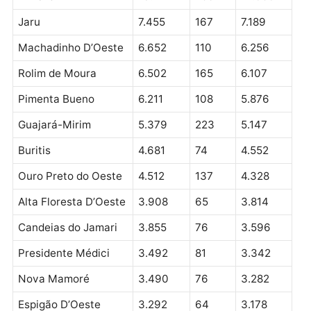
Porto Velho
83.476
2.465
77.323
Ariquemes
21.818
468
21.126
Ji-Paraná
20.399
551
17.546
Cacoal
13.678
283
13.070
Vilhena
13.271
258
12.656
Jaru
7.455
167
7.189
Machadinho D’Oeste
6.652
110
6.256
Rolim de Moura
6.502
165
6.107
Pimenta Bueno
6.211
108
5.876
Guajará-Mirim
5.379
223
5.147
Buritis
4.681
74
4.552