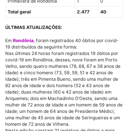
Nova União
1
0
Cacaulândia
0
0
Cabixi
1
0
Theobroma
1
0
Corumbiara
0
0
Vale do Paraíso
0
0
Novo Horizonte do Oeste
2
0
Governador Jorge Teixeira
3
0
Rio Crespo
0
0
Teixeirópolis
2
0
Ministro Andreazza
1
0