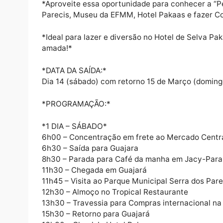
*I *A Amazônia Adventure com o objetivo d
Turístico para a cidade de Guajará-Mirim/R
*Aproveite essa oportunidade para conhece
Parecis, Museu da EFMM, Hotel Pakaas e faz
*Ideal para lazer e diversão no Hotel de S
amada!*
*DATA DA SAÍDA:*
Dia 14 (sábado) com retorno 15 de Março (
*PROGRAMAÇÃO:*
*1 DIA – SÁBADO*