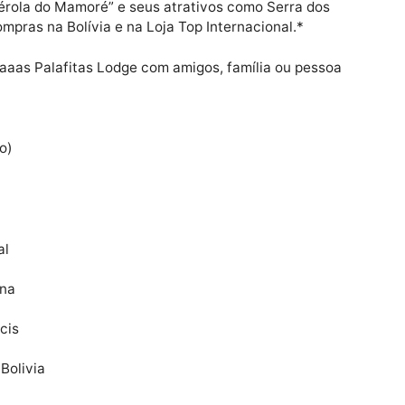
e fomentar o Turismo Regional está programando Roteir
O.*
Publicidade
r a “Pérola do Mamoré” e seus atrativos como Serra do
er Compras na Bolívia e na Loja Top Internacional.*
elva Pakaaas Palafitas Lodge com amigos, família ou pes
domingo)