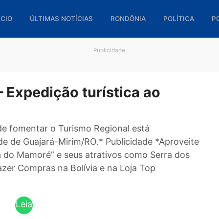
🏠 INÍCIO
ÚLTIMAS NOTÍCIAS
RONDÔNIA
POL
Publicidade
– Expedição turística ao
ço
tivo de fomentar o Turismo Regional está
 cidade de Guajará-Mirim/RO.* Publicidade *Apr
Pérola do Mamoré” e seus atrativos como Serra
 e fazer Compras na Bolívia e na Loja Top
s