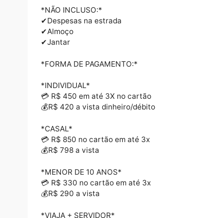
15h00 – Check Out Hotel
16h00 – Retorno para Porto Velho
20h30 – Chegada em Porto Velho
21h00 – Fim dos Serviços
*INCLUSO NO PACOTE:*
✔Condutor Turístico ✔Transporte em Van E
✔Seguro Viagem/Acidente
✔Hospedagem no Hotel Pakaas em Chalé Ca
✔Travessia para Bolivia
*NÃO INCLUSO:*
✔Despesas na estrada
✔Almoço
✔Jantar
*FORMA DE PAGAMENTO:*
*INDIVIDUAL*