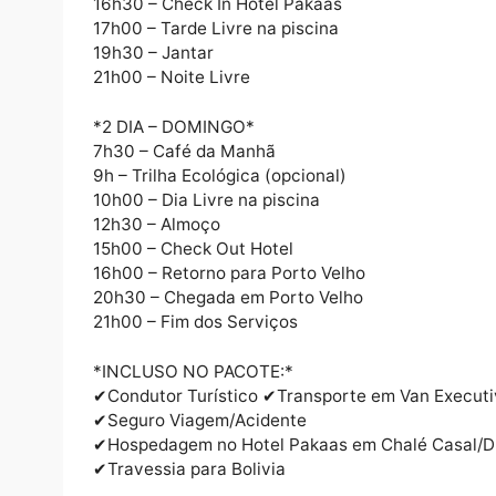
6h00 – Concentração em frete ao Mercado 
6h30 – Saída para Guajara
8h30 – Parada para Café da manha em Jac
11h30 – Chegada em Guajará
11h45 – Visita ao Parque Municipal Serra do
12h30 – Almoço no Tropical Restaurante
13h30 – Travessia para Compras internacion
15h30 – Retorno para Guajará
16h30 – Check In Hotel Pakaas
17h00 – Tarde Livre na piscina
19h30 – Jantar
21h00 – Noite Livre
*2 DIA – DOMINGO*
7h30 – Café da Manhã
9h – Trilha Ecológica (opcional)
10h00 – Dia Livre na piscina
12h30 – Almoço