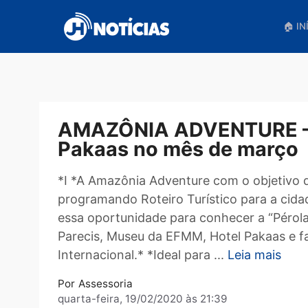
Pular
para
o
conteúdo
AMAZÔNIA ADVENTURE 
Pakaas no mês de mar
*I *A Amazônia Adventure com o obje
programando Roteiro Turístico para a
essa oportunidade para conhecer a “
Parecis, Museu da EFMM, Hotel Pakaas
Internacional.* *Ideal para ...
Leia mai