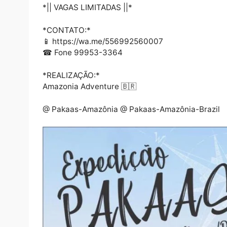
💳 R$ 820 no cartão em até 3x
💰R$ 750 a vista
*MENOR DE 10 ANOS*
💳R$ 300 no cartão em até 3x
💰R$ 250 a vista
*INSCRIÇÕES:*
Em nossa Sede na 📍Rua Major Amarantes, 
*FORMA DE PGTO:*
💳 Cartão em até 3x
💵 A vista no dinheiro
*|| VAGAS LIMITADAS ||*
*CONTATO:*
📱 https://wa.me/556992560007