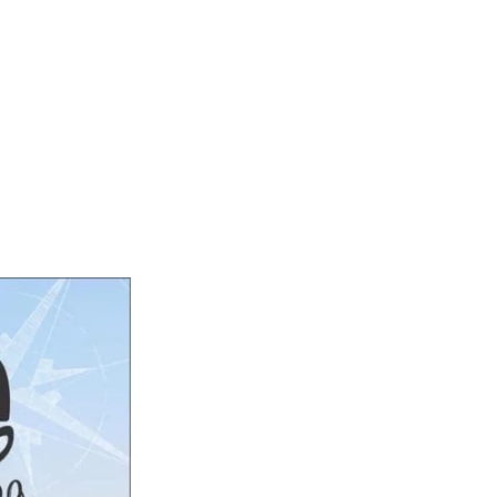
658 – Arigolândia esquina com Benjamin Constat