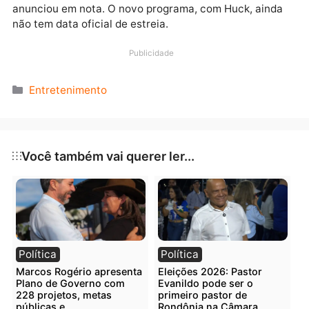
afirmou que as partes decidiram juntas pelo distrato
antecipado “por razões estratégicas e internas”.
“O apresentador Tiago Leifert estará à frente das
tardes de domingo da TV Globo, até a estreia do nov
projeto em desenvolvimento com Luciano Huck”,
anunciou em nota. O novo programa, com Huck, aind
não tem data oficial de estreia.
Publicidade
Categorias
Entretenimento
Você também vai querer ler...