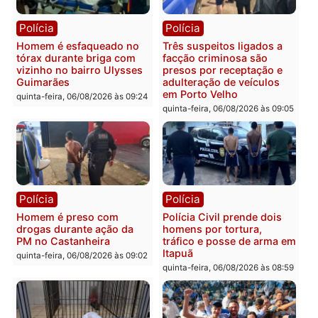
quinta-feira, 06/08/2026 às 18:
Polícia
Polícia
Policiais militares
Jovem é encontrado mor
recuperam moto furtada e
na Rua dos Cravos e cas
prendem trio na zona
é investigado pela políci
Leste
em RO
quinta-feira, 06/08/2026 às 09:28
quinta-feira, 06/08/2026 às 09:
Polícia
Polícia
Homem é esfaqueado no
Três suspeitos ligados a
tórax durante briga com
facção criminosa são