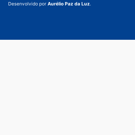
anunciar.
Fale Conosco
Rua Elias Gorayeb, 3381
Bairro: Liberdade
Porto Velho - RO
CEP: 76.803-852
+55 (69) 99992-9180