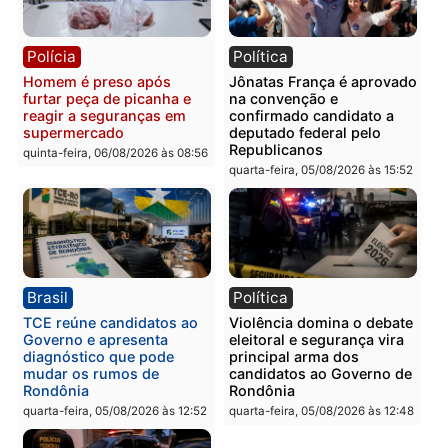
vizinho no bairro Ulysses
presos por receptação e
Guimarães
adulteração de veículos
em Porto Velho
quinta-feira, 06/08/2026 às 09:24
quinta-feira, 06/08/2026 às 09:
Polícia
Polícia
Homem é preso com
Polícia Civil prende dois
drogas durante ação da
homens por tortura,
PM no Castanheira
tráfico e posse de arma 
Itapuã
quinta-feira, 06/08/2026 às 09:02
quinta-feira, 06/08/2026 às 08: