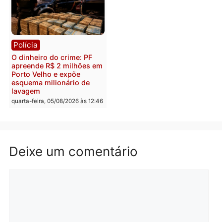
Polícia
Política
Homem é preso após
Jônatas França é aprova
furtar peça de picanha e
na convenção e
reagir a seguranças em
confirmado candidato a
supermercado
deputado federal pelo
Republicanos
quinta-feira, 06/08/2026 às 08:56
quarta-feira, 05/08/2026 às 15:
Brasil
Política
TCE reúne candidatos ao
Violência domina o deba
Governo e apresenta
eleitoral e segurança vir
diagnóstico que pode
principal arma dos
mudar os rumos de
candidatos ao Governo 
Rondônia
Rondônia
quarta-feira, 05/08/2026 às 12:52
quarta-feira, 05/08/2026 às 12: