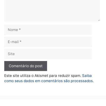
Polícia
O dinheiro do crime: PF
apreende R$ 2 milhões em
Porto Velho e expõe
esquema milionário de
lavagem
quarta-feira, 05/08/2026 às 12:46
Deixe um comentário
Comentário