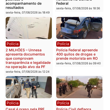
Política
Política
Marcos Rogério apresenta
Eleições 2026: Pastor
Plano de Governo com
Evanildo pode ser o
228 projetos, metas
primeiro pastor de
públicas e
Rondônia na Câmara
acompanhamento de
Federal
resultados
sexta-feira, 07/08/2026 às 18:3
sexta-feira, 07/08/2026 às 18:49
Polícia
Polícia
2 MILHÕES – Unnesa
Polícia Federal apreende
apresenta documentos
400 quilos de drogas e