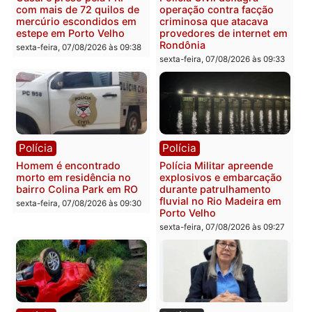
que comprovam
prende motorista em RO
transparência e legalidade
sexta-feira, 07/08/2026 às 09:
na operação alvo da PF
sexta-feira, 07/08/2026 às 12:24
Polícia
Polícia
Casal é preso pela PRF
Polícia Civil deflagra
com mais de 72 quilos de
operação contra facção
mercúrio escondidos em
criminosa que atacava
estepe em Porto Velho
provedores de internet 
Rondônia
sexta-feira, 07/08/2026 às 09:38
sexta-feira, 07/08/2026 às 09:3