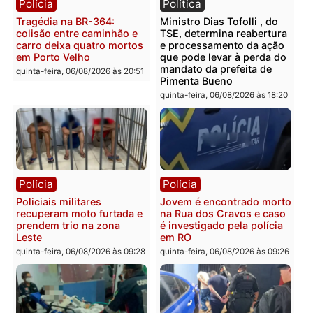
Polícia
Polícia
Homem é encontrado
Polícia Militar apreende
morto em residência no
explosivos e embarcaçã
bairro Colina Park em RO
durante patrulhamento
fluvial no Rio Madeira e
sexta-feira, 07/08/2026 às 09:30
Porto Velho
sexta-feira, 07/08/2026 às 09:2
Polícia
Política
Tragédia na BR-364:
Ministro Dias Tofolli , do
colisão entre caminhão e
TSE, determina reabertu
carro deixa quatro mortos
e processamento da açã
em Porto Velho
que pode levar à perda d
mandato da prefeita de
quinta-feira, 06/08/2026 às 20:51
Pimenta Bueno