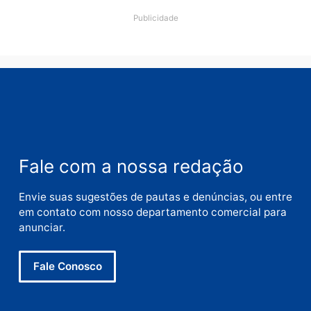
Nome
E-
mail
Site
Este site utiliza o Akismet para reduzir spam.
Saiba
como seus dados em comentários são processados
.