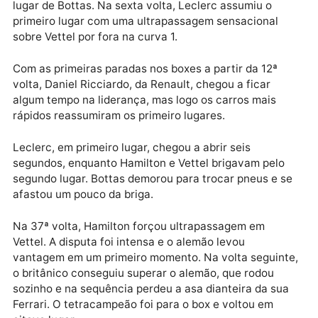
entre os melhores pilotos da atualidade. Vettel, que
largou em segundo, usou sua experiência para ganha
o primeiro lugar de Leclerc antes da primeira curva.
Bottas, agressivo como foi na Austrália, também
passou por Leclerc, mas o monegasco recuperou a
segunda colocação. Vettel tinha vantagem de 1s5
sobre Leclerc, enquanto Hamilton tomou o terceiro
lugar de Bottas. Na sexta volta, Leclerc assumiu o
primeiro lugar com uma ultrapassagem sensacional
sobre Vettel por fora na curva 1.
Com as primeiras paradas nos boxes a partir da 12ª
volta, Daniel Ricciardo, da Renault, chegou a ficar
algum tempo na liderança, mas logo os carros mais
rápidos reassumiram os primeiro lugares.
Leclerc, em primeiro lugar, chegou a abrir seis