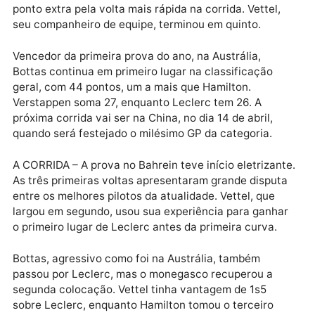
Publicidade
Mas o grande destaque da prova foi o próprio Lecler
que, após largar na pole position, foi perder a lidera
a nove voltas do final por causa de um problema no
motor. Ele acabou em terceiro e ainda ficou com o
ponto extra pela volta mais rápida na corrida. Vettel,
seu companheiro de equipe, terminou em quinto.
Vencedor da primeira prova do ano, na Austrália,
Bottas continua em primeiro lugar na classificação
geral, com 44 pontos, um a mais que Hamilton.
Verstappen soma 27, enquanto Leclerc tem 26. A
próxima corrida vai ser na China, no dia 14 de abril,
quando será festejado o milésimo GP da categoria.
A CORRIDA – A prova no Bahrein teve início eletrizan
As três primeiras voltas apresentaram grande disput