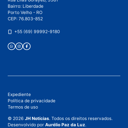
Nome
E-
mail
Site
Este site utiliza o Akismet para reduzir spam.
Saiba
como seus dados em comentários são processados
.
Publicidade