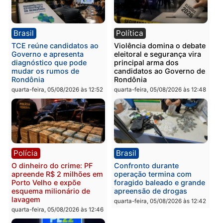
Homem é esfaqueado no
Três suspeitos ligados a
tórax durante briga com
facção criminosa são
vizinho no bairro Ulysses
presos por receptação e
Guimarães
adulteração de veículos
em Porto Velho
quinta-feira, 06/08/2026 às 09:24
quinta-feira, 06/08/2026 às 09:
Polícia
Polícia
Homem é preso com
Polícia Civil prende dois
drogas durante ação da
homens por tortura,
PM no Castanheira
tráfico e posse de arma 
Itapuã
quinta-feira, 06/08/2026 às 09:02
quinta-feira, 06/08/2026 às 08: