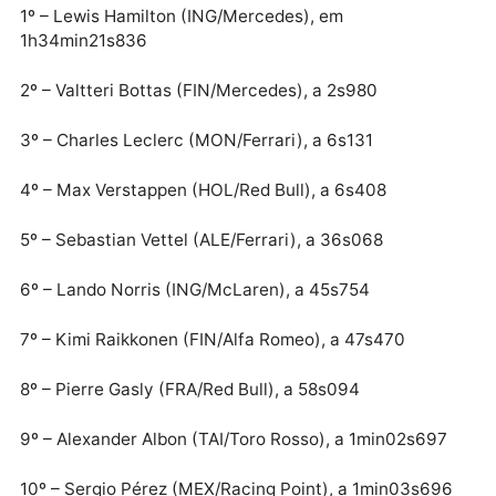
seguinte, o safety car entrou na pista, pois os dois
carros da Renault, de Ricciardo e Hülkenberg parar
em locais perigosos, e as ultrapassagem foram
proibidas. A prova terminou e Leclerc pelo menos su
ao pódio.
“Foi muita infelicidade para Charles. Ele fez uma óti
corrida. Temos que trabalhar muito para superá-los”,
disse Hamilton, dentro do carro, logo após a
bandeirada. “Eu não sei o que dizer. Que pena, fizem
uma grande corrida”, afirmou Leclerc.
Confira a classificação final do GP da Austrália:
1º – Lewis Hamilton (ING/Mercedes), em
1h34min21s836
2º – Valtteri Bottas (FIN/Mercedes), a 2s980