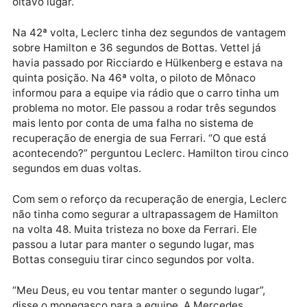
segundos, enquanto Hamilton e Vettel brigavam pelo
segundo lugar. Bottas demorou para trocar pneus e 
afastou um pouco da briga.
Na 37ª volta, Hamilton forçou ultrapassagem em
Vettel. A disputa foi intensa e o alemão levou
vantagem em um primeiro momento. Na volta seguin
o britânico conseguiu superar o alemão, que rodou
sozinho e na sequência perdeu a asa dianteira da su
Ferrari. O tetracampeão foi para o box e voltou em
oitavo lugar.
Na 42ª volta, Leclerc tinha dez segundos de vantag
sobre Hamilton e 36 segundos de Bottas. Vettel já
havia passado por Ricciardo e Hülkenberg e estava 
quinta posição. Na 46ª volta, o piloto de Mônaco
informou para a equipe via rádio que o carro tinha u
problema no motor. Ele passou a rodar três segundos