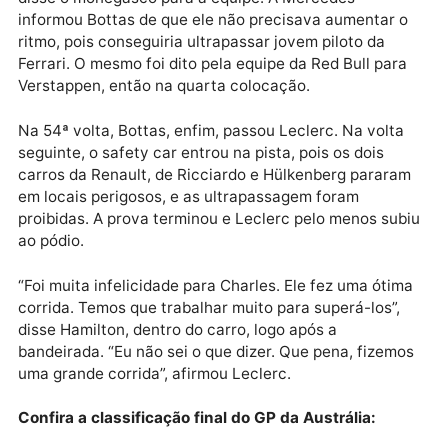
mais lento por conta de uma falha no sistema de
recuperação de energia de sua Ferrari. “O que está
acontecendo?” perguntou Leclerc. Hamilton tirou ci
segundos em duas voltas.
Com sem o reforço da recuperação de energia, Lecl
não tinha como segurar a ultrapassagem de Hamilto
na volta 48. Muita tristeza no boxe da Ferrari. Ele
passou a lutar para manter o segundo lugar, mas
Bottas conseguiu tirar cinco segundos por volta.
“Meu Deus, eu vou tentar manter o segundo lugar”,
disse o monegasco para a equipe. A Mercedes
informou Bottas de que ele não precisava aumentar 
ritmo, pois conseguiria ultrapassar jovem piloto da
Ferrari. O mesmo foi dito pela equipe da Red Bull par
Verstappen, então na quarta colocação.
Na 54ª volta, Bottas, enfim, passou Leclerc. Na volt