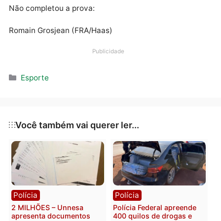
1min04s599
12º – Daniil Kvyat (RUS/Toro Rosso) a 1 volta
13º – Kevin Magnussen (DIN/Haas) a 1 volta
14º – Lance Stroll (CAN/Racing Point) a 1 volta
15º – George Russell (ING/Williams) a 1 volta
16º – Robert Kubica (POL/Williams) a 2 voltas
17º – Carlos Sainz Jr. (ESP/McLaren) a 4 voltas
18º – Daniel Ricciardo (AUS/Renault) a 4 voltas
19º – Nico Hülkenberg (ALE/Renault) a 4 voltas