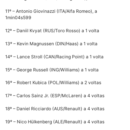
3º – Charles Leclerc (MON/Ferrari), a 6s131
4º – Max Verstappen (HOL/Red Bull), a 6s408
5º – Sebastian Vettel (ALE/Ferrari), a 36s068
6º – Lando Norris (ING/McLaren), a 45s754
7º – Kimi Raikkonen (FIN/Alfa Romeo), a 47s470
8º – Pierre Gasly (FRA/Red Bull), a 58s094
9º – Alexander Albon (TAI/Toro Rosso), a 1min02s69
10º – Sergio Pérez (MEX/Racing Point), a 1min03s69
11º – Antonio Giovinazzi (ITA/Alfa Romeo), a