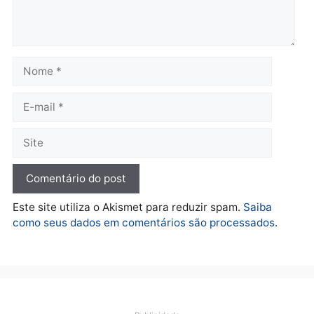
quarta-feira, 05/08/2026 às 12:52
quarta-feira, 05/08/2026 às 12:
Polícia
Brasil
O dinheiro do crime: PF
Confronto durante
apreende R$ 2 milhões em
operação termina com
Porto Velho e expõe
foragido baleado e gran
esquema milionário de
apreensão de drogas
lavagem
quarta-feira, 05/08/2026 às 12:
quarta-feira, 05/08/2026 às 12:46
Política
Flávio Bolsonaro escolhe