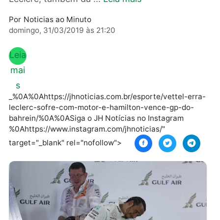
uma falha no motor do monegasco Charles
Leclerc, também da ...
Leia mais
Por
Noticias ao Minuto
domingo, 31/03/2019 às 21:20
Leia
mai
s
_%0A%0Ahttps://jhnoticias.com.br/esporte/vettel-er
leclerc-sofre-com-motor-e-hamilton-vence-gp-do-
bahrein/%0A%0ASiga o JH Notícias no Instagram
%0Ahttps://www.instagram.com/jhnoticias/"
target="_blank" rel="nofollow">