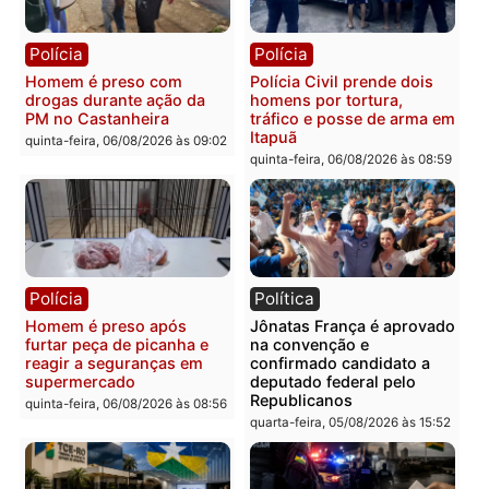
mandato da prefeita de
quinta-feira, 06/08/2026 às 20:51
Pimenta Bueno
quinta-feira, 06/08/2026 às 18:
Polícia
Polícia
Policiais militares
Jovem é encontrado mor
recuperam moto furtada e
na Rua dos Cravos e cas
prendem trio na zona
é investigado pela políci
Leste
em RO
quinta-feira, 06/08/2026 às 09:28
quinta-feira, 06/08/2026 às 09:
Polícia
Polícia