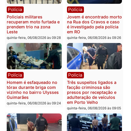
Polícia
Polícia
Homem é encontrado
Polícia Militar apreende
morto em residência no
explosivos e embarcaçã
bairro Colina Park em RO
durante patrulhamento
fluvial no Rio Madeira e
sexta-feira, 07/08/2026 às 09:30
Porto Velho
sexta-feira, 07/08/2026 às 09:2
Polícia
Política
Tragédia na BR-364:
Ministro Dias Tofolli , do
colisão entre caminhão e
TSE, determina reabertu
carro deixa quatro mortos
e processamento da açã
em Porto Velho
que pode levar à perda d