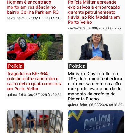
2 MILHÕES – Unnesa
Polícia Federal apreende
apresenta documentos
400 quilos de drogas e
que comprovam
prende motorista em RO
transparência e legalidade
sexta-feira, 07/08/2026 às 09:
na operação alvo da PF
sexta-feira, 07/08/2026 às 12:24
Polícia
Polícia
Casal é preso pela PRF
Polícia Civil deflagra
com mais de 72 quilos de
operação contra facção
mercúrio escondidos em
criminosa que atacava
estepe em Porto Velho
provedores de internet 
Rondônia
sexta-feira, 07/08/2026 às 09:38
sexta-feira, 07/08/2026 às 09:3