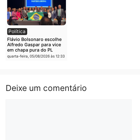
Polícia
Política
Homem é preso após
Jônatas França é aprova
furtar peça de picanha e
na convenção e
reagir a seguranças em
confirmado candidato a
supermercado
deputado federal pelo
Republicanos
quinta-feira, 06/08/2026 às 08:56
quarta-feira, 05/08/2026 às 15:
Brasil
Política
TCE reúne candidatos ao
Violência domina o deba
Governo e apresenta
eleitoral e segurança vir
diagnóstico que pode
principal arma dos
mudar os rumos de
candidatos ao Governo 
Rondônia
Rondônia