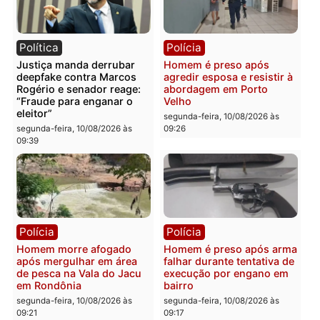
Política
Política
ANO DE ELEIÇÃO, GREVE
MDB bate o martelo e
À VISTA: professores
fecha apoio a Acir Gurga
merecem valorização, mas
para o Senado em
alunos não podem virar
Rondônia
instrumento político
segunda-feira, 10/08/2026 às
segunda-feira, 10/08/2026 às
09:41
09:46
Política
Polícia
Justiça manda derrubar
Homem é preso após
deepfake contra Marcos
agredir esposa e resistir 
Rogério e senador reage:
abordagem em Porto
“Fraude para enganar o
Velho
eleitor”
segunda-feira, 10/08/2026 às