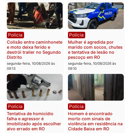
segunda-feira, 10/08/2026 às
09:26
09:39
Polícia
Polícia
Homem morre afogado
Homem é preso após ar
após mergulhar em área
falhar durante tentativa 
de pesca na Vala do Jacu
execução por engano e
em Rondônia
bairro
segunda-feira, 10/08/2026 às
segunda-feira, 10/08/2026 às
09:21
09:17
Polícia
Polícia