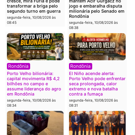
Polícia
Política
Grave acidente deixa casal
DE VOLTA À ASSEMBLEIA
ferido e com amputação
Jesuíno Boabaid aposta 
após moto ser atingida por
força do PSD e pode
carro na BR-364
retomar representação
dos militares em Rondôn
segunda-feira, 10/08/2026 às
08:59
segunda-feira, 10/08/2026 às
08:48
Política
Política
CHAPA QUENTE – Hildon
Reviravolta no TSE
cresce, mira Fúria e pode
mantém Acir Gurgacz no
transformar a briga pelo
jogo e embaralha disput
segundo turno em guerra
milionária pelo Senado 