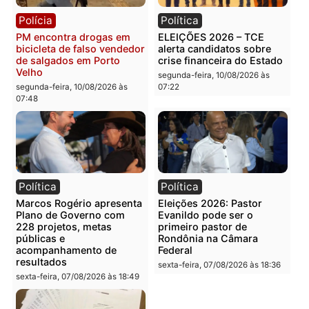
Rondônia
segunda-feira, 10/08/2026 às
08:45
segunda-feira, 10/08/2026 às
08:38
Rondônia
Rondônia
Porto Velho bilionária:
El Niño acende alerta:
capital movimenta R$ 4,2
Porto Velho pode enfrent
bilhões no campo e
seca prolongada, calor
assume liderança do agro
extremo e nova batalha
em Rondônia
contra a fumaça
segunda-feira, 10/08/2026 às
segunda-feira, 10/08/2026 às
08:34
08:31