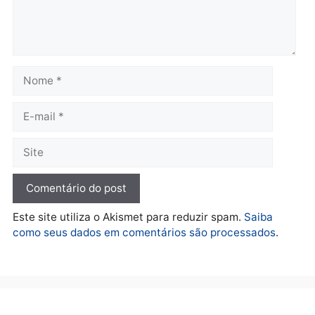
Polícia
2 MILHÕES – Unnesa
apresenta documentos
que comprovam
transparência e legalidade
na operação alvo da PF
sexta-feira, 07/08/2026 às 12:24
Deixe um comentário
Comentário