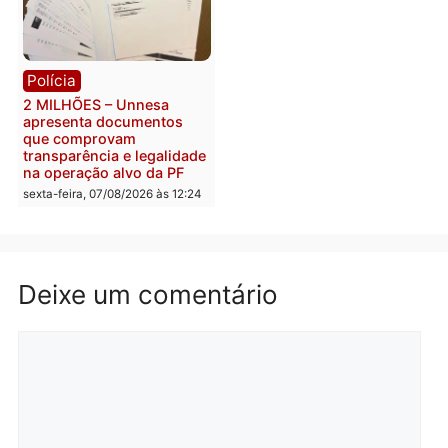
Polícia
Política
PM encontra drogas em
ELEIÇÕES 2026 – TCE
bicicleta de falso vendedor
alerta candidatos sobre
de salgados em Porto
crise financeira do Estad
Velho
segunda-feira, 10/08/2026 às
segunda-feira, 10/08/2026 às
07:22
07:48
Política
Política
Marcos Rogério apresenta
Eleições 2026: Pastor
Plano de Governo com
Evanildo pode ser o
228 projetos, metas
primeiro pastor de
públicas e
Rondônia na Câmara
acompanhamento de
Federal
resultados
sexta-feira, 07/08/2026 às 18:3
sexta-feira, 07/08/2026 às 18:49