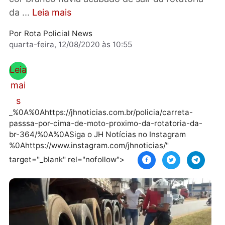
motorista da carreta Mercedes Bens Axor de
cor branco havia acabado de sair da rotatóri
da ...
Leia mais
Por
Rota Policial News
quarta-feira, 12/08/2020 às 10:55
Leia
mai
s
_%0A%0Ahttps://jhnoticias.com.br/policia/carreta-
passsa-por-cima-de-moto-proximo-da-rotatoria-da-
br-364/%0A%0ASiga o JH Notícias no Instagram
%0Ahttps://www.instagram.com/jhnoticias/"
target="_blank" rel="nofollow">