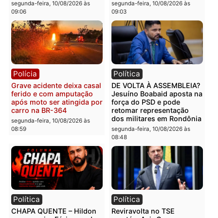
Colisão entre caminhonete
Mulher é agredida por
e moto deixa ferido e
marido com socos, chut
destrói trailer no Segundo
e tentativa de lesão no
Distrito
pescoço em RO
segunda-feira, 10/08/2026 às
segunda-feira, 10/08/2026 às
09:13
09:10
Polícia
Polícia
Tentativa de homicídio
Homem é encontrado
falha e agressor é
morto com sinais de
imobilizado após escolher
violência em residência 
alvo errado em RO
Cidade Baixa em RO
segunda-feira, 10/08/2026 às
segunda-feira, 10/08/2026 às
09:06
09:03