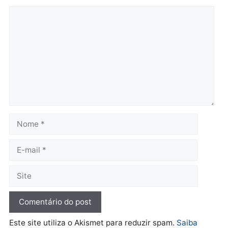
Rondônia
Rondônia
quarta-feira, 05/08/2026 às 12:52
quarta-feira, 05/08/2026 às 12:
Polícia
O dinheiro do crime: PF
apreende R$ 2 milhões em
Porto Velho e expõe
esquema milionário de
lavagem
quarta-feira, 05/08/2026 às 12:46
Deixe um comentário