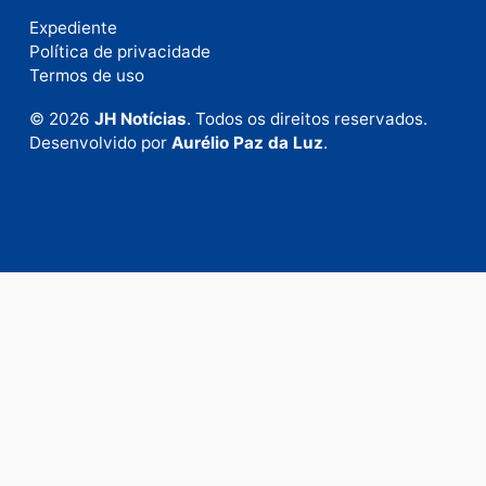
Envie suas sugestões de pautas e denúncias, ou en
em contato com nosso departamento comercial pa
anunciar.
Fale Conosco
Rua Elias Gorayeb, 3381
Bairro: Liberdade
Porto Velho - RO
CEP: 76.803-852
+55 (69) 99992-9180