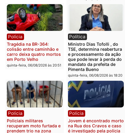
Polícia
Polícia
Homem é encontrado
Polícia Militar apreende
morto em residência no
explosivos e embarcaçã
bairro Colina Park em RO
durante patrulhamento
fluvial no Rio Madeira e
sexta-feira, 07/08/2026 às 09:30
Porto Velho
sexta-feira, 07/08/2026 às 09:2
Polícia
Política
Tragédia na BR-364:
Ministro Dias Tofolli , do
colisão entre caminhão e
TSE, determina reabertu