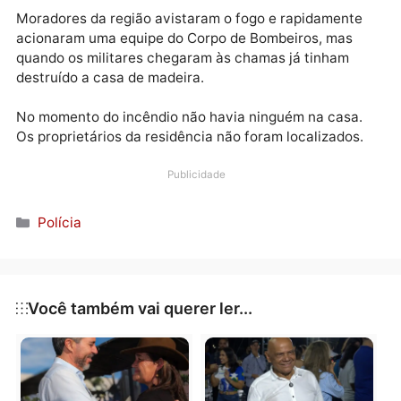
destruída pelo fogo, na manhã desta quinta-feira (28
Publicidade
Moradores da região avistaram o fogo e rapidament
acionaram uma equipe do Corpo de Bombeiros, mas
quando os militares chegaram às chamas já tinham
destruído a casa de madeira.
No momento do incêndio não havia ninguém na casa
Os proprietários da residência não foram localizados
Publicidade
Categorias
Polícia