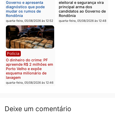
Polícia
Política
Homem é preso após
Jônatas França é aprova
furtar peça de picanha e
na convenção e
reagir a seguranças em
confirmado candidato a
supermercado
deputado federal pelo
Republicanos
quinta-feira, 06/08/2026 às 08:56
quarta-feira, 05/08/2026 às 15:
Brasil
Política
TCE reúne candidatos ao
Violência domina o deba
Governo e apresenta
eleitoral e segurança vir
diagnóstico que pode
principal arma dos
mudar os rumos de
candidatos ao Governo 