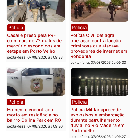
Polícia
Polícia
2 MILHÕES – Unnesa
Polícia Federal apreende
apresenta documentos
400 quilos de drogas e
que comprovam
prende motorista em RO
transparência e legalidade
sexta-feira, 07/08/2026 às 09:
na operação alvo da PF
sexta-feira, 07/08/2026 às 12:24
Polícia
Polícia
Casal é preso pela PRF
Polícia Civil deflagra
com mais de 72 quilos de
operação contra facção
mercúrio escondidos em
criminosa que atacava
estepe em Porto Velho
provedores de internet 
Rondônia
sexta-feira, 07/08/2026 às 09:38
sexta-feira, 07/08/2026 às 09:3