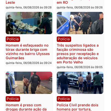
carro deixa quatro mortos
e processamento da açã
em Porto Velho
que pode levar à perda d
mandato da prefeita de
quinta-feira, 06/08/2026 às 20:51
Pimenta Bueno
quinta-feira, 06/08/2026 às 18:
Polícia
Polícia
Policiais militares
Jovem é encontrado mor
recuperam moto furtada e
na Rua dos Cravos e cas
prendem trio na zona
é investigado pela políci
Leste
em RO
quinta-feira, 06/08/2026 às 09:28
quinta-feira, 06/08/2026 às 09: