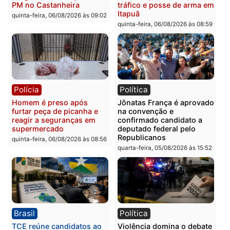
Polícia
Polícia
Homem é esfaqueado no
Três suspeitos ligados a
tórax durante briga com
facção criminosa são
vizinho no bairro Ulysses
presos por receptação e
Guimarães
adulteração de veículos
em Porto Velho
quinta-feira, 06/08/2026 às 09:24
quinta-feira, 06/08/2026 às 09:
Polícia
Polícia
Homem é preso com
Polícia Civil prende dois
drogas durante ação da
homens por tortura,
PM no Castanheira
tráfico e posse de arma 
Itapuã
quinta-feira, 06/08/2026 às 09:02
quinta-feira, 06/08/2026 às 08: