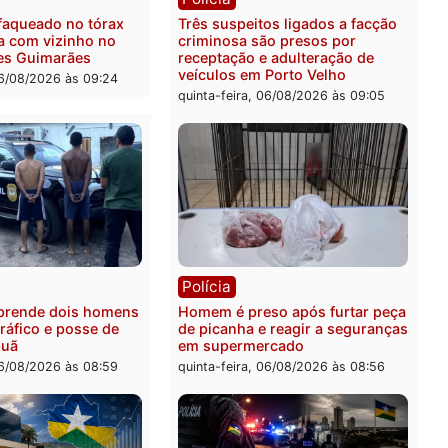
feita de Pimenta Bueno
feira, 06/08/2026 às 18:20
ia
Polícia
 é esfaqueado no tórax
Três suspeitos ligados a 
te briga com vizinho no
criminosa são presos por
o Ulysses Guimarães
receptação e adulteração
veículos em Porto Velho
-feira, 06/08/2026 às 09:24
quinta-feira, 06/08/2026 às 