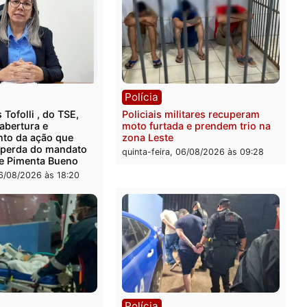
rer ler...
ica
Polícia
ro Dias Tofolli , do TSE,
Policiais militares recupe
ina reabertura e
moto furtada e prendem t
ssamento da ação que
zona Leste
levar à perda do mandato
quinta-feira, 06/08/2026 às 