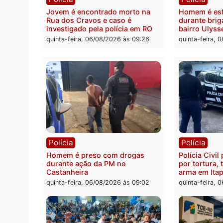
da pre
quinta-
Polícia
Políc
Jovem é encontrado morto na
Homem
Rua dos Cravos e caso é
duran
investigado pela polícia em RO
bairr
quinta-feira, 06/08/2026 às 09:26
quinta