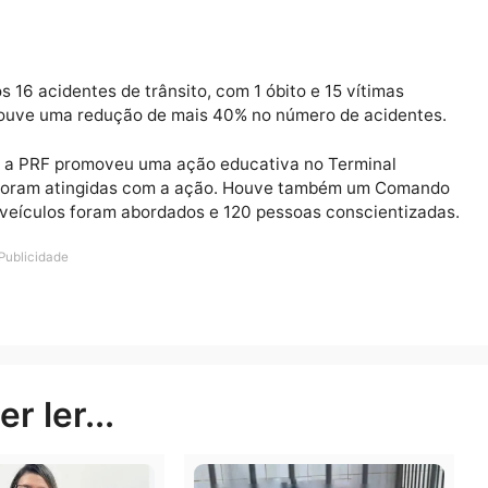
 destaque para 196 por ultrapassagens indevidas, 88 pe
ncia do dispositivo retenção para crianças e 17 pelo m
s, sendo que desse número, 49 condutores foram autuad
s.
izados 16 acidentes de trânsito, com 1 óbito e 15 vítim
sado houve uma redução de mais 40% no número de aci
rânsito, a PRF promoveu uma ação educativa no Termina
pessoas foram atingidas com a ação. Houve também um 
do, 42 veículos foram abordados e 120 pessoas conscie
Publicidade