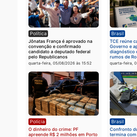
Polícia
Políc
Homem é preso com drogas
Políci
durante ação da PM no
por to
Castanheira
arma 
quinta-feira, 06/08/2026 às 09:02
quinta
Política
Brasi