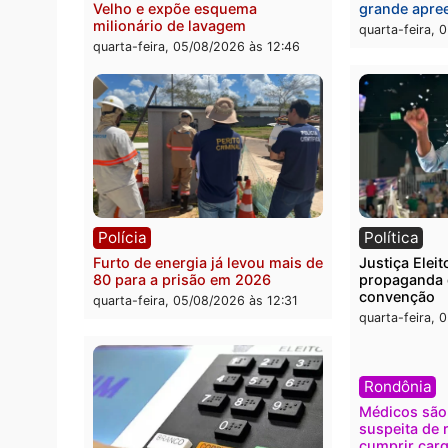
Jônatas França é aprovado na
TCE r
convenção e confirmado
Gover
candidato a deputado federal
diagn
pelo Republicanos
rumos
quarta-feira, 05/08/2026 às 15:52
quarta
Polícia
Brasi
O dinheiro do crime: PF
Confr
apreende R$ 2 milhões em Porto
termi
Velho e expõe esquema
grand
milionário de lavagem
quarta
quarta-feira, 05/08/2026 às 12:46