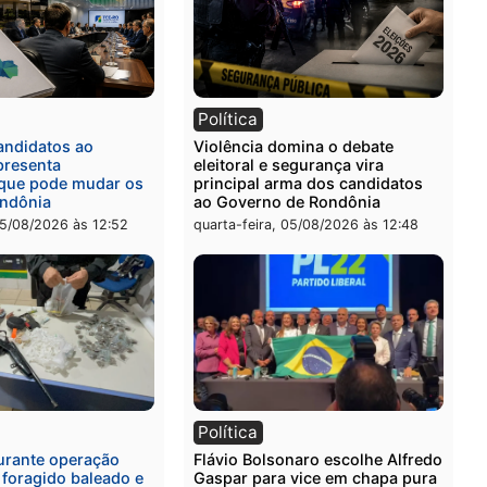
ia
Polícia
a Civil prende dois homens
Homem é preso após furt
rtura, tráfico e posse de
de picanha e reagir a seg
em Itapuã
em supermercado
-feira, 06/08/2026 às 08:59
quinta-feira, 06/08/2026 às 
l
Política