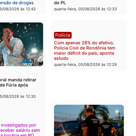
eúne candidatos ao
Violência domina o debat
no e apresenta
eleitoral e segurança vira
óstico que pode mudar os
principal arma dos candi
 de Rondônia
ao Governo de Rondônia
-feira, 05/08/2026 às 12:52
quarta-feira, 05/08/2026 às 
l
Política
onto durante operação
Flávio Bolsonaro escolhe 
na com foragido baleado e
Gaspar para vice em chap
e apreensão de drogas
do PL
-feira, 05/08/2026 às 12:42
quarta-feira, 05/08/2026 às 