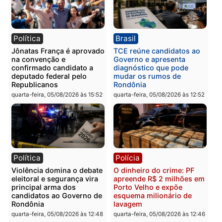
Categorias
Polícia
Você também vai querer ler...
Política
Brasil
Jônatas França é aprovado
TCE reúne candidatos a
na convenção e
Governo e apresenta
confirmado candidato a
diagnóstico que pode
deputado federal pelo
mudar os rumos de
Republicanos
Rondônia
quarta-feira, 05/08/2026 às 15:52
quarta-feira, 05/08/2026 às 12: