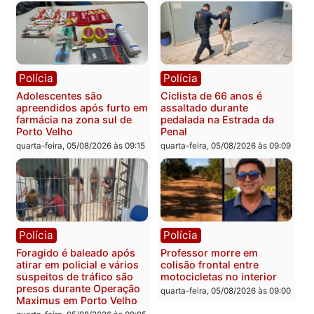
fim e eleições de 2026
entram na reta decisiva 
Rondônia
quarta-feira, 05/08/2026 às 12:
Rondônia
Médicos são investigados
por suspeita de receber
salário sem cumprir carga
Polícia
horária em RO
Operação Contemplados
quarta-feira, 05/08/2026 às 12:25
cumpre mandados e
prende investigado por
fraude na falsa oferta de
financiamentos
quarta-feira, 05/08/2026 às 12: