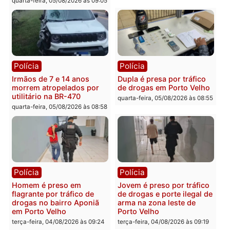
Polícia
Polícia
Adolescentes são
Ciclista de 66 anos é
apreendidos após furto em
assaltado durante
farmácia na zona sul de
pedalada na Estrada da
Porto Velho
Penal
quarta-feira, 05/08/2026 às 09:15
quarta-feira, 05/08/2026 às 09
Polícia
Polícia
Foragido é baleado após
Professor morre em
atirar em policial e vários
colisão frontal entre
suspeitos de tráfico são
motocicletas no interior
presos durante Operação
quarta-feira, 05/08/2026 às 09
Maximus em Porto Velho
quarta-feira, 05/08/2026 às 09:05