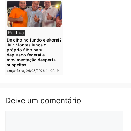
Polícia
Polícia
Irmãos de 7 e 14 anos
Dupla é presa por tráfico
morrem atropelados por
de drogas em Porto Velh
utilitário na BR-470
quarta-feira, 05/08/2026 às 08
quarta-feira, 05/08/2026 às 08:58
Polícia
Polícia
Homem é preso em
Jovem é preso por tráfic
flagrante por tráfico de
de drogas e porte ilegal 
drogas no bairro Aponiã
arma na zona leste de
em Porto Velho
Porto Velho
terça-feira, 04/08/2026 às 09:24
terça-feira, 04/08/2026 às 09:1