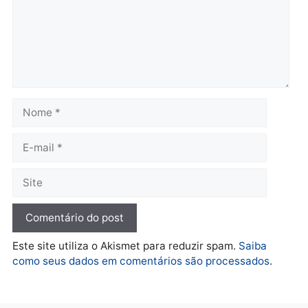
Política
De olho no fundo eleitoral?
Jair Montes lança o
próprio filho para
deputado federal e
movimentação desperta
suspeitas
terça-feira, 04/08/2026 às 09:19
Deixe um comentário
Comentário