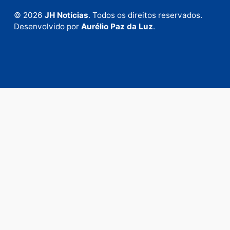
Envie suas sugestões de pautas e denúncias, ou en
em contato com nosso departamento comercial pa
anunciar.
Fale Conosco
Rua Elias Gorayeb, 3381
Bairro: Liberdade
Porto Velho - RO
CEP: 76.803-852
+55 (69) 99992-9180