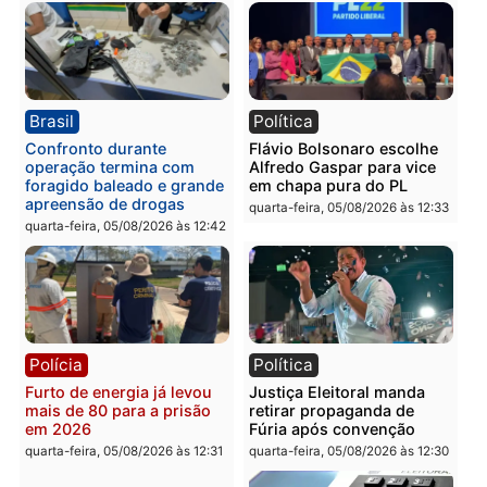
Política
Polícia
Violência domina o debate
O dinheiro do crime: PF
eleitoral e segurança vira
apreende R$ 2 milhões 
principal arma dos
Porto Velho e expõe
candidatos ao Governo de
esquema milionário de
Rondônia
lavagem
quarta-feira, 05/08/2026 às 12:48
quarta-feira, 05/08/2026 às 12:
Brasil
Política
Confronto durante
Flávio Bolsonaro escolhe
operação termina com
Alfredo Gaspar para vice
foragido baleado e grande
em chapa pura do PL