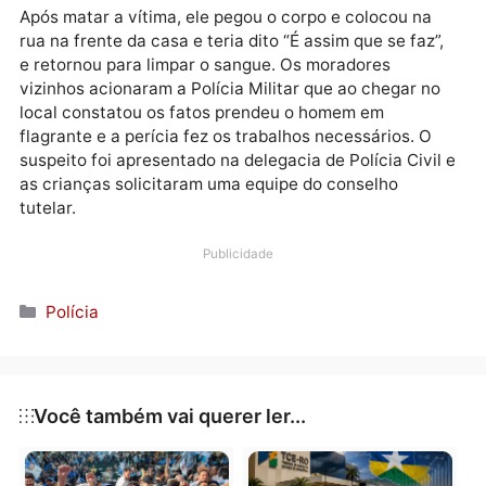
estava no centro da cidade e quando chegou em cas
começou uma discussão por motivos não revelados 
logo o suspeito se apossou de um facão e desferiu
vários golpes contra a mulher na frente dos filhos qu
pediam que ele não matassem a mãe.
Após matar a vítima, ele pegou o corpo e colocou na
rua na frente da casa e teria dito “É assim que se faz”
e retornou para limpar o sangue. Os moradores
vizinhos acionaram a Polícia Militar que ao chegar n
local constatou os fatos prendeu o homem em
flagrante e a perícia fez os trabalhos necessários. O
suspeito foi apresentado na delegacia de Polícia Civi
as crianças solicitaram uma equipe do conselho
tutelar.
Publicidade