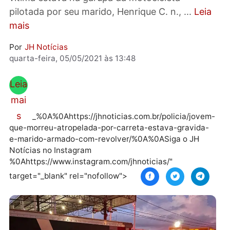
Bairro Balsa, em Porto Velho. Publicidade A
vítima estava na garupa da motocicleta
pilotada por seu marido, Henrique C. n., ...
Le
mais
Por
JH Notícias
quarta-feira, 05/05/2021 às 13:48
Leia
mai
s
_%0A%0Ahttps://jhnoticias.com.br/policia/jov
que-morreu-atropelada-por-carreta-estava-gravida
e-marido-armado-com-revolver/%0A%0ASiga o JH
Notícias no Instagram
%0Ahttps://www.instagram.com/jhnoticias/"
target="_blank" rel="nofollow">