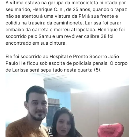
pela reportagem. Ela morreu no final da tarde de on
(4), ao ser atropelada por carreta na Avenida
Imigrantes, Bairro Balsa, em Porto Velho.
Publicidade
A vítima estava na garupa da motocicleta pilotada p
seu marido, Henrique C. n., de 25 anos, quando o rap
não se atentou à uma viatura da PM à sua frente e
colidiu na traseira da caminhonete. Larissa foi parar
embaixo da carreta e morreu atropelada. Henrique fo
socorrido pelo Samu e um revólver calibre 38 foi
encontrado em sua cintura.
Ele foi socorrido ao Hospital e Pronto Socorro João
Paulo II e ficou sob escolta de policiais penais. O cor
de Larissa será sepultado nesta quarta (5).