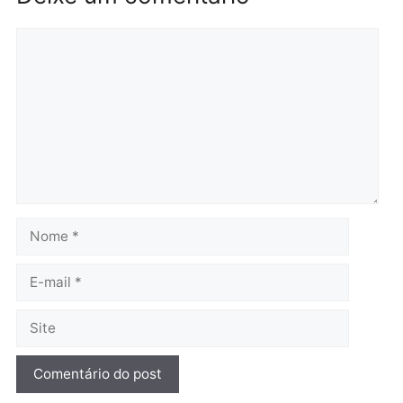
Rondônia
Médicos são investigados
por suspeita de receber
salário sem cumprir carga
Polícia
horária em RO
Operação Contemplados
quarta-feira, 05/08/2026 às 12:25
cumpre mandados e
prende investigado por
fraude na falsa oferta de
financiamentos
quarta-feira, 05/08/2026 às 12:
Polícia
Adolescentes são
apreendidos após furto em
farmácia na zona sul de