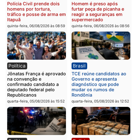
Polícia
Polícia
Três suspeitos ligados a
Homem é preso com
facção criminosa são
drogas durante ação da
presos por receptação e
PM no Castanheira
adulteração de veículos
quinta-feira, 06/08/2026 às 09:
em Porto Velho
quinta-feira, 06/08/2026 às 09:05
Polícia
Polícia
Polícia Civil prende dois
Homem é preso após
homens por tortura,
furtar peça de picanha e