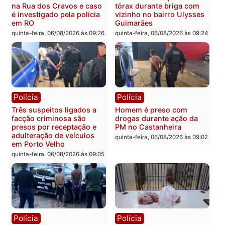
Política
Polícia
Ministro Dias Tofolli , do
Policiais militares
TSE, determina reabertura
recuperam moto furtada 
e processamento da ação
prendem trio na zona
que pode levar à perda do
Leste
mandato da prefeita de
quinta-feira, 06/08/2026 às 09:
Pimenta Bueno
quinta-feira, 06/08/2026 às 18:20
Polícia
Polícia
Jovem é encontrado morto
Homem é esfaqueado no
na Rua dos Cravos e caso
tórax durante briga com
é investigado pela polícia
vizinho no bairro Ulysse
em RO
Guimarães
quinta-feira, 06/08/2026 às 09:26
quinta-feira, 06/08/2026 às 09