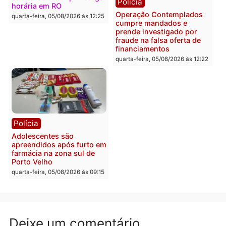
Polícia
Política
Furto de energia já levou
Justiça Eleitoral manda
mais de 80 para a prisão
retirar propaganda de
em 2026
Fúria após convenção
quarta-feira, 05/08/2026 às 12:31
quarta-feira, 05/08/2026 às 12:
Polícia
Com apenas 28% do
efetivo, Polícia Civil de
Rondônia tem maior déficit
Política
do país, aponta estudo
Convenções chegam ao
quarta-feira, 05/08/2026 às 12:29
fim e eleições de 2026
entram na reta decisiva 
Rondônia
quarta-feira, 05/08/2026 às 12: