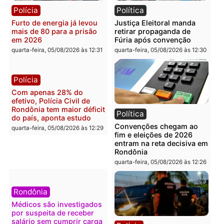
Política
Polícia
Violência domina o debate
O dinheiro do crime: PF
eleitoral e segurança vira
apreende R$ 2 milhões 
principal arma dos
Porto Velho e expõe
candidatos ao Governo de
esquema milionário de
Rondônia
lavagem
quarta-feira, 05/08/2026 às 12:48
quarta-feira, 05/08/2026 às 12:
Brasil
Política
Confronto durante
Flávio Bolsonaro escolhe
operação termina com
Alfredo Gaspar para vice
foragido baleado e grande
em chapa pura do PL
apreensão de drogas
quarta-feira, 05/08/2026 às 12:
quarta-feira, 05/08/2026 às 12:42