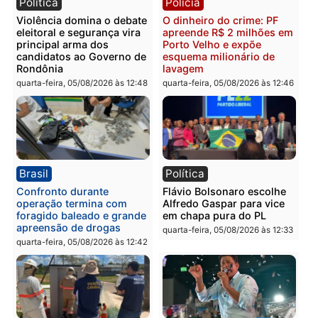
tráfico e posse de arma em
reagir a seguranças em
Itapuã
supermercado
quinta-feira, 06/08/2026 às 08:59
quinta-feira, 06/08/2026 às 08:
Política
Brasil
Jônatas França é aprovado
TCE reúne candidatos a
na convenção e
Governo e apresenta
confirmado candidato a
diagnóstico que pode
deputado federal pelo
mudar os rumos de
Republicanos
Rondônia
quarta-feira, 05/08/2026 às 15:52
quarta-feira, 05/08/2026 às 12: