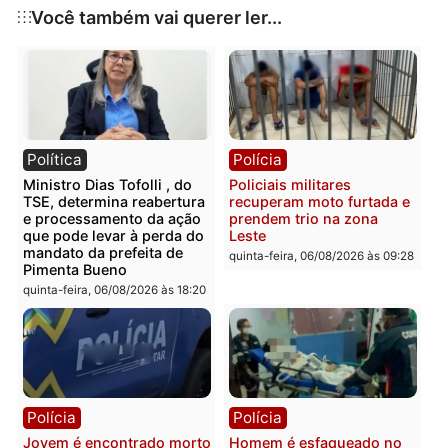
Publicidade
Categorias
Polícia
Você também vai querer ler...