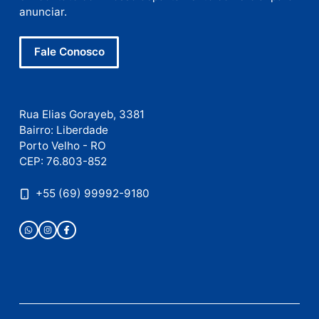
E-
mail
Site
Este site utiliza o Akismet para reduzir spam.
Saiba
como seus dados em comentários são processados
.
Publicidade