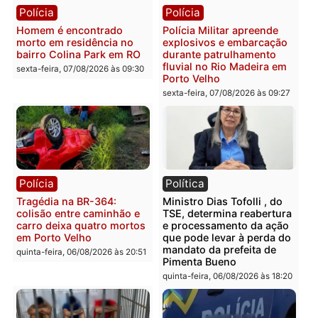
Polícia
Polícia
Casal é preso pela PRF
Polícia Civil deflagra
com mais de 72 quilos de
operação contra facção
mercúrio escondidos em
criminosa que atacava
estepe em Porto Velho
provedores de internet 
Rondônia
sexta-feira, 07/08/2026 às 09:38
sexta-feira, 07/08/2026 às 09:3
Polícia
Polícia
Homem é encontrado
Polícia Militar apreende
morto em residência no
explosivos e embarcaçã
bairro Colina Park em RO
durante patrulhamento