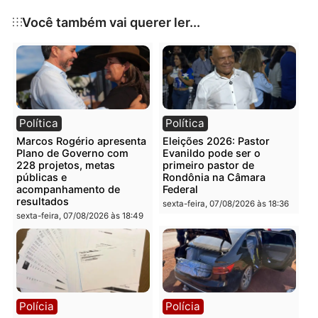
venda, depósito, transporte ou guarda de
madeira sem licença válida para o
armazenamento.
Publicidade
Categorias
Polícia
Você também vai querer ler...
Política
Política