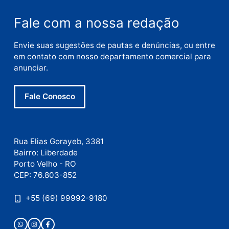
Nome
E-
mail
Site
Este site utiliza o Akismet para reduzir spam.
Saiba
como seus dados em comentários são processados
.