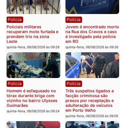
fluvial no Rio Madeira e
sexta-feira, 07/08/2026 às 09:30
Porto Velho
sexta-feira, 07/08/2026 às 09:2
Polícia
Política
Tragédia na BR-364:
Ministro Dias Tofolli , do
colisão entre caminhão e
TSE, determina reabertu
carro deixa quatro mortos
e processamento da açã
em Porto Velho
que pode levar à perda d
mandato da prefeita de
quinta-feira, 06/08/2026 às 20:51
Pimenta Bueno
quinta-feira, 06/08/2026 às 18: