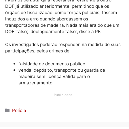
Depois o Instituto Brasileiro do Meio Ambiente e dos
Recursos Naturais Renováveis (Ibama), também
identificou o mesmo modus operandi de criação de
DOFs ideologicamente falsos.
“O Ibama identificou a possibilidade de criação de u
DOF cuja existência era aferível em pesquisas abert
mas que, no entanto, sua existência nos sistemas
internos da autarquia federal era referente a outro
DOF já utilizado anteriormente, permitindo que os
órgãos de fiscalização, como forças policiais, fosse
induzidos a erro quando abordassem os
transportadores de madeira. Nada mais era do que 
DOF ‘falso’, ideologicamente falso”, disse a PF.
Os investigados poderão responder, na medida de s
participações, pelos crimes de:
falsidade de documento público