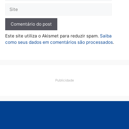
O dinheiro do crime: PF
apreende R$ 2 milhões em
Porto Velho e expõe
esquema milionário de
lavagem
quarta-feira, 05/08/2026 às 12:46
Deixe um comentário
Comentário