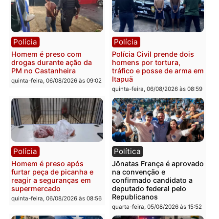
Polícia
Polícia
Policiais militares
Jovem é encontrado mor
recuperam moto furtada e
na Rua dos Cravos e cas
prendem trio na zona
é investigado pela políci
Leste
em RO
quinta-feira, 06/08/2026 às 09:28
quinta-feira, 06/08/2026 às 09:
Polícia
Polícia
Homem é esfaqueado no
Três suspeitos ligados a
tórax durante briga com
facção criminosa são
vizinho no bairro Ulysses
presos por receptação e
Guimarães
adulteração de veículos
em Porto Velho
quinta-feira, 06/08/2026 às 09:24
quinta-feira, 06/08/2026 às 09: