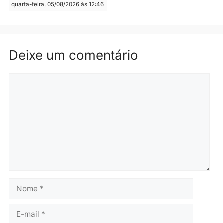
quinta-feira, 06/08/2026 às 08:56
quarta-feira, 05/08/2026 às 15:
Brasil
Política
TCE reúne candidatos ao
Violência domina o deba
Governo e apresenta
eleitoral e segurança vir
diagnóstico que pode
principal arma dos
mudar os rumos de
candidatos ao Governo 
Rondônia
Rondônia
quarta-feira, 05/08/2026 às 12:52
quarta-feira, 05/08/2026 às 12:
Polícia