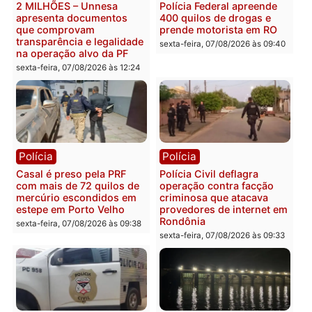
Marcos Rogério apresenta
Eleições 2026: Pastor
Plano de Governo com
Evanildo pode ser o
228 projetos, metas
primeiro pastor de
públicas e
Rondônia na Câmara
acompanhamento de
Federal
resultados
sexta-feira, 07/08/2026 às 18:3
sexta-feira, 07/08/2026 às 18:49
Polícia
Polícia
2 MILHÕES – Unnesa
Polícia Federal apreende
apresenta documentos
400 quilos de drogas e
que comprovam
prende motorista em RO
transparência e legalidade
sexta-feira, 07/08/2026 às 09:
na operação alvo da PF
sexta-feira, 07/08/2026 às 12:24