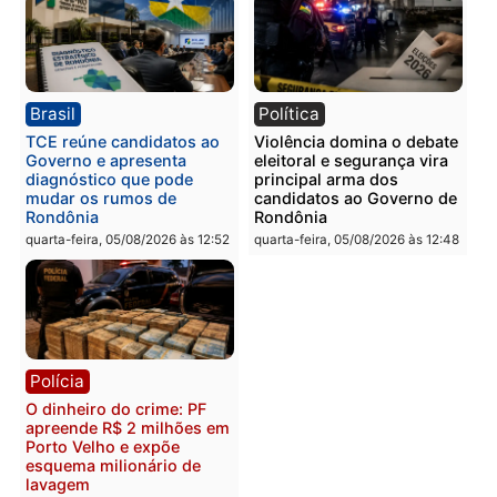
Polícia
Polícia
Homem é preso com
Polícia Civil prende dois
drogas durante ação da
homens por tortura,
PM no Castanheira
tráfico e posse de arma 
Itapuã
quinta-feira, 06/08/2026 às 09:02
quinta-feira, 06/08/2026 às 08:
Polícia
Política
Homem é preso após
Jônatas França é aprova
furtar peça de picanha e
na convenção e
reagir a seguranças em
confirmado candidato a
supermercado
deputado federal pelo
Republicanos