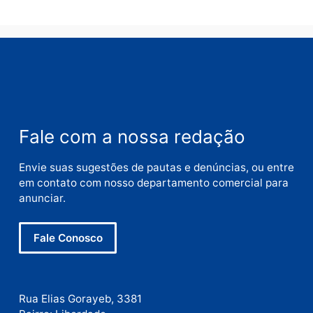
Nome
E-
mail
Site
Este site utiliza o Akismet para reduzir spam.
Saiba
como seus dados em comentários são processados
.