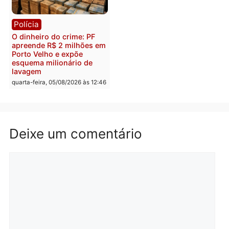
furtar peça de picanha e
na convenção e
reagir a seguranças em
confirmado candidato a
supermercado
deputado federal pelo
Republicanos
quinta-feira, 06/08/2026 às 08:56
quarta-feira, 05/08/2026 às 15:
Brasil
Política
TCE reúne candidatos ao
Violência domina o deba
Governo e apresenta
eleitoral e segurança vir
diagnóstico que pode
principal arma dos
mudar os rumos de
candidatos ao Governo 
Rondônia
Rondônia
quarta-feira, 05/08/2026 às 12:52
quarta-feira, 05/08/2026 às 12: