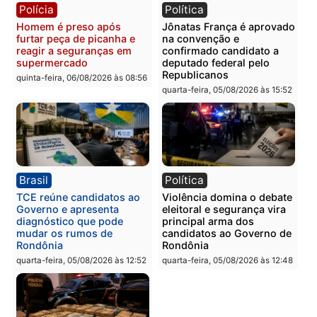
quinta-feira, 06/08/2026 às 09:24
quinta-feira, 06/08/2026 às 09:
Polícia
Polícia
Homem é preso com
Polícia Civil prende dois
drogas durante ação da
homens por tortura,
PM no Castanheira
tráfico e posse de arma 
Itapuã
quinta-feira, 06/08/2026 às 09:02
quinta-feira, 06/08/2026 às 08:
Polícia
Política
Homem é preso após
Jônatas França é aprova