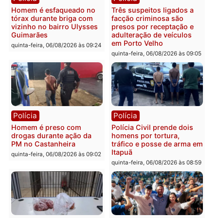
Polícia
Polícia
Policiais militares
Jovem é encontrado mor
recuperam moto furtada e
na Rua dos Cravos e cas
prendem trio na zona
é investigado pela políci
Leste
em RO
quinta-feira, 06/08/2026 às 09:28
quinta-feira, 06/08/2026 às 09:
Polícia
Polícia
Homem é esfaqueado no
Três suspeitos ligados a
tórax durante briga com
facção criminosa são
vizinho no bairro Ulysses
presos por receptação e
Guimarães
adulteração de veículos
em Porto Velho