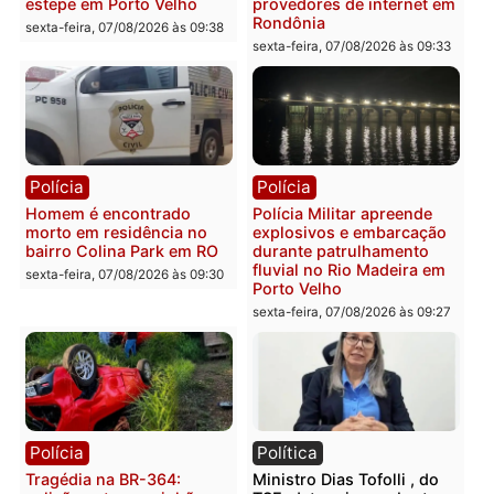
na operação alvo da PF
sexta-feira, 07/08/2026 às 12:24
Polícia
Polícia
Casal é preso pela PRF
Polícia Civil deflagra
com mais de 72 quilos de
operação contra facção
mercúrio escondidos em
criminosa que atacava
estepe em Porto Velho
provedores de internet 
Rondônia
sexta-feira, 07/08/2026 às 09:38
sexta-feira, 07/08/2026 às 09:3
Polícia
Polícia