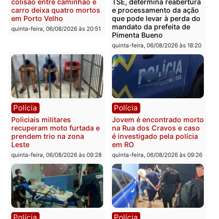
Homem é encontrado
Polícia Militar apreende
morto em residência no
explosivos e embarcaçã
bairro Colina Park em RO
durante patrulhamento
fluvial no Rio Madeira e
sexta-feira, 07/08/2026 às 09:30
Porto Velho
sexta-feira, 07/08/2026 às 09:2
Polícia
Política
Tragédia na BR-364:
Ministro Dias Tofolli , do
colisão entre caminhão e
TSE, determina reabertu
carro deixa quatro mortos
e processamento da açã
em Porto Velho
que pode levar à perda d
mandato da prefeita de
quinta-feira, 06/08/2026 às 20:51
Pimenta Bueno
quinta-feira, 06/08/2026 às 18: