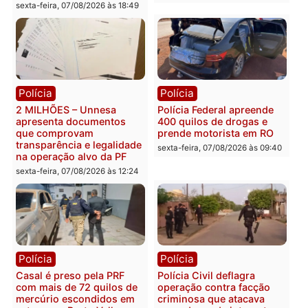
Política
Política
Marcos Rogério apresenta
Eleições 2026: Pastor
Plano de Governo com
Evanildo pode ser o
228 projetos, metas
primeiro pastor de
públicas e
Rondônia na Câmara
acompanhamento de
Federal
resultados
sexta-feira, 07/08/2026 às 18:3
sexta-feira, 07/08/2026 às 18:49
Polícia
Polícia
2 MILHÕES – Unnesa
Polícia Federal apreende
apresenta documentos
400 quilos de drogas e
que comprovam
prende motorista em RO
transparência e legalidade
sexta-feira, 07/08/2026 às 09: