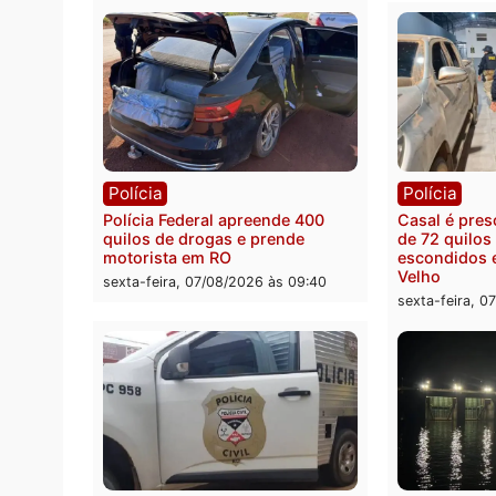
Política
Polít
Marcos Rogério apresenta Plano
Eleiçõ
de Governo com 228 projetos,
pode s
metas públicas e
Rondô
acompanhamento de resultados
sexta-
sexta-feira, 07/08/2026 às 18:49
Polícia
Políc