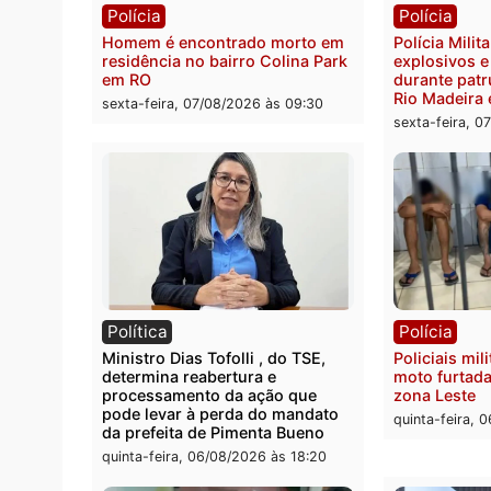
Polícia Federal apreende 400
Casal
quilos de drogas e prende
de 72 
motorista em RO
escon
Velho
sexta-feira, 07/08/2026 às 09:40
sexta-
Polícia
Políc
Homem é encontrado morto em
Políci
residência no bairro Colina Park
explo
em RO
durant
Rio M
sexta-feira, 07/08/2026 às 09:30
sexta-