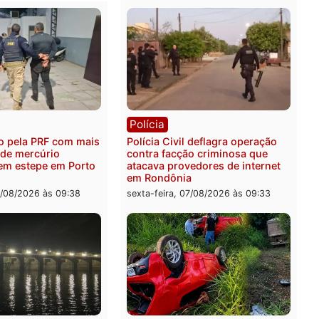
ica
Polícia
es 2026: Pastor Evanildo
2 MILHÕES – Unnesa apre
er o primeiro pastor de
documentos que compro
nia na Câmara Federal
transparência e legalidad
operação alvo da PF
feira, 07/08/2026 às 18:36
sexta-feira, 07/08/2026 às 1
ia
Polícia