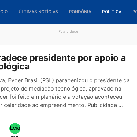
🏠 INÍCIO
ÚLTIMAS NOTÍCIAS
RONDÔNIA
POL
Publicidade
 agradece presidente por apo
ecnológica
slativa, Eyder Brasil (PSL) parabenizou o presi
io ao projeto de mediação tecnológica, aprova
O parecer foi feito em plenário e a votação acon
sa dar celeridade ao empreendimento. Publicida