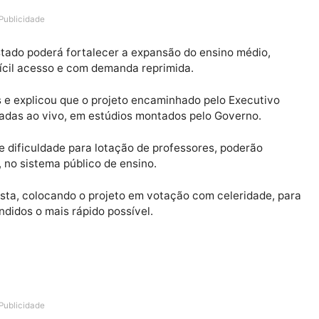
a, Eyder Brasil (PSL) parabenizou o presidente da Casa
iação tecnológica, aprovado na sessão da tarde de ter
votação aconteceu em seguida, para que o Executivo poss
Publicidade
 do Estado poderá fortalecer a expansão do ensino méd
de difícil acesso e com demanda reprimida.
utados e explicou que o projeto encaminhado pelo Exec
ministradas ao vivo, em estúdios montados pelo Govern
 existe dificuldade para lotação de professores, poder
ógica, no sistema público de ensino.