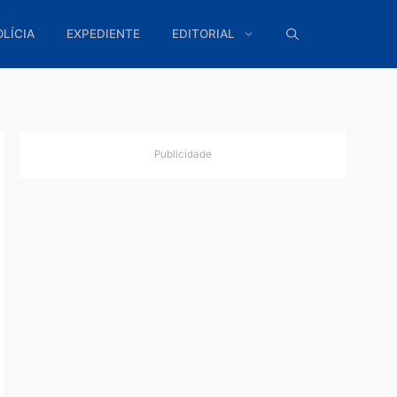
ÍTICA
POLÍCIA
EXPEDIENTE
EDITORIAL
Publicidade
io a
dente da
do na
teceu
de ...