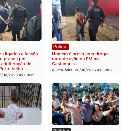
ia
Polícia
ais militares recuperam
Jovem é encontrado mort
urtada e prendem trio na
Rua dos Cravos e caso é
Leste
investigado pela polícia 
-feira, 06/08/2026 às 09:28
quinta-feira, 06/08/2026 às 