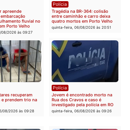
 é preso pela PRF com mais
Polícia Civil deflagra ope
quilos de mercúrio
contra facção criminosa 
didos em estepe em Porto
atacava provedores de int
em Rondônia
feira, 07/08/2026 às 09:38
sexta-feira, 07/08/2026 às 0
ia
Polícia
a Militar apreende
Tragédia na BR-364: colis
sivos e embarcação
entre caminhão e carro de
e patrulhamento fluvial no
quatro mortos em Porto V
adeira em Porto Velho
quinta-feira, 06/08/2026 às 2
feira, 07/08/2026 às 09:27