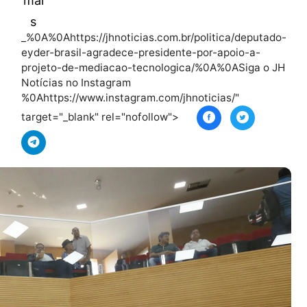
Leia
mai
s
_%0A%0Ahttps://jhnoticias.com.br/politica/d
eyder-brasil-agradece-presidente-por-apoio
projeto-de-mediacao-tecnologica/%0A%0ASi
Notícias no Instagram
%0Ahttps://www.instagram.com/jhnoticias/"
target="_blank" rel="nofollow">