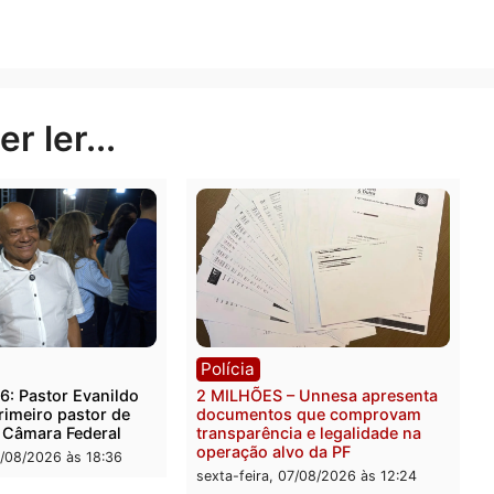
 proposta, colocando o projeto em votação com celerid
m atendidos o mais rápido possível.
Publicidade
rer ler...