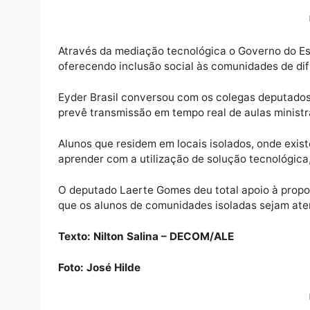
O líder do Governo na Assembleia Legislativ
Gomes (PSDB), pelo apoio ao projeto de med
(26). O parecer foi feito em plenário e a 
celeridade ao empreendimento.
Através da mediação tecnológica o Governo
oferecendo inclusão social às comunidades 
Eyder Brasil conversou com os colegas dep
prevê transmissão em tempo real de aulas 
Alunos que residem em locais isolados, onde
aprender com a utilização de solução tecnol