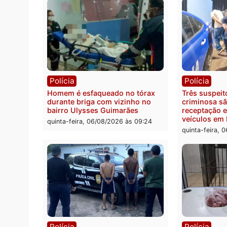
Política
Políc
Ministro Dias Tofolli , do TSE,
Polici
determina reabertura e
moto f
processamento da ação que
zona 
pode levar à perda do mandato
quinta
da prefeita de Pimenta Bueno
quinta-feira, 06/08/2026 às 18:20