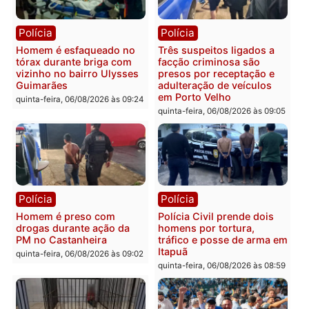
quinta-feira, 06/08/2026 às 18:
Polícia
Polícia
Policiais militares
Jovem é encontrado mor
recuperam moto furtada e
na Rua dos Cravos e cas
prendem trio na zona
é investigado pela políci
Leste
em RO
quinta-feira, 06/08/2026 às 09:28
quinta-feira, 06/08/2026 às 09:
Polícia
Polícia
Homem é esfaqueado no
Três suspeitos ligados a
tórax durante briga com
facção criminosa são