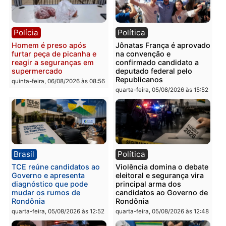
vizinho no bairro Ulysses
presos por receptação e
Guimarães
adulteração de veículos
em Porto Velho
quinta-feira, 06/08/2026 às 09:24
quinta-feira, 06/08/2026 às 09:
Polícia
Polícia
Homem é preso com
Polícia Civil prende dois
drogas durante ação da
homens por tortura,
PM no Castanheira
tráfico e posse de arma 
Itapuã
quinta-feira, 06/08/2026 às 09:02
quinta-feira, 06/08/2026 às 08: