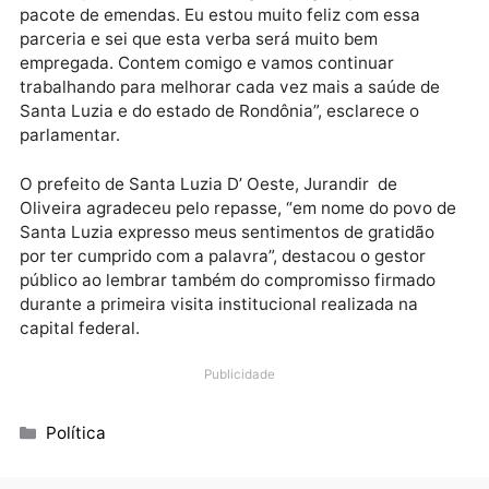
O deputado federal Dr. Fernando Máximo explica co
iniciou a aproximação entre os gestores públicos e o
Legislativo Federal. “Eles estiveram comigo, em meu
gabinete em Brasília, para solicitar recursos. Lá atrá
me comprometi com eles e agora trago o primeiro
pacote de emendas. Eu estou muito feliz com essa
parceria e sei que esta verba será muito bem
empregada. Contem comigo e vamos continuar
trabalhando para melhorar cada vez mais a saúde de
Santa Luzia e do estado de Rondônia”, esclarece o
parlamentar.
O prefeito de Santa Luzia D’ Oeste, Jurandir de
Oliveira agradeceu pelo repasse, “em nome do povo 
Santa Luzia expresso meus sentimentos de gratidão
por ter cumprido com a palavra”, destacou o gestor
público ao lembrar também do compromisso firmado