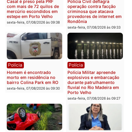
apresenta documentos
400 quilos de drogas e
que comprovam
prende motorista em RO
transparência e legalidade
sexta-feira, 07/08/2026 às 09:
na operação alvo da PF
sexta-feira, 07/08/2026 às 12:24
Polícia
Polícia
Casal é preso pela PRF
Polícia Civil deflagra
com mais de 72 quilos de
operação contra facção
mercúrio escondidos em
criminosa que atacava
estepe em Porto Velho
provedores de internet 
Rondônia
sexta-feira, 07/08/2026 às 09:38
sexta-feira, 07/08/2026 às 09:3