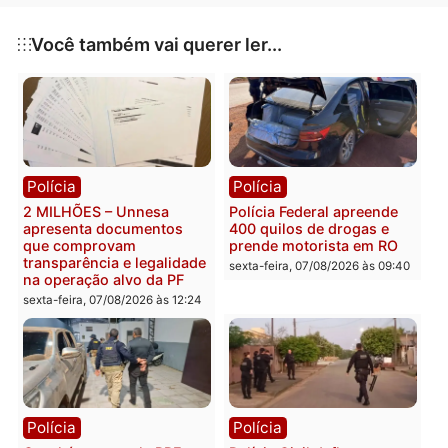
durante a primeira visita institucional realizada na
capital federal.
Publicidade
Categorias
Política
Você também vai querer ler...
Polícia
Polícia
2 MILHÕES – Unnesa
Polícia Federal apreende