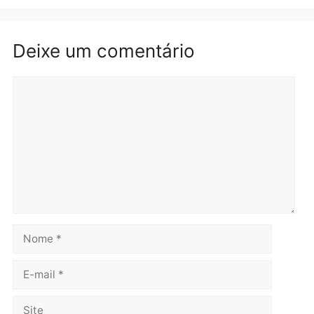
Polícia
Brasil
O dinheiro do crime: PF
Confronto durante
apreende R$ 2 milhões em
operação termina com
Porto Velho e expõe
foragido baleado e gran
esquema milionário de
apreensão de drogas
lavagem
quarta-feira, 05/08/2026 às 12:
quarta-feira, 05/08/2026 às 12:46
Política
Flávio Bolsonaro escolhe
Alfredo Gaspar para vice
em chapa pura do PL