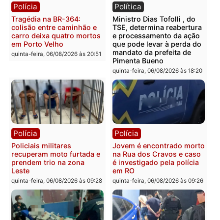
Polícia
Polícia
Homem é encontrado
Polícia Militar apreende
morto em residência no
explosivos e embarcaçã
bairro Colina Park em RO
durante patrulhamento
fluvial no Rio Madeira e
sexta-feira, 07/08/2026 às 09:30
Porto Velho
sexta-feira, 07/08/2026 às 09:2
Polícia
Política
Tragédia na BR-364:
Ministro Dias Tofolli , do
colisão entre caminhão e
TSE, determina reabertu
carro deixa quatro mortos
e processamento da açã
em Porto Velho
que pode levar à perda d
mandato da prefeita de
quinta-feira, 06/08/2026 às 20:51
Pimenta Bueno