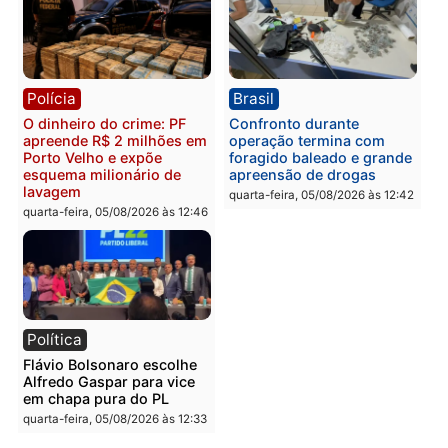
Polícia
Política
Homem é preso após
Jônatas França é aprova
furtar peça de picanha e
na convenção e
reagir a seguranças em
confirmado candidato a
supermercado
deputado federal pelo
Republicanos
quinta-feira, 06/08/2026 às 08:56
quarta-feira, 05/08/2026 às 15:
Brasil
Política
TCE reúne candidatos ao
Violência domina o deba
Governo e apresenta
eleitoral e segurança vir
diagnóstico que pode
principal arma dos
mudar os rumos de
candidatos ao Governo 
Rondônia
Rondônia
quarta-feira, 05/08/2026 às 12:52
quarta-feira, 05/08/2026 às 12: