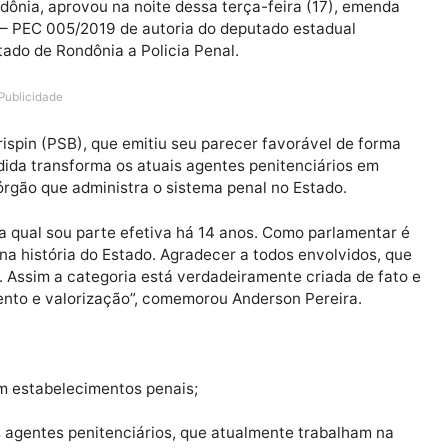
de Rondônia, aprovou na noite dessa terça-feira (17), 
tuição – PEC 005/2019 de autoria do deputado estadual
 do Estado de Rondônia a Policia Penal.
Publicidade
ael Crispin (PSB), que emitiu seu parecer favorável de
tos, medida transforma os atuais agentes penitenciários
lada ao órgão que administra o sistema penal no Estado.
oria, a qual sou parte efetiva há 14 anos. Como parlam
tiva na história do Estado. Agradecer a todos envolvi
rnada. Assim a categoria está verdadeiramente criada 
nhecimento e valorização”, comemorou Anderson Pereira