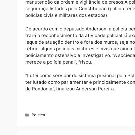
A PEC define ainda que:
Os policiais penais deverão atuar na segu
Serão escolhidos por concurso público;
A corporação também será composta pelos a
manutenção da ordem e vigilância de presos
segurança listados pela Constituição (polícia
polícias civis e militares dos estados).
De acordo com o deputado Anderson, a políc
trará o reconhecimento da atividade policial
leque de atuação dentro e fora dos muros, s
retirar alguns policiais militares e civis 
policiamento ostensivo e investigativo. “A 
merece a polícia penal”, frisou.
“Lutei como servidor do sistema prisional pe