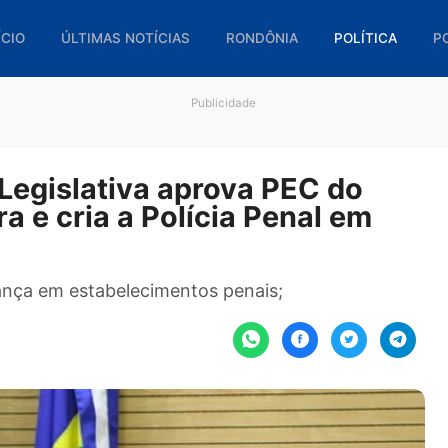
🏠 INÍCIO
ÚLTIMAS NOTÍCIAS
RONDÔNIA
POL
Publicidade
a Legislativa aprova PEC d
ira e cria a Polícia Penal e
 segurança em estabelecimentos penais;