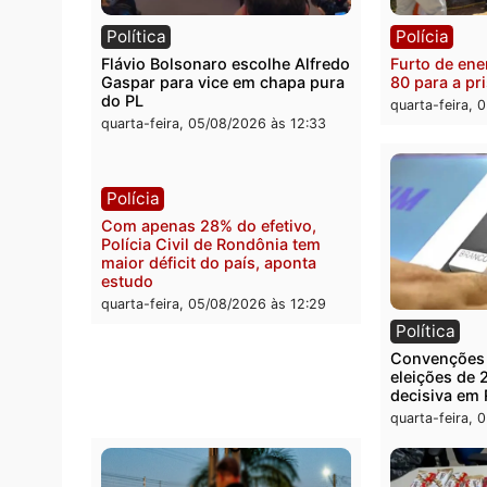
Política
Políc
Violência domina o debate
O dinh
eleitoral e segurança vira
apree
principal arma dos candidatos
Velho
ao Governo de Rondônia
milion
quarta-feira, 05/08/2026 às 12:48
quarta
Política
Políc
Flávio Bolsonaro escolhe Alfredo
Furto 
Gaspar para vice em chapa pura
80 pa