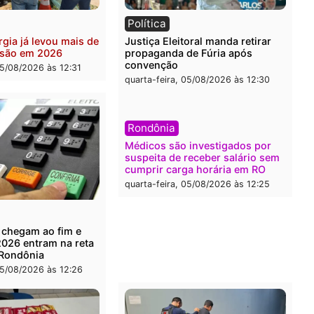
ia
Brasil
eiro do crime: PF
Confronto durante opera
nde R$ 2 milhões em Porto
termina com foragido bal
 e expõe esquema
grande apreensão de dro
ário de lavagem
quarta-feira, 05/08/2026 às 
-feira, 05/08/2026 às 12:46
ia
Política
de energia já levou mais de
Justiça Eleitoral manda re
ra a prisão em 2026
propaganda de Fúria apó