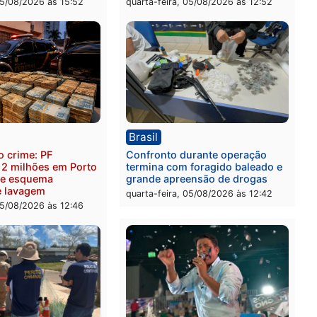
ica
Brasil
as França é aprovado na
TCE reúne candidatos ao
nção e confirmado
Governo e apresenta
ato a deputado federal
diagnóstico que pode mu
Republicanos
rumos de Rondônia
-feira, 05/08/2026 às 15:52
quarta-feira, 05/08/2026 às 