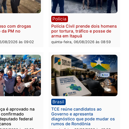
ia
Polícia
 é encontrado morto na
Homem é esfaqueado no 
os Cravos e caso é
durante briga com vizinh
igado pela polícia em RO
bairro Ulysses Guimarães
-feira, 06/08/2026 às 09:26
quinta-feira, 06/08/2026 às 
ia
Polícia
 é preso com drogas
Polícia Civil prende dois
te ação da PM no
por tortura, tráfico e pos
nheira
arma em Itapuã
-feira, 06/08/2026 às 09:02
quinta-feira, 06/08/2026 às 