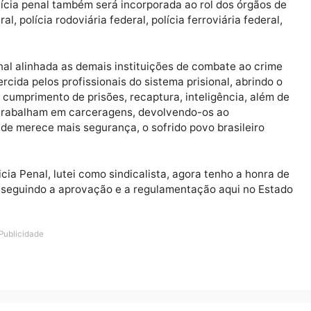
rança em estabelecimentos penais;
tuais agentes penitenciários, que atualmente trabalh
;A polícia penal também será incorporada ao rol dos ó
 federal, polícia rodoviária federal, polícia ferroviária 
ia penal alinhada as demais instituições de combate a
 já exercida pelos profissionais do sistema prisional, ab
eja no cumprimento de prisões, recaptura, inteligência,
que ainda trabalham em carceragens, devolvendo-os ao
sociedade merece mais segurança, o sofrido povo brasil
la Policia Penal, lutei como sindicalista, agora tenho a