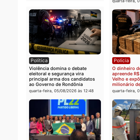
Polícia
Polít
Homem é preso após furtar peça
Jônat
de picanha e reagir a seguranças
conve
em supermercado
candid
pelo 
quinta-feira, 06/08/2026 às 08:56
quarta