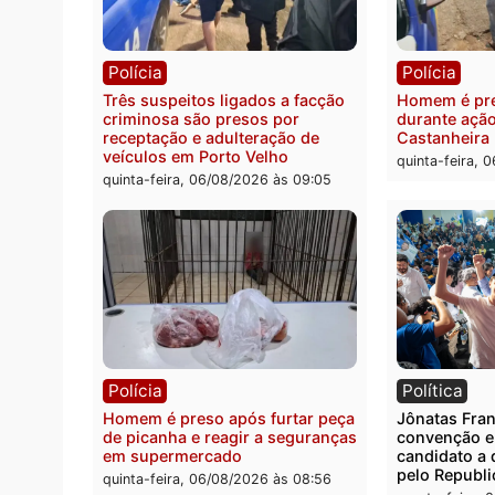
Polícia
Políc
Policiais militares recuperam
Jovem
moto furtada e prendem trio na
Rua d
zona Leste
invest
quinta-feira, 06/08/2026 às 09:28
quinta
Polícia
Políc
Três suspeitos ligados a facção
Homem
criminosa são presos por
duran
receptação e adulteração de
Casta
veículos em Porto Velho
quinta
quinta-feira, 06/08/2026 às 09:05