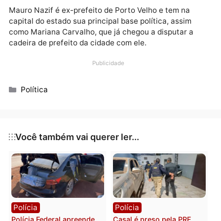
parlamentares de Rondônia na Câmara Federal
possuem vinte ou mais assessores parlamentares. E
um momento de corte de gastos, essa diferença ent
gabinetes que possuem a mesma função deve ser
esclarecida à sociedade.
Mauro Nazif é ex-prefeito de Porto Velho e tem na
capital do estado sua principal base política, assim
como Mariana Carvalho, que já chegou a disputar a
cadeira de prefeito da cidade com ele.
Publicidade
Categorias
Política