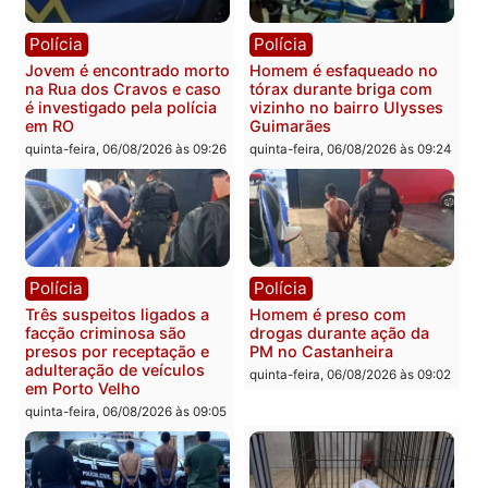
Política
Polícia
Ministro Dias Tofolli , do
Policiais militares
TSE, determina reabertura
recuperam moto furtada 
e processamento da ação
prendem trio na zona
que pode levar à perda do
Leste
mandato da prefeita de
quinta-feira, 06/08/2026 às 09:
Pimenta Bueno
quinta-feira, 06/08/2026 às 18:20
Polícia
Polícia
Jovem é encontrado morto
Homem é esfaqueado no
na Rua dos Cravos e caso
tórax durante briga com
é investigado pela polícia
vizinho no bairro Ulysse
em RO
Guimarães