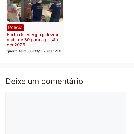
Política
Polícia
Violência domina o debate
O dinheiro do crime: PF
eleitoral e segurança vira
apreende R$ 2 milhões 
principal arma dos
Porto Velho e expõe
candidatos ao Governo de
esquema milionário de
Rondônia
lavagem
quarta-feira, 05/08/2026 às 12:48
quarta-feira, 05/08/2026 às 12:
Brasil
Política
Confronto durante
Flávio Bolsonaro escolhe
operação termina com
Alfredo Gaspar para vice
foragido baleado e grande
em chapa pura do PL
apreensão de drogas
quarta-feira, 05/08/2026 às 12:
quarta-feira, 05/08/2026 às 12:42