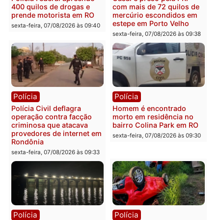
Você também vai querer ler...
Polícia
Polícia
Polícia Federal apreende
Casal é preso pela PRF
400 quilos de drogas e
com mais de 72 quilos d
prende motorista em RO
mercúrio escondidos em
estepe em Porto Velho
sexta-feira, 07/08/2026 às 09:40
sexta-feira, 07/08/2026 às 09:3
Polícia
Polícia
Polícia Civil deflagra
Homem é encontrado