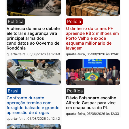
homens por tortura,
furtar peça de picanha e
tráfico e posse de arma em
reagir a seguranças em
Itapuã
supermercado
quinta-feira, 06/08/2026 às 08:59
quinta-feira, 06/08/2026 às 08:
Política
Brasil
Jônatas França é aprovado
TCE reúne candidatos a
na convenção e
Governo e apresenta
confirmado candidato a
diagnóstico que pode
deputado federal pelo
mudar os rumos de
Republicanos
Rondônia
quarta-feira, 05/08/2026 às 15:52
quarta-feira, 05/08/2026 às 12: