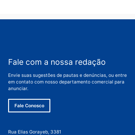
Nome
E-
mail
Site
Este site utiliza o Akismet para reduzir spam.
Saiba
como seus dados em comentários são processados
.