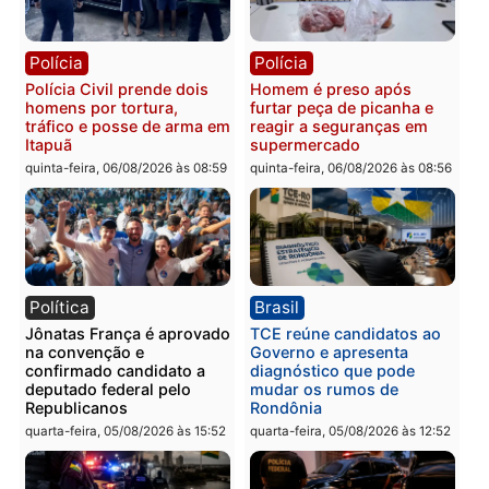
quinta-feira, 06/08/2026 às 09:26
quinta-feira, 06/08/2026 às 09
Polícia
Polícia
Três suspeitos ligados a
Homem é preso com
facção criminosa são
drogas durante ação da
presos por receptação e
PM no Castanheira
adulteração de veículos
quinta-feira, 06/08/2026 às 09:
em Porto Velho
quinta-feira, 06/08/2026 às 09:05
Polícia
Polícia
Polícia Civil prende dois
Homem é preso após