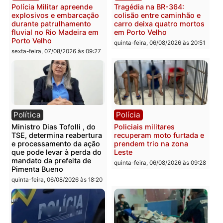
operação contra facção
morto em residência no
criminosa que atacava
bairro Colina Park em R
provedores de internet em
sexta-feira, 07/08/2026 às 09:3
Rondônia
sexta-feira, 07/08/2026 às 09:33
Polícia
Polícia
Polícia Militar apreende
Tragédia na BR-364:
explosivos e embarcação
colisão entre caminhão e
durante patrulhamento
carro deixa quatro mort
fluvial no Rio Madeira em
em Porto Velho
Porto Velho
quinta-feira, 06/08/2026 às 20:
sexta-feira, 07/08/2026 às 09:27