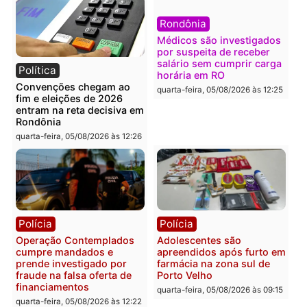
Política
Polícia
Flávio Bolsonaro escolhe
Furto de energia já levou
Alfredo Gaspar para vice
mais de 80 para a prisão
em chapa pura do PL
em 2026
quarta-feira, 05/08/2026 às 12:33
quarta-feira, 05/08/2026 às 12:
Polícia
Com apenas 28% do
efetivo, Polícia Civil de
Rondônia tem maior défic
Política
do país, aponta estudo
Justiça Eleitoral manda
quarta-feira, 05/08/2026 às 12:
retirar propaganda de
Fúria após convenção
quarta-feira, 05/08/2026 às 12:30
Rondônia