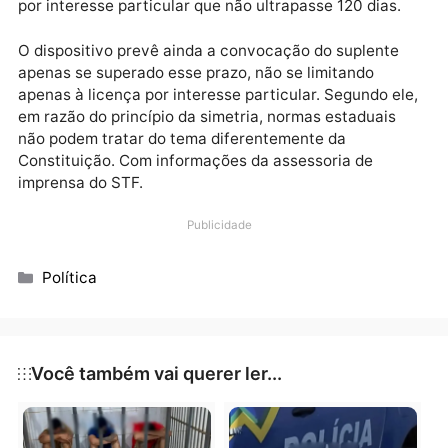
contesta a proibição de perda do mandato no caso d
afastamento, independentemente do prazo da licenç
Segundo Aras, as normas violam o artigo 56 da
Constituição Federal, que determina a preservação 
mandato de congressista somente em caso de licen
por interesse particular que não ultrapasse 120 dias.
O dispositivo prevê ainda a convocação do suplente
apenas se superado esse prazo, não se limitando
apenas à licença por interesse particular. Segundo e
em razão do princípio da simetria, normas estaduais
não podem tratar do tema diferentemente da
Constituição. Com informações da assessoria de
imprensa do STF.
Publicidade