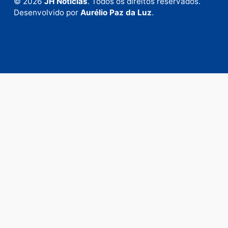
em contato com nosso departamento comercial pa
anunciar.
Fale Conosco
Rua Elias Gorayeb, 3381
Bairro: Liberdade
Porto Velho - RO
CEP: 76.803-852
+55 (69) 99992-9180