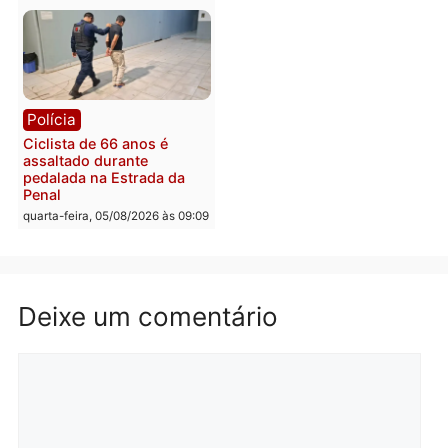
Médicos são investigado
por suspeita de receber
salário sem cumprir car
Política
horária em RO
Convenções chegam ao
quarta-feira, 05/08/2026 às 12:
fim e eleições de 2026
entram na reta decisiva em
Rondônia
quarta-feira, 05/08/2026 às 12:26
Polícia
Polícia
Operação Contemplados
Adolescentes são
cumpre mandados e
apreendidos após furto 
prende investigado por
farmácia na zona sul de
fraude na falsa oferta de
Porto Velho
financiamentos
quarta-feira, 05/08/2026 às 09:
quarta-feira, 05/08/2026 às 12:22