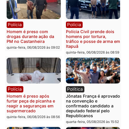
Polícia
Polícia
Homem é esfaqueado no
Três suspeitos ligados a
tórax durante briga com
facção criminosa são
vizinho no bairro Ulysses
presos por receptação e
Guimarães
adulteração de veículos
em Porto Velho
quinta-feira, 06/08/2026 às 09:24
quinta-feira, 06/08/2026 às 09:
Polícia
Polícia
Homem é preso com
Polícia Civil prende dois
drogas durante ação da
homens por tortura,
PM no Castanheira
tráfico e posse de arma 
Itapuã
quinta-feira, 06/08/2026 às 09:02