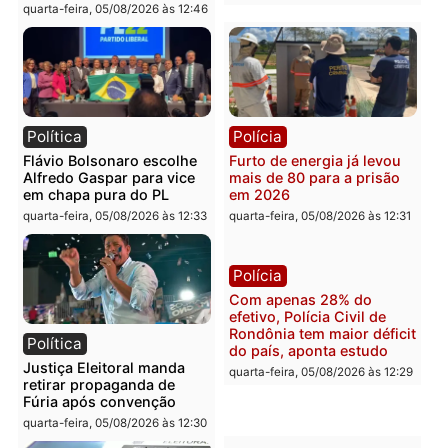
Governo e apresenta
eleitoral e segurança vir
diagnóstico que pode
principal arma dos
mudar os rumos de
candidatos ao Governo 
Rondônia
Rondônia
quarta-feira, 05/08/2026 às 12:52
quarta-feira, 05/08/2026 às 12:
Polícia
Brasil
O dinheiro do crime: PF
Confronto durante
apreende R$ 2 milhões em
operação termina com
Porto Velho e expõe
foragido baleado e gran
esquema milionário de
apreensão de drogas
lavagem
quarta-feira, 05/08/2026 às 12:
quarta-feira, 05/08/2026 às 12:46