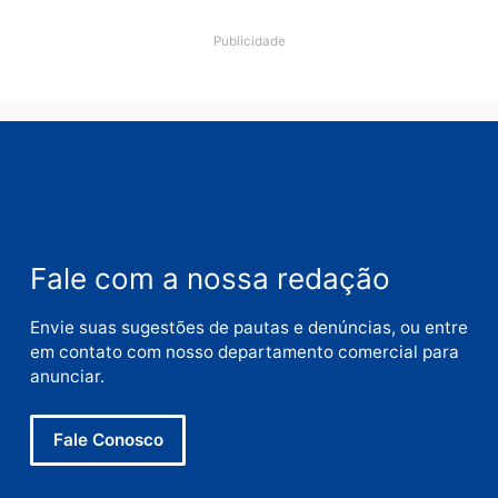
Nome
E-
mail
Site
Este site utiliza o Akismet para reduzir spam.
Saiba
como seus dados em comentários são processados
.