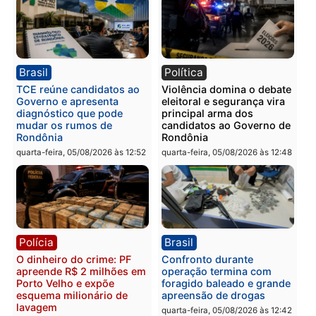
quinta-feira, 06/08/2026 às 08:
Polícia
Política
Homem é preso após
Jônatas França é aprova
furtar peça de picanha e
na convenção e
reagir a seguranças em
confirmado candidato a
supermercado
deputado federal pelo
Republicanos
quinta-feira, 06/08/2026 às 08:56
quarta-feira, 05/08/2026 às 15:
Brasil
Política
TCE reúne candidatos ao
Violência domina o deba