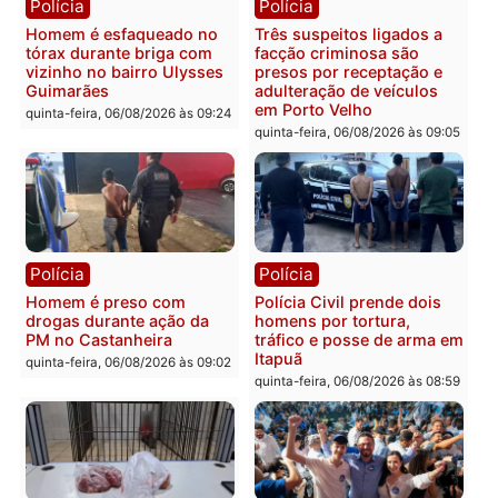
em Porto Velho
que pode levar à perda d
mandato da prefeita de
quinta-feira, 06/08/2026 às 20:51
Pimenta Bueno
quinta-feira, 06/08/2026 às 18:
Polícia
Polícia
Policiais militares
Jovem é encontrado mor
recuperam moto furtada e
na Rua dos Cravos e cas
prendem trio na zona
é investigado pela políci
Leste
em RO
quinta-feira, 06/08/2026 às 09:28
quinta-feira, 06/08/2026 às 09: