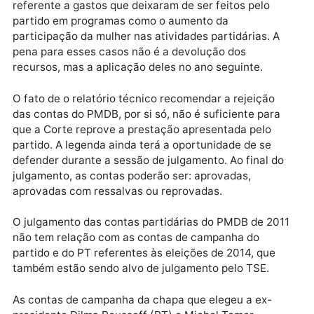
apontadas no parecer conclusivo já haviam sido
repassadas para a defesa do PMDB e não foram
esclarecidas. Em 2011, o PMDB recebeu R$ 44,5
milhões, sendo R$ 39,5 milhões oriundos do Fundo
Partidário e outros R$ 5 milhões originados em
doações, contribuições e outras fontes.
O total de gastos irregulares apontado pela Asepa fo
de R$ 2,5 milhões, mas somente R$ 1 milhão é passív
de devolução, porque o restante (R$ 1,5 milhão) é
referente a gastos que deixaram de ser feitos pelo
partido em programas como o aumento da
participação da mulher nas atividades partidárias. A
pena para esses casos não é a devolução dos
recursos, mas a aplicação deles no ano seguinte.
O fato de o relatório técnico recomendar a rejeição
das contas do PMDB, por si só, não é suficiente para