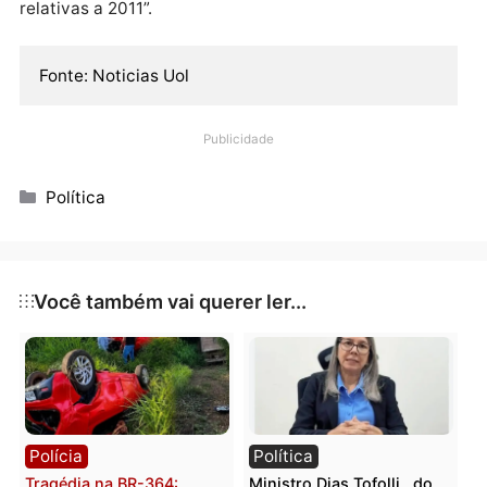
Segundo o ministro do STF (Supremo Tribunal Federa
Luiz Fux, o julgamento da chapa Dilma-Temer pode
acontecer ainda neste semestre.
Outro lado
Procurado pela reportagem, Eunício Oliveira disse, p
meio de sua assessoria de imprensa, que “o PMDB va
prestar ao TSE todos os esclarecimentos”.
O senador Valdir Raupp, por sua vez, disse que a
“assessoria jurídica do partido prestou todas
informações ao TSE sobre a prestação de contas
relativas a 2011”.
Fonte: Noticias Uol