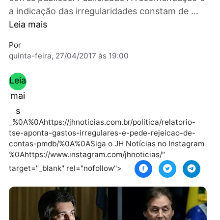
pediu que o PMDB devolva R$ 1 milhão aos
cofres públicos. Publicidade A recomendação
a indicação das irregularidades constam de ..
Leia mais
Por
quinta-feira, 27/04/2017 às 19:00
Leia
mai
s
_%0A%0Ahttps://jhnoticias.com.br/politica/relatorio-
tse-aponta-gastos-irregulares-e-pede-rejeicao-de-
contas-pmdb/%0A%0ASiga o JH Notícias no Instagr
%0Ahttps://www.instagram.com/jhnoticias/"
target="_blank" rel="nofollow">