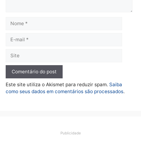
horária em RO
Convenções chegam ao
quarta-feira, 05/08/2026 às 12:
fim e eleições de 2026
entram na reta decisiva em
Rondônia
quarta-feira, 05/08/2026 às 12:26
Polícia
Operação Contemplados
cumpre mandados e
prende investigado por
fraude na falsa oferta de
financiamentos
quarta-feira, 05/08/2026 às 12:22