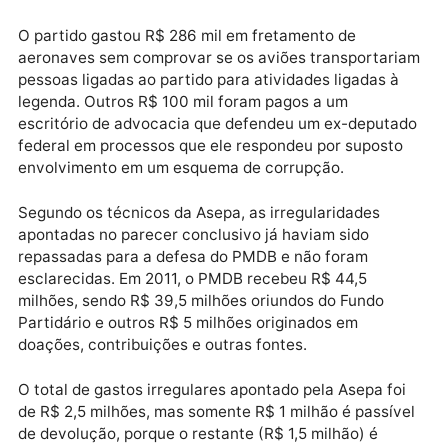
Raupp (PMDB-RO). O tesoureiro era o atual presiden
do Senado, Eunício Oliveira (PMDB-CE).
Entre as irregularidades apontadas pelos técnicos d
TSE estão a ausência de comprovantes de embarqu
em voos comprados com dinheiro do Fundo Partidári
e a contratação de serviços sem vinculação às
atividades partidárias.
O partido gastou R$ 286 mil em fretamento de
aeronaves sem comprovar se os aviões transportar
pessoas ligadas ao partido para atividades ligadas à
legenda. Outros R$ 100 mil foram pagos a um
escritório de advocacia que defendeu um ex-deputa
federal em processos que ele respondeu por suposto
envolvimento em um esquema de corrupção.
Segundo os técnicos da Asepa, as irregularidades