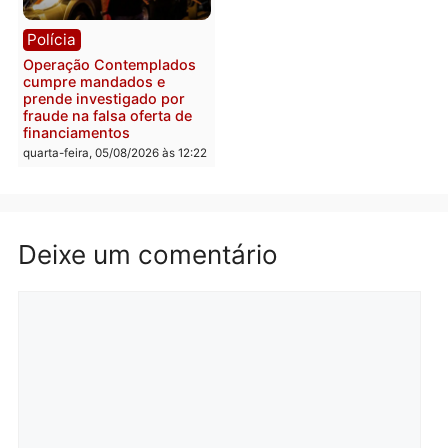
Flávio Bolsonaro escolhe
Furto de energia já levou
Alfredo Gaspar para vice
mais de 80 para a prisão
em chapa pura do PL
em 2026
quarta-feira, 05/08/2026 às 12:33
quarta-feira, 05/08/2026 às 12:
Polícia
Com apenas 28% do
efetivo, Polícia Civil de
Rondônia tem maior défic
Política
do país, aponta estudo
Justiça Eleitoral manda
quarta-feira, 05/08/2026 às 12:
retirar propaganda de
Fúria após convenção
quarta-feira, 05/08/2026 às 12:30
Rondônia
Médicos são investigado
por suspeita de receber
salário sem cumprir car
Política