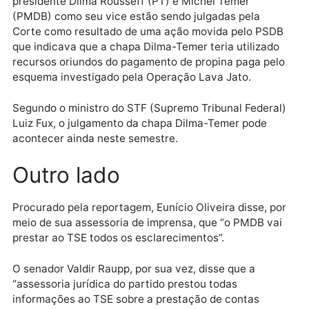
que a Corte reprove a prestação apresentada pelo
partido. A legenda ainda terá a oportunidade de se
defender durante a sessão de julgamento. Ao final d
julgamento, as contas poderão ser: aprovadas,
aprovadas com ressalvas ou reprovadas.
O julgamento das contas partidárias do PMDB de 20
não tem relação com as contas de campanha do
partido e do PT referentes às eleições de 2014, que
também estão sendo alvo de julgamento pelo TSE.
As contas de campanha da chapa que elegeu a ex-
presidente Dilma Rousseff (PT) e Michel Temer
(PMDB) como seu vice estão sendo julgadas pela
Corte como resultado de uma ação movida pelo PSD
que indicava que a chapa Dilma-Temer teria utilizad
recursos oriundos do pagamento de propina paga pe
esquema investigado pela Operação Lava Jato.