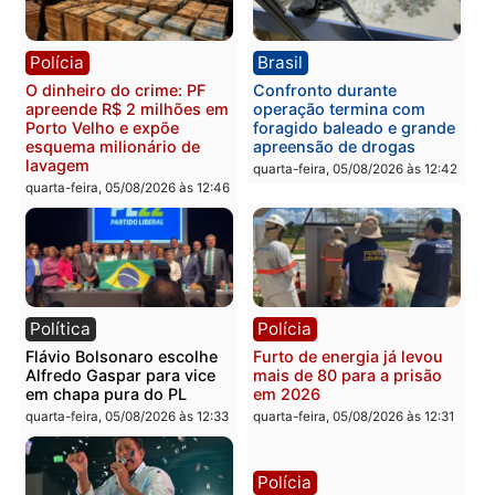
Polícia
Política
Homem é preso após
Jônatas França é aprova
furtar peça de picanha e
na convenção e
reagir a seguranças em
confirmado candidato a
supermercado
deputado federal pelo
Republicanos
quinta-feira, 06/08/2026 às 08:56
quarta-feira, 05/08/2026 às 15:
Brasil
Política
TCE reúne candidatos ao
Violência domina o deba
Governo e apresenta
eleitoral e segurança vir
diagnóstico que pode
principal arma dos
mudar os rumos de
candidatos ao Governo 
Rondônia
Rondônia