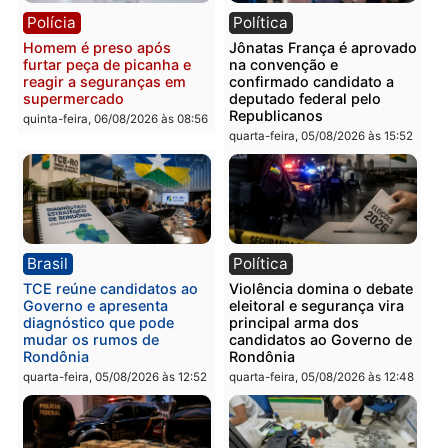
Polícia
Polícia
Homem é esfaqueado no
Três suspeitos ligados a
tórax durante briga com
facção criminosa são
vizinho no bairro Ulysses
presos por receptação e
Guimarães
adulteração de veículos
em Porto Velho
quinta-feira, 06/08/2026 às 09:24
quinta-feira, 06/08/2026 às 09:
Polícia
Polícia
Homem é preso com
Polícia Civil prende dois
drogas durante ação da
homens por tortura,
PM no Castanheira
tráfico e posse de arma 
Itapuã
quinta-feira, 06/08/2026 às 09:02
quinta-feira, 06/08/2026 às 08: