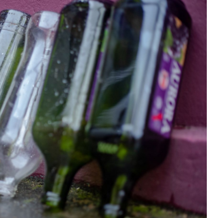
a, provenientes da proliferação do mosquito Aedes aeg
, evitar acúmulo de água em vasos de plantas, pneus, ba
e barris de água são ações que auxiliam no combate a cr