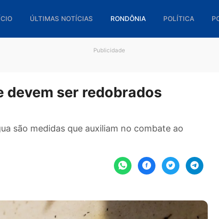
🏠 INÍCIO
ÚLTIMAS NOTÍCIAS
RONDÔNIA
POL
Publicidade
ngue devem ser redobrados
oso
o de água são medidas que auxiliam no combate 