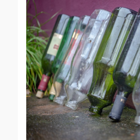
Como é o caso da dengue, zika e chikunguny
Limpar regularmente os quintais e piscinas
outros recipientes e cobrir caixas, tonéis 
do mosquito.