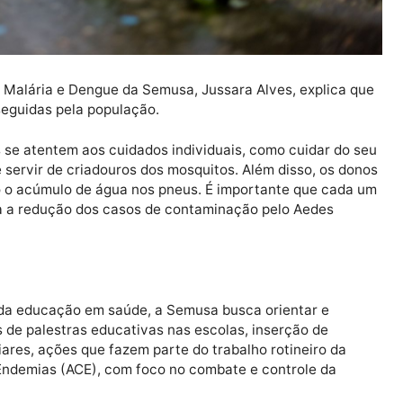
to
emias, Malária e Dengue da Semusa, Jussara Alves, exp
 ser seguidas pela população.
essoas se atentem aos cuidados individuais, como cuid
fa pode servir de criadouros dos mosquitos. Além disso,
itando o acúmulo de água nos pneus. É importante que