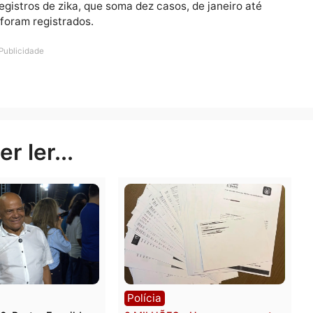
 e tratamento para pacientes com sinais e sintomas da
 atendimento médico imediatamente nas unidades de s
nto de urgência e emergência está disponível nas Unid
u Sul, e nas policlínicas José Adelino ou Ana Adelaide
istrados 1.013 casos de dengue e dois de chikungunya.
 passado, quando 1.963 casos de dengue e 20 de chik
o de registros de zika, que soma dez casos, de janeiro 
casos foram registrados.
Publicidade