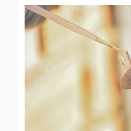
faça sua parte, o que contribui relativame
aegypti no município”, frisa a subgerente.
AÇÕES ITINERANTES
Com o objetivo de realizar a prevenção, p
conscientizar a população de Porto Velho, 
cartazes em pontos estratégicos e visitas d
Semusa, realizado pelos Agentes de Combat
proliferação do mosquito.