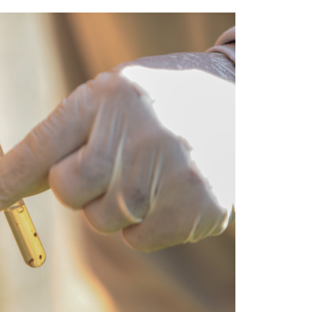
nte para a redução dos casos de contaminação pelo Aed
or meio da educação em saúde, a Semusa busca orientar
através de palestras educativas nas escolas, inserção d
omiciliares, ações que fazem parte do trabalho rotineir
e às Endemias (ACE), com foco no combate e controle