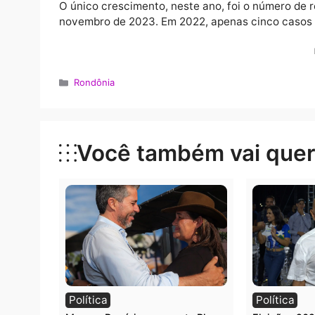
dengue. A Semusa disponibiliza diagnóstico
SERVIÇO
Qualquer pessoa com suspeita pode buscar
Porto Velho. Para casos graves, o atendime
Pronto Atendimento (UPAs) das zonas Leste o
DADOS
De janeiro até novembro de 2023, foram reg
Números bem abaixo dos resultados do ano
foram notificados.
O único crescimento, neste ano, foi o númer
novembro de 2023. Em 2022, apenas cinco 