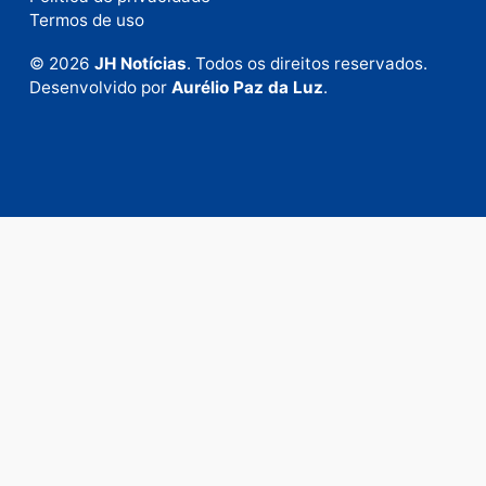
Envie suas sugestões de pautas e denúncias, ou en
em contato com nosso departamento comercial pa
anunciar.
Fale Conosco
Rua Elias Gorayeb, 3381
Bairro: Liberdade
Porto Velho - RO
CEP: 76.803-852
+55 (69) 99992-9180