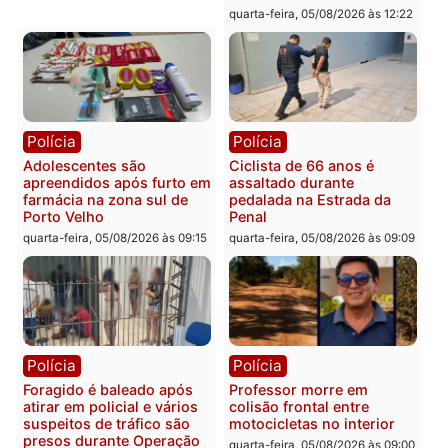
Convenções chegam ao
quarta-feira, 05/08/2026 às 12:29
fim e eleições de 2026
entram na reta decisiva 
Rondônia
quarta-feira, 05/08/2026 às 12:
Rondônia
Médicos são investigados
por suspeita de receber
salário sem cumprir carga
Polícia
horária em RO
Operação Contemplados
quarta-feira, 05/08/2026 às 12:25
cumpre mandados e
prende investigado por
fraude na falsa oferta de
financiamentos
quarta-feira, 05/08/2026 às 12: