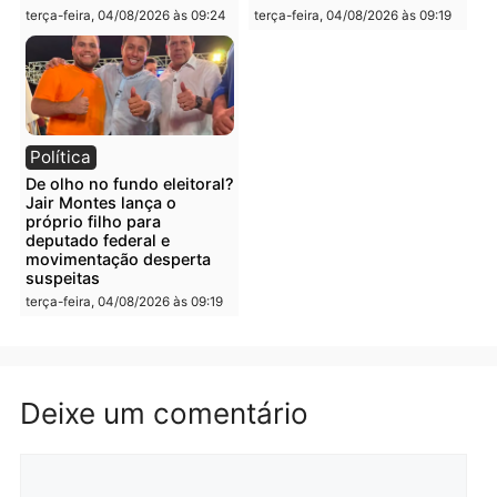
Polícia
Polícia
Irmãos de 7 e 14 anos
Dupla é presa por tráfico
morrem atropelados por
de drogas em Porto Velh
utilitário na BR-470
quarta-feira, 05/08/2026 às 08
quarta-feira, 05/08/2026 às 08:58
Polícia
Polícia
Homem é preso em
Jovem é preso por tráfic
flagrante por tráfico de
de drogas e porte ilegal 
drogas no bairro Aponiã
arma na zona leste de
em Porto Velho
Porto Velho