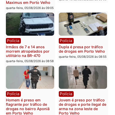
Polícia
Polícia
Adolescentes são
Ciclista de 66 anos é
apreendidos após furto em
assaltado durante
farmácia na zona sul de
pedalada na Estrada da
Porto Velho
Penal
quarta-feira, 05/08/2026 às 09:15
quarta-feira, 05/08/2026 às 09
Polícia
Polícia
Foragido é baleado após
Professor morre em
atirar em policial e vários
colisão frontal entre
suspeitos de tráfico são
motocicletas no interior
presos durante Operação
quarta-feira, 05/08/2026 às 09
Maximus em Porto Velho
quarta-feira, 05/08/2026 às 09:05