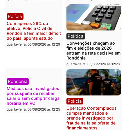
operação termina com
Alfredo Gaspar para vice
foragido baleado e grande
em chapa pura do PL
apreensão de drogas
quarta-feira, 05/08/2026 às 12:
quarta-feira, 05/08/2026 às 12:42
Polícia
Política
Furto de energia já levou
Justiça Eleitoral manda
mais de 80 para a prisão
retirar propaganda de
em 2026
Fúria após convenção
quarta-feira, 05/08/2026 às 12:31
quarta-feira, 05/08/2026 às 12:
Polícia
Com apenas 28% do
efetivo, Polícia Civil de
Rondônia tem maior déficit
Política
do país, aponta estudo