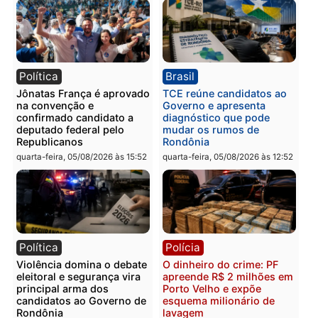
Categorias
Polícia
Você também vai querer ler...
Política
Brasil
Jônatas França é aprovado
TCE reúne candidatos a
na convenção e
Governo e apresenta
confirmado candidato a
diagnóstico que pode
deputado federal pelo
mudar os rumos de
Republicanos
Rondônia
quarta-feira, 05/08/2026 às 15:52
quarta-feira, 05/08/2026 às 12: