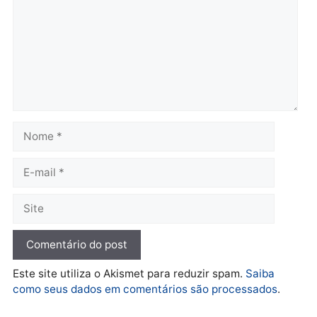
terça-feira, 04/08/2026 às 09:24
terça-feira, 04/08/2026 às 09:1
Política
De olho no fundo eleitoral?
Jair Montes lança o
próprio filho para
deputado federal e
movimentação desperta
suspeitas
terça-feira, 04/08/2026 às 09:19
Deixe um comentário