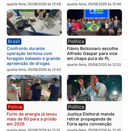
Política
Polícia
Violência domina o debate
O dinheiro do crime: PF
eleitoral e segurança vira
apreende R$ 2 milhões 
principal arma dos
Porto Velho e expõe
candidatos ao Governo de
esquema milionário de
Rondônia
lavagem
quarta-feira, 05/08/2026 às 12:48
quarta-feira, 05/08/2026 às 12:
Brasil
Política
Confronto durante
Flávio Bolsonaro escolhe