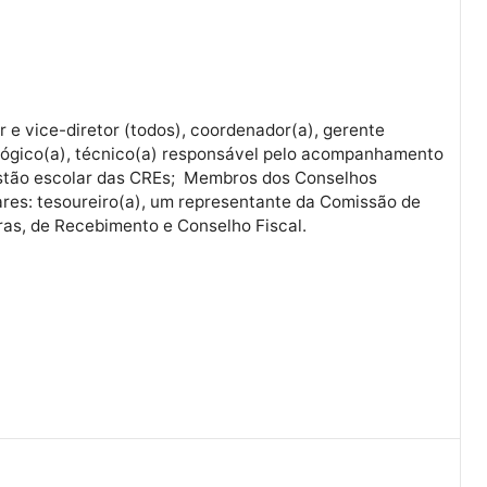
nanceira – Marta Souza Costa Brito
Diretor e vice-diretor (todos), coordenador(a), gerente
pedagógico(a), técnico(a) responsável pelo acompan
da gestão escolar das CREs; Membros dos Conselhos
Escolares: tesoureiro(a), um representante da Comissã
Compras, de Recebimento e Conselho Fiscal.