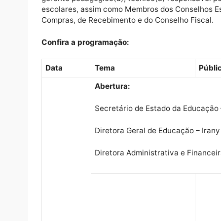
gestor escolar contemporâneo para o desen
da comunidade escolar, bem como subsidiá-
organização pedagógica e financeira.
O público alvo são integrantes das Coorde
gerente pedagógico(a), técnico(a) respons
escolares, assim como Membros dos Conselh
Compras, de Recebimento e do Conselho Fis
Confira a programação:
Data
Tema
Abertura:
Secretário de Estado da Ed
Diretora Geral de Educação –