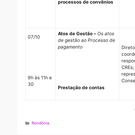
Programas de Repasse de
Recursos Financeiros às
30/09
Unidades Executoras
9h às 11h e
Fluxograma, normas de
30
fiscalização e
recebimento do objeto.
Convênios Estadual –
Organização de
processos de convênios