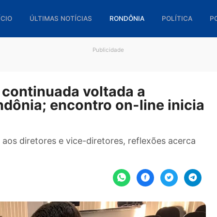
🏠 INÍCIO
ÚLTIMAS NOTÍCIAS
RONDÔNIA
POL
Publicidade
ão continuada voltada a
Rondônia; encontro on-line i
onar aos diretores e vice-diretores, reflexões 
orâneo