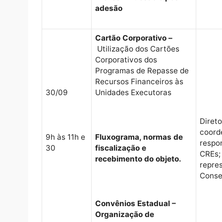
feira)
Público-alvo da Educação
Especial e Programa
Escola Acessível
9h às 11h e
30
Programa Educação
Conectada – Legislação e
Pilares – Adesão e pós-
adesão
Cartão Corporativo –
Utilização dos Cartões
Corporativos dos