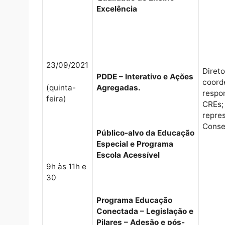
Projeto Político
Pedagógico,
Protagonismo Juvenil e
Conselho Escolar
Programa de Melhoria da
Qualidade de Ensino-
Excelência
23/09/2021
PDDE – Interativo e Ações
Agregadas.
(quinta-