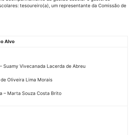
volvimento da gestão compartilhada, com foco na part
los com informações pertinentes à gestão, no que se r
nadorias Regionais de Educação (CRE) como coordenado
ável pelo acompanhamento da gestão escolar e gestore
os Escolares: tesoureiro(a), um representante da Com
cal.
Público Alvo
ucação – Suamy Vivecanada Lacerda de Abreu
 Irany de Oliveira Lima Morais