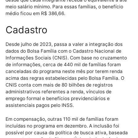
(reprodução dos peixes).
Regra de proteção
Cerca de 2,5 milhões de famílias estão na regra de
proteção em janeiro. Em vigor desde junho de 2023,
essa norma permite que famílias cujos membros
consigam emprego e melhorem a renda recebam 50
do benefício a que teriam direito por até dois anos,
desde que cada integrante receba o equivalente a a
meio salário mínimo. Para essas famílias, o benefício
médio ficou em R$ 386,66.
Cadastro
Desde julho de 2023, passa a valer a integração dos
dados do Bolsa Família com o Cadastro Nacional de