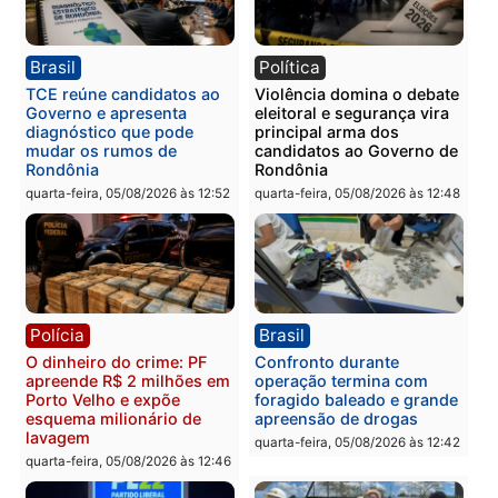
quinta-feira, 06/08/2026 às 09:
Polícia
Polícia
Homem é preso com
Polícia Civil prende dois
drogas durante ação da
homens por tortura,
PM no Castanheira
tráfico e posse de arma 
Itapuã
quinta-feira, 06/08/2026 às 09:02
quinta-feira, 06/08/2026 às 08:
Polícia
Política
Homem é preso após
Jônatas França é aprova
furtar peça de picanha e
na convenção e