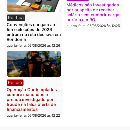
Polícia
Brasil
O dinheiro do crime: PF
Confronto durante
apreende R$ 2 milhões em
operação termina com
Porto Velho e expõe
foragido baleado e gran
esquema milionário de
apreensão de drogas
lavagem
quarta-feira, 05/08/2026 às 12:
quarta-feira, 05/08/2026 às 12:46
Política
Polícia
Flávio Bolsonaro escolhe
Furto de energia já levou
Alfredo Gaspar para vice
mais de 80 para a prisão
em chapa pura do PL
em 2026
quarta-feira, 05/08/2026 às 12:33
quarta-feira, 05/08/2026 às 12: