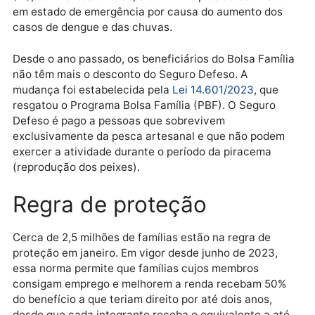
(Amazonas, Piauí, Rondônia, São Paulo e Sergipe)
receberam o pagamento do Bolsa Família de forma
unificada no último dia 20, independentemente do
número do NIS. O pagamento unificado beneficiou
todos os 62 municípios do Amazonas e todos os 52 d
Rondônia, afetados pela estiagem e pela vazante do
rios; dez municípios de Sergipe e o município de Pico
(PI), com fortes chuvas; e 30 municípios de São Pau
em estado de emergência por causa do aumento dos
casos de dengue e das chuvas.
Desde o ano passado, os beneficiários do Bolsa Famí
não têm mais o desconto do Seguro Defeso. A
mudança foi estabelecida pela
Lei 14.601/2023
, que
resgatou o Programa Bolsa Família (PBF). O Seguro
Defeso é pago a pessoas que sobrevivem
exclusivamente da pesca artesanal e que não pode
exercer a atividade durante o período da piracema