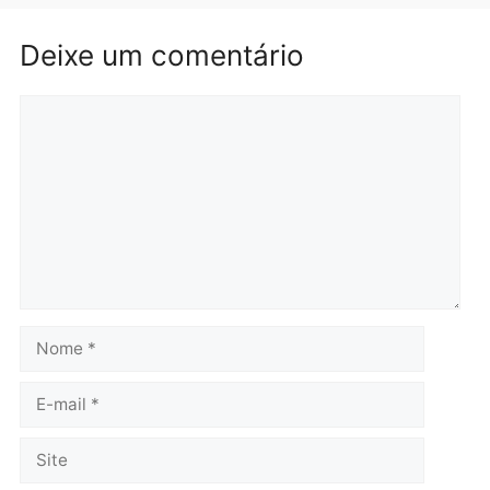
Polícia
Com apenas 28% do
efetivo, Polícia Civil de
Rondônia tem maior défic
Política
do país, aponta estudo
Justiça Eleitoral manda
quarta-feira, 05/08/2026 às 12:
retirar propaganda de
Fúria após convenção
quarta-feira, 05/08/2026 às 12:30
Rondônia
Médicos são investigado
por suspeita de receber
salário sem cumprir car
Política
horária em RO
Convenções chegam ao
quarta-feira, 05/08/2026 às 12:
fim e eleições de 2026
entram na reta decisiva em
Rondônia
quarta-feira, 05/08/2026 às 12:26