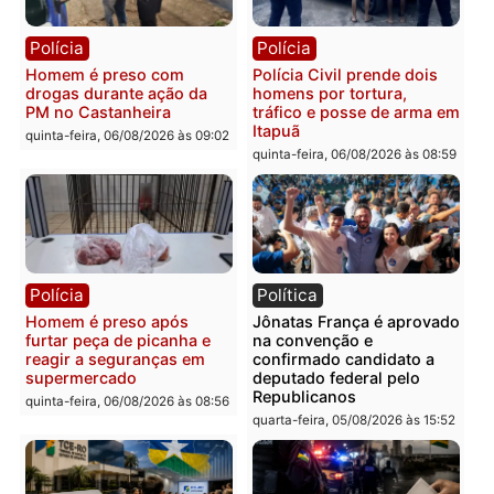
Polícia
Polícia
Policiais militares
Jovem é encontrado mor
recuperam moto furtada e
na Rua dos Cravos e cas
prendem trio na zona
é investigado pela políci
Leste
em RO
quinta-feira, 06/08/2026 às 09:28
quinta-feira, 06/08/2026 às 09:
Polícia
Polícia
Homem é esfaqueado no
Três suspeitos ligados a
tórax durante briga com
facção criminosa são
vizinho no bairro Ulysses
presos por receptação e
Guimarães
adulteração de veículos
em Porto Velho
quinta-feira, 06/08/2026 às 09:24