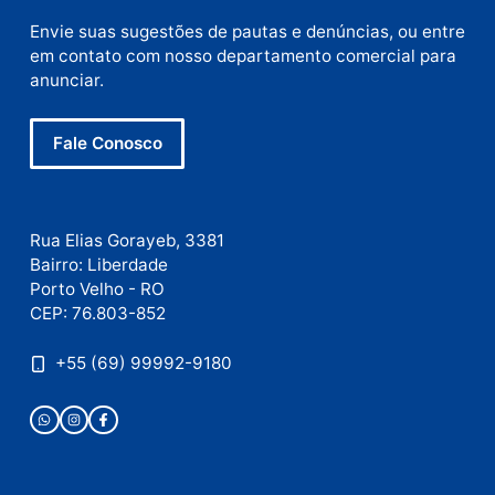
Nome
E-
mail
Site
Este site utiliza o Akismet para reduzir spam.
Saiba
como seus dados em comentários são processados
.