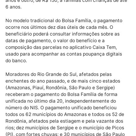
Além do benefício mínimo, há o pagamento de três
adicionais. O Benefício Variável Familiar Nutriz paga
seis parcelas de R$ 50 a mães de bebês de até seis
meses de idade, para garantir a alimentação da
criança. O Bolsa Família também paga um acréscimo
de R$ 50 a famílias com gestantes e filhos de 7 a 18
anos e outro, de R$ 150, a famílias com crianças de 
6 anos.
No modelo tradicional do Bolsa Família, o pagamento
ocorre nos últimos dez dias úteis de cada mês. O
beneficiário poderá consultar informações sobre as
datas de pagamento, o valor do benefício e a
composição das parcelas no aplicativo Caixa Tem,
usado para acompanhar as contas poupança digitais
do banco.
Moradores do Rio Grande do Sul, afetados pelas
enchentes do ano passado, e de mais cinco estados