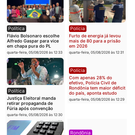
reagir a seguranças em
confirmado candidato a
supermercado
deputado federal pelo
Republicanos
quinta-feira, 06/08/2026 às 08:56
quarta-feira, 05/08/2026 às 15:
Brasil
Política
TCE reúne candidatos ao
Violência domina o deba
Governo e apresenta
eleitoral e segurança vir
diagnóstico que pode
principal arma dos
mudar os rumos de
candidatos ao Governo 
Rondônia
Rondônia
quarta-feira, 05/08/2026 às 12:52
quarta-feira, 05/08/2026 às 12: