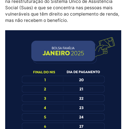
Informações Sociais (CNIS). Com base no cruzamen
de informações, cerca de 440 mil de famílias foram
canceladas do programa neste mês por terem renda
acima das regras estabelecidas pelo Bolsa Família. 
CNIS conta com mais de 80 bilhões de registros
administrativos referentes a renda, vínculos de
emprego formal e benefícios previdenciários e
assistenciais pagos pelo INSS.
Em compensação, outras 110 mil de famílias foram
incluídas no programa em dezembro. A inclusão foi
possível por causa da política de busca ativa, basea
na reestruturação do Sistema Único de Assistência
Social (Suas) e que se concentra nas pessoas mais
vulneráveis que têm direito ao complemento de rend
mas não recebem o benefício.