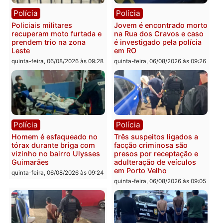
Você também vai querer ler...
Polícia
Política
Tragédia na BR-364:
Ministro Dias Tofolli , do
colisão entre caminhão e
TSE, determina reabertu
carro deixa quatro mortos
e processamento da açã
em Porto Velho
que pode levar à perda d
mandato da prefeita de
quinta-feira, 06/08/2026 às 20:51
Pimenta Bueno
quinta-feira, 06/08/2026 às 18: