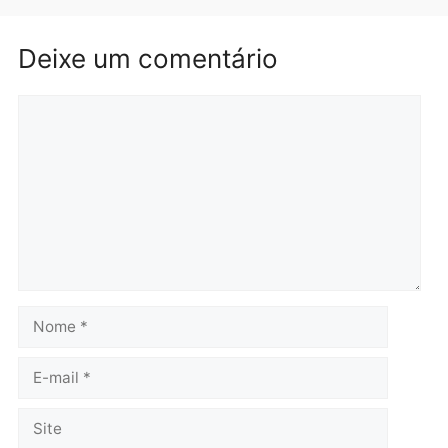
Brasil
Política
TCE reúne candidatos ao
Violência domina o deba
Governo e apresenta
eleitoral e segurança vir
diagnóstico que pode
principal arma dos
mudar os rumos de
candidatos ao Governo 
Rondônia
Rondônia
quarta-feira, 05/08/2026 às 12:52
quarta-feira, 05/08/2026 às 12:
Polícia
O dinheiro do crime: PF
apreende R$ 2 milhões em
Porto Velho e expõe