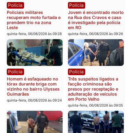
Polícia
Política
Tragédia na BR-364:
Ministro Dias Tofolli , do
colisão entre caminhão e
TSE, determina reabertu
carro deixa quatro mortos
e processamento da açã
em Porto Velho
que pode levar à perda d
mandato da prefeita de
quinta-feira, 06/08/2026 às 20:51
Pimenta Bueno
quinta-feira, 06/08/2026 às 18:
Polícia
Polícia
Policiais militares
Jovem é encontrado mor