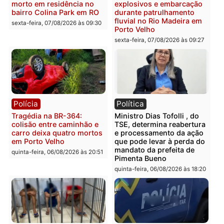
Polícia
Polícia
Casal é preso pela PRF
Polícia Civil deflagra
com mais de 72 quilos de
operação contra facção
mercúrio escondidos em
criminosa que atacava
estepe em Porto Velho
provedores de internet 
Rondônia
sexta-feira, 07/08/2026 às 09:38
sexta-feira, 07/08/2026 às 09:3
Polícia
Polícia
Homem é encontrado
Polícia Militar apreende
morto em residência no
explosivos e embarcaçã
bairro Colina Park em RO
durante patrulhamento
fluvial no Rio Madeira e
sexta-feira, 07/08/2026 às 09:30
Porto Velho
sexta-feira, 07/08/2026 às 09:2