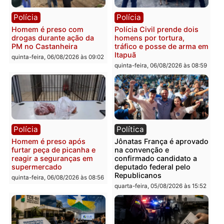
recuperam moto furtada e
na Rua dos Cravos e cas
prendem trio na zona
é investigado pela políci
Leste
em RO
quinta-feira, 06/08/2026 às 09:28
quinta-feira, 06/08/2026 às 09:
Polícia
Polícia
Homem é esfaqueado no
Três suspeitos ligados a
tórax durante briga com
facção criminosa são
vizinho no bairro Ulysses
presos por receptação e
Guimarães
adulteração de veículos
em Porto Velho
quinta-feira, 06/08/2026 às 09:24
quinta-feira, 06/08/2026 às 09: