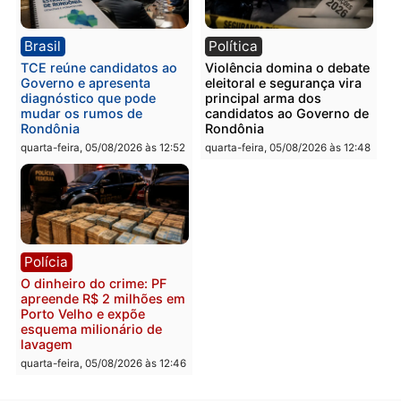
Polícia
Polícia
Homem é preso com
Polícia Civil prende dois
drogas durante ação da
homens por tortura,
PM no Castanheira
tráfico e posse de arma 
Itapuã
quinta-feira, 06/08/2026 às 09:02
quinta-feira, 06/08/2026 às 08:
Polícia
Política
Homem é preso após
Jônatas França é aprova
furtar peça de picanha e
na convenção e
reagir a seguranças em
confirmado candidato a
supermercado
deputado federal pelo
Republicanos
quinta-feira, 06/08/2026 às 08:56
quarta-feira, 05/08/2026 às 15: