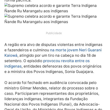
em Mato Grosso do Sul. Pelo acordo, a União
indenizará os proprietários da terra, que deverão
deixar o local em até 15 dias. Após esse prazo, a
população indígena poderá ingressar no espaço de
forma pacífica.
Publicidade
A região era alvo de disputas violentas entre indígen
e fazendeiros e culminou
na morte jovem Neri Guara
Kaiowá
, atingido por um tiro na cabeça no dia 18 de
setembro. O episódio
provocou revolta entre os
indígenas
, entidades defensoras dos povos originári
e a ministra dos Povos Indígenas, Sonia Guajajara.