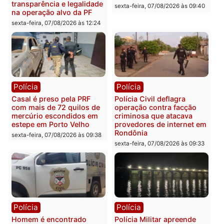
228 projetos, metas
primeiro pastor de
públicas e
Rondônia na Câmara
acompanhamento de
Federal
resultados
sexta-feira, 07/08/2026 às 18:3
sexta-feira, 07/08/2026 às 18:49
Polícia
Polícia
2 MILHÕES – Unnesa
Polícia Federal apreende
apresenta documentos
400 quilos de drogas e
que comprovam
prende motorista em RO
transparência e legalidade
sexta-feira, 07/08/2026 às 09:
na operação alvo da PF
sexta-feira, 07/08/2026 às 12:24