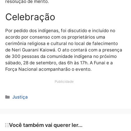
pela União, no valor de R$ 101 milhões pela terra nua
O Estado de Mato Grosso do Sul deverá ainda efetua
em depósito judicial, o montante de R$ 16 milhões,
também a serem pagos aos proprietários.
O acordo prevê também a extinção de todos os
processos em tramitação no Judiciário envolvendo a
disputa da TI. Os processos serão extintos sem
resolução de mérito.
Celebração
Por pedido dos indígenas, foi discutido e incluído no
acordo por consenso com os proprietários uma
cerimônia religiosa e cultural no local de falecimento
de Neri Guarani Kaiowá. O ato contará com a presen
de 300 pessoas da comunidade indígena no próximo
sábado, 28 de setembro, das 6h às 17h. A Funai e a