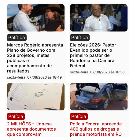
Força Nacional acompanharão o evento.
Publicidade
Categorias
Justiça
Você também vai querer ler...
Política
Política
Marcos Rogério apresenta
Eleições 2026: Pastor
Plano de Governo com
Evanildo pode ser o